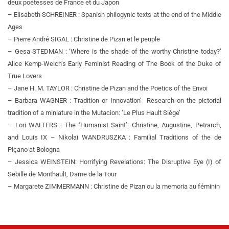
deux poétesses de France et du Japon
– Elisabeth SCHREINER : Spanish philogynic texts at the end of the Middle
Ages
– Pierre André SIGAL : Christine de Pizan et le peuple
– Gesa STEDMAN : ‘Where is the shade of the worthy Christine today?’
Alice Kemp-Welch’s Early Feminist Reading of The Book of the Duke of
True Lovers
– Jane H. M. TAYLOR : Christine de Pizan and the Poetics of the Envoi
– Barbara WAGNER : Tradition or Innovation’ ­ Research on the pictorial
tradition of a miniature in the Mutacion: ‘Le Plus Hault Siège’
– Lori WALTERS : The ‘Humanist Saint’: Christine, Augustine, Petrarch,
and Louis IX – Nikolai WANDRUSZKA : Familial Traditions of the de
Piçano at Bologna
– Jessica WEINSTEIN: Horrifying Revelations: The Disruptive Eye (I) of
Sebille de Monthault, Dame de la Tour
– Margarete ZIMMERMANN : Christine de Pizan ou la memoria au féminin