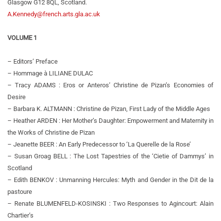
Glasgow G12 8QL, Scotland.
A.Kennedy@french.arts.gla.ac.uk
VOLUME 1
– Editors’ Preface
– Hommage à LILIANE DULAC
– Tracy ADAMS : Eros or Anteros’ Christine de Pizan’s Economies of
Desire
– Barbara K. ALTMANN : Christine de Pizan, First Lady of the Middle Ages
– Heather ARDEN : Her Mother’s Daughter: Empowerment and Maternity in
the Works of Christine de Pizan
– Jeanette BEER : An Early Predecessor to ‘La Querelle de la Rose’
– Susan Groag BELL : The Lost Tapestries of the ‘Cietie of Dammys’ in
Scotland
– Edith BENKOV : Unmanning Hercules: Myth and Gender in the Dit de la
pastoure
– Renate BLUMENFELD-KOSINSKI : Two Responses to Agincourt: Alain
Chartier’s