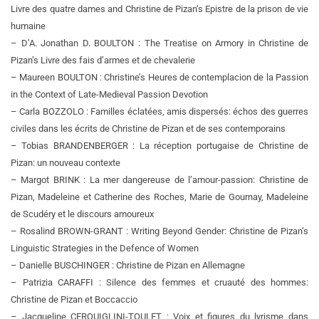
Livre des quatre dames and Christine de Pizan’s Epistre de la prison de vie
humaine
– D’A. Jonathan D. BOULTON : The Treatise on Armory in Christine de
Pizan’s Livre des fais d’armes et de chevalerie
– Maureen BOULTON : Christine’s Heures de contemplacion de la Passion
in the Context of Late-Medieval Passion Devotion
– Carla BOZZOLO : Familles éclatées, amis dispersés: échos des guerres
civiles dans les écrits de Christine de Pizan et de ses contemporains
– Tobias BRANDENBERGER : La réception portugaise de Christine de
Pizan: un nouveau contexte
– Margot BRINK : La mer dangereuse de l’amour-passion: Christine de
Pizan, Madeleine et Catherine des Roches, Marie de Gournay, Madeleine
de Scudéry et le discours amoureux
– Rosalind BROWN-GRANT : Writing Beyond Gender: Christine de Pizan’s
Linguistic Strategies in the Defence of Women
– Danielle BUSCHINGER : Christine de Pizan en Allemagne
– Patrizia CARAFFI : Silence des femmes et cruauté des hommes:
Christine de Pizan et Boccaccio
– Jacqueline CERQUIGLINI-TOULET : Voix et figures du lyrisme dans