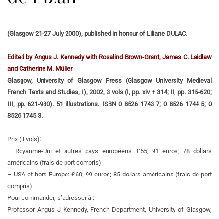
(Glasgow 21-27 July 2000), published in honour of Liliane DULAC.
Edited by Angus J. Kennedy with Rosalind Brown-Grant, James C. Laidlaw
and Catherine M. Müller
Glasgow, University of Glasgow Press (Glasgow University Medieval
French Texts and Studies, I), 2002, 3 vols (I, pp. xiv + 314; II, pp. 315-620;
III, pp. 621-930). 51 illustrations.
ISBN 0 8526 1743 7; 0 8526 1744 5; 0
8526 1745 3.
Prix (3 vols):
– Royaume-Uni et autres pays européens: £55; 91 euros; 78 dollars
américains (frais de port compris)
– USA et hors Europe: £60; 99 euros; 85 dollars américains (frais de port
compris).
Pour commander, s’adresser à :
Professor Angus J Kennedy, French Department, University of Glasgow,