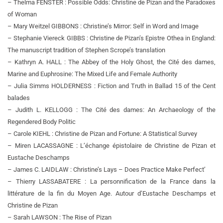
– Thelma FENSTER : Possible Odds: Christine de Pizan and the Paradoxes
of Woman
– Mary Weitzel GIBBONS : Christine’s Mirror: Self in Word and Image
– Stephanie Viereck GIBBS : Christine de Pizan’s Epistre Othea in England:
The manuscript tradition of Stephen Scrope’s translation
– Kathryn A. HALL : The Abbey of the Holy Ghost, the Cité des dames,
Marine and Euphrosine: The Mixed Life and Female Authority
– Julia Simms HOLDERNESS : Fiction and Truth in Ballad 15 of the Cent
balades
– Judith L. KELLOGG : The Cité des dames: An Archaeology of the
Regendered Body Politic
– Carole KIEHL : Christine de Pizan and Fortune: A Statistical Survey
– Miren LACASSAGNE : L’échange épistolaire de Christine de Pizan et
Eustache Deschamps
– James C. LAIDLAW : Christine’s Lays – Does Practice Make Perfect’
– Thierry LASSABATERE : La personnification de la France dans la
littérature de la fin du Moyen Age. Autour d’Eustache Deschamps et
Christine de Pizan
– Sarah LAWSON : The Rise of Pizan