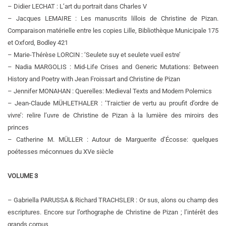
– Didier LECHAT : L’art du portrait dans Charles V
– Jacques LEMAIRE : Les manuscrits lillois de Christine de Pizan.
Comparaison matérielle entre les copies Lille, Bibliothèque Municipale 175
et Oxford, Bodley 421
– Marie-Thérèse LORCIN : ‘Seulete suy et seulete vueil estre’
– Nadia MARGOLIS : Mid-Life Crises and Generic Mutations: Between
History and Poetry with Jean Froissart and Christine de Pizan
– Jennifer MONAHAN : Querelles: Medieval Texts and Modern Polemics
– Jean-Claude MÜHLETHALER : ‘Traictier de vertu au proufit d’ordre de
vivre’: relire l’uvre de Christine de Pizan à la lumière des miroirs des
princes
– Catherine M. MÜLLER : Autour de Marguerite d’Écosse: quelques
poétesses méconnues du XVe siècle
VOLUME 3
– Gabriella PARUSSA & Richard TRACHSLER : Or sus, alons ou champ des
escriptures. Encore sur l’orthographe de Christine de Pizan ; l’intérêt des
grands corpus