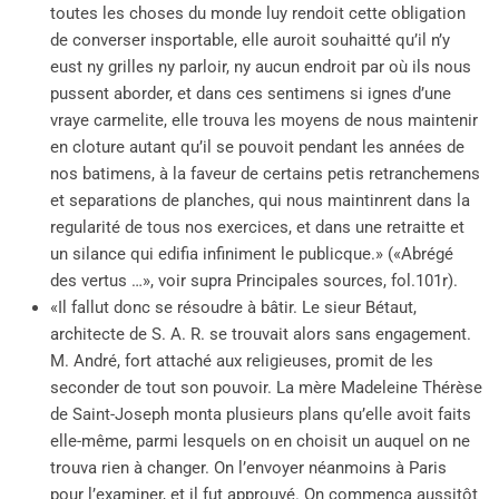
toutes les choses du monde luy rendoit cette obligation
de converser insportable, elle auroit souhaitté qu’il n’y
eust ny grilles ny parloir, ny aucun endroit par où ils nous
pussent aborder, et dans ces sentimens si ignes d’une
vraye carmelite, elle trouva les moyens de nous maintenir
en cloture autant qu’il se pouvoit pendant les années de
nos batimens, à la faveur de certains petis retranchemens
et separations de planches, qui nous maintinrent dans la
regularité de tous nos exercices, et dans une retraitte et
un silance qui edifia infiniment le publicque.» («Abrégé
des vertus …», voir supra Principales sources, fol.101r).
«Il fallut donc se résoudre à bâtir. Le sieur Bétaut,
architecte de S. A. R. se trouvait alors sans engagement.
M. André, fort attaché aux religieuses, promit de les
seconder de tout son pouvoir. La mère Madeleine Thérèse
de Saint-Joseph monta plusieurs plans qu’elle avoit faits
elle-même, parmi lesquels on en choisit un auquel on ne
trouva rien à changer. On l’envoyer néanmoins à Paris
pour l’examiner, et il fut approuvé. On commença aussitôt