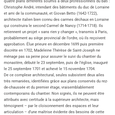
quatre plans différents soumis à deux professionnels du bâti :
Christophe André, intendant des bâtiments du duc de Lorraine
et ami de la communauté, et Giovan Betto (1642-1722),
architecte italien bien connu des carmes déchaux en Lorraine
qui construira le second Carmel de Nancy (1714-1718). Ils
retiennent un projet « sans rien y changer », transmis à Paris,
probablement au siège provincial de l’ordre, où ils reçoivent
approbation. Élue prieure en décembre 1699 puis première
discrète en 1702, Madeleine Thérèse de Saint-Joseph ne
ménage pas sa peine pour assurer le suivi du chantier du
monastère, débuté le 23 septembre, puis de l’église, inauguré
le 25 septembre 1701 et achevé le 15 novembre 1704.
De ce complexe architectural, seules subsistent deux ailes
très remaniées, identifiées grâce aux plans conservés du rez-
de-chaussée et du premier étage, vraisemblablement
contemporains du chantier. Non signés, ils ne peuvent être
attribués avec certitude à la supérieure architecte, mais
témoignent – par le cloisonnement des espaces et leur
articulation – d’une maîtrise évidente des besoins de cette