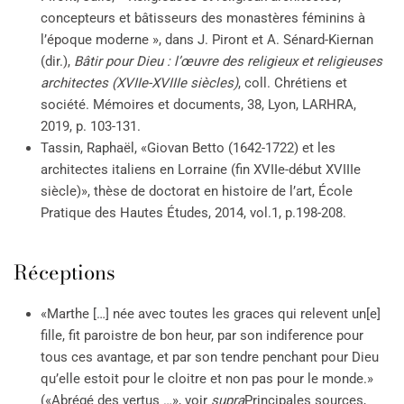
concepteurs et bâtisseurs des monastères féminins à
l’époque moderne », dans J. Piront et A. Sénard-Kiernan
(dir.),
Bâtir pour Dieu : l’œuvre des religieux et religieuses
architectes (XVIIe-XVIIIe siècles)
, coll. Chrétiens et
société. Mémoires et documents, 38, Lyon, LARHRA,
2019, p. 103-131.
Tassin, Raphaël, «Giovan Betto (1642-1722) et les
architectes italiens en Lorraine (fin XVIIe-début XVIIIe
siècle)», thèse de doctorat en histoire de l’art, École
Pratique des Hautes Études, 2014, vol.1, p.198-208.
Réceptions
«Marthe […] née avec toutes les graces qui relevent un[e]
fille, fit paroistre de bon heur, par son indiference pour
tous ces avantage, et par son tendre penchant pour Dieu
qu’elle estoit pour le cloitre et non pas pour le monde.»
(«Abrégé des vertus …», voir
supra
Principales sources,