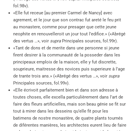
fol.98v).
«Elle fut receue [au premier Carmel de Nancy] avec
agrement, et le jour que son contrac fut areté le feu prit
au monastere, comme pour presager que cette jeune
neophite en renouvelleroit un jour tout l’edifice.» («Abrégé
des vertus …», voir
supra
Principales sources, fol.99r).
«Tant de dons et de merite dans une personne si jeune
firent desirer à la communauté de la posseder dans les
principeaux emploix de la maison, elle y fut discrette,
souprieure, maitresse des novices puis superieure à l’age
de trante trois ans.» («Abrégé des vertus …», voir
supra
Principales sources, fol.99v).
«Elle écrivoit parfaitement bien et dans son adresse à
toutes choses, elle excella particulièrement dans l’art de
faire des fleurs artificielles, mais son beau génie se fit sur
tout à mirer dans les desseins qu’elle fit pour les
batimens de nostre monastère, de quatre plants tournés
de diférentes manières, les architectes eurent lieu de faire