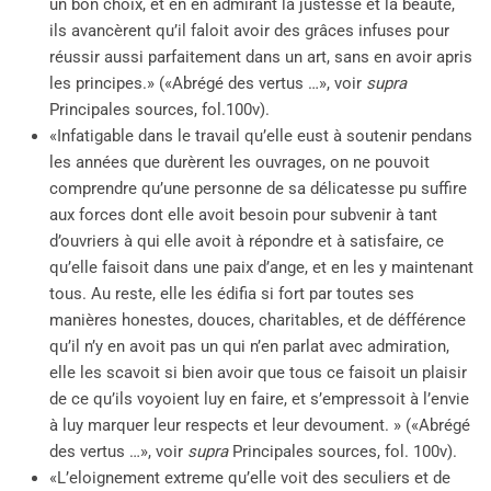
un bon choix, et en en admirant la justesse et la beauté,
ils avancèrent qu’il faloit avoir des grâces infuses pour
réussir aussi parfaitement dans un art, sans en avoir apris
les principes.» («Abrégé des vertus …», voir
supra
Principales sources, fol.100v).
«Infatigable dans le travail qu’elle eust à soutenir pendans
les années que durèrent les ouvrages, on ne pouvoit
comprendre qu’une personne de sa délicatesse pu suffire
aux forces dont elle avoit besoin pour subvenir à tant
d’ouvriers à qui elle avoit à répondre et à satisfaire, ce
qu’elle faisoit dans une paix d’ange, et en les y maintenant
tous. Au reste, elle les édifia si fort par toutes ses
manières honestes, douces, charitables, et de défférence
qu’il n’y en avoit pas un qui n’en parlat avec admiration,
elle les scavoit si bien avoir que tous ce faisoit un plaisir
de ce qu’ils voyoient luy en faire, et s’empressoit à l’envie
à luy marquer leur respects et leur devoument. » («Abrégé
des vertus …», voir
supra
Principales sources, fol. 100v).
«L’eloignement extreme qu’elle voit des seculiers et de