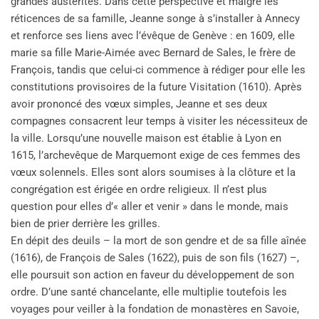
grandes austérités. Dans cette perspective et malgré les
réticences de sa famille, Jeanne songe à s’installer à Annecy
et renforce ses liens avec l’évêque de Genève : en 1609, elle
marie sa fille Marie-Aimée avec Bernard de Sales, le frère de
François, tandis que celui-ci commence à rédiger pour elle les
constitutions provisoires de la future Visitation (1610). Après
avoir prononcé des vœux simples, Jeanne et ses deux
compagnes consacrent leur temps à visiter les nécessiteux de
la ville. Lorsqu’une nouvelle maison est établie à Lyon en
1615, l’archevêque de Marquemont exige de ces femmes des
vœux solennels. Elles sont alors soumises à la clôture et la
congrégation est érigée en ordre religieux. Il n’est plus
question pour elles d’« aller et venir » dans le monde, mais
bien de prier derrière les grilles.
En dépit des deuils – la mort de son gendre et de sa fille aînée
(1616), de François de Sales (1622), puis de son fils (1627) –,
elle poursuit son action en faveur du développement de son
ordre. D’une santé chancelante, elle multiplie toutefois les
voyages pour veiller à la fondation de monastères en Savoie,