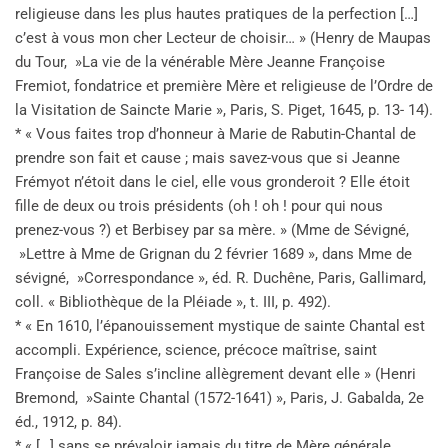
religieuse dans les plus hautes pratiques de la perfection […]
c’est à vous mon cher Lecteur de choisir… » (Henry de Maupas
du Tour, »La vie de la vénérable Mère Jeanne Françoise
Fremiot, fondatrice et première Mère et religieuse de l’Ordre de
la Visitation de Saincte Marie », Paris, S. Piget, 1645, p. 13- 14).
* « Vous faites trop d’honneur à Marie de Rabutin-Chantal de
prendre son fait et cause ; mais savez-vous que si Jeanne
Frémyot n’étoit dans le ciel, elle vous gronderoit ? Elle étoit
fille de deux ou trois présidents (oh ! oh ! pour qui nous
prenez-vous ?) et Berbisey par sa mère. » (Mme de Sévigné,
»Lettre à Mme de Grignan du 2 février 1689 », dans Mme de
sévigné, »Correspondance », éd. R. Duchêne, Paris, Gallimard,
coll. « Bibliothèque de la Pléiade », t. III, p. 492).
* « En 1610, l’épanouissement mystique de sainte Chantal est
accompli. Expérience, science, précoce maîtrise, saint
Françoise de Sales s’incline allègrement devant elle » (Henri
Bremond, »Sainte Chantal (1572-1641) », Paris, J. Gabalda, 2e
éd., 1912, p. 84).
* « […] sans se prévaloir jamais du titre de Mère générale,