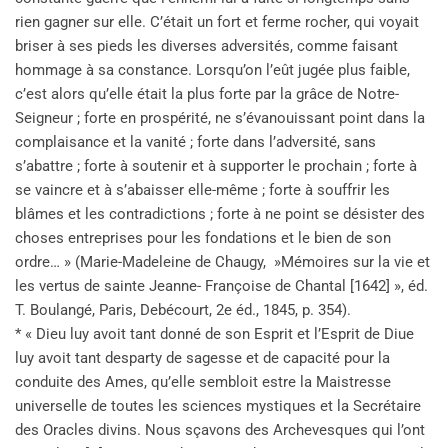
rien gagner sur elle. C’était un fort et ferme rocher, qui voyait
briser à ses pieds les diverses adversités, comme faisant
hommage à sa constance. Lorsqu’on l’eût jugée plus faible,
c’est alors qu’elle était la plus forte par la grâce de Notre-
Seigneur ; forte en prospérité, ne s’évanouissant point dans la
complaisance et la vanité ; forte dans l’adversité, sans
s’abattre ; forte à soutenir et à supporter le prochain ; forte à
se vaincre et à s’abaisser elle-même ; forte à souffrir les
blâmes et les contradictions ; forte à ne point se désister des
choses entreprises pour les fondations et le bien de son
ordre… » (Marie-Madeleine de Chaugy, »Mémoires sur la vie et
les vertus de sainte Jeanne- Françoise de Chantal [1642] », éd.
T. Boulangé, Paris, Debécourt, 2e éd., 1845, p. 354).
* « Dieu luy avoit tant donné de son Esprit et l’Esprit de Diue
luy avoit tant desparty de sagesse et de capacité pour la
conduite des Ames, qu’elle sembloit estre la Maistresse
universelle de toutes les sciences mystiques et la Secrétaire
des Oracles divins. Nous sçavons des Archevesques qui l’ont