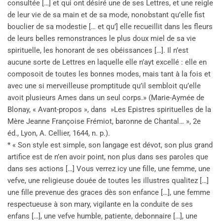
consultée […] et qui ont désiré une de ses Lettres, et une reigle
de leur vie de sa main et de sa mode, nonobstant qu’elle fist
bouclier de sa modestie [… et qu’] elle recueillit dans les fleurs
de leurs belles remonstrances le plus doux miel de sa vie
spirituelle, les honorant de ses obéissances […]. Il n’est
aucune sorte de Lettres en laquelle elle n’ayt excellé : elle en
composoit de toutes les bonnes modes, mais tant à la fois et
avec une si merveilleuse promptitude qu’il sembloit qu’elle
avoit plusieurs Ames dans un seul corps.» (Marie-Aymée de
Blonay, « Avant-propos », dans »Les Epistres spirituelles de la
Mère Jeanne Françoise Frémiot, baronne de Chantal… », 2e
éd., Lyon, A. Cellier, 1644, n. p.).
* « Son style est simple, son langage est dévot, son plus grand
artifice est de n’en avoir point, non plus dans ses paroles que
dans ses actions […] Vous verrez icy une fille, une femme, une
vefve, une religieuse douée de toutes les illustres qualitez […]
une fille prevenue des graces dès son enfance […], une femme
respectueuse à son mary, vigilante en la conduite de ses
enfans […], une vefve humble, patiente, debonnaire […], une