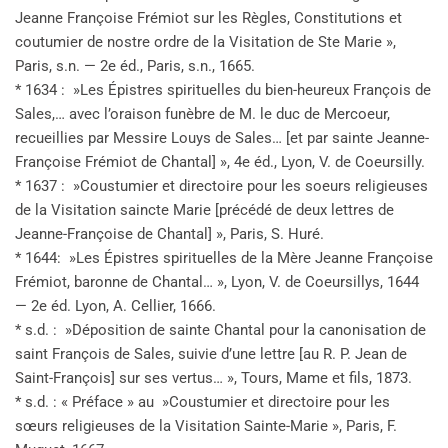
Jeanne Françoise Frémiot sur les Règles, Constitutions et
coutumier de nostre ordre de la Visitation de Ste Marie »,
Paris, s.n. — 2e éd., Paris, s.n., 1665.
* 1634 : »Les Épistres spirituelles du bien-heureux François de
Sales,… avec l’oraison funèbre de M. le duc de Mercoeur,
recueillies par Messire Louys de Sales… [et par sainte Jeanne-
Françoise Frémiot de Chantal] », 4e éd., Lyon, V. de Coeursilly.
* 1637 : »Coustumier et directoire pour les soeurs religieuses
de la Visitation saincte Marie [précédé de deux lettres de
Jeanne-Françoise de Chantal] », Paris, S. Huré.
* 1644: »Les Épistres spirituelles de la Mère Jeanne Françoise
Frémiot, baronne de Chantal… », Lyon, V. de Coeursillys, 1644
— 2e éd. Lyon, A. Cellier, 1666.
* s.d. : »Déposition de sainte Chantal pour la canonisation de
saint François de Sales, suivie d’une lettre [au R. P. Jean de
Saint-François] sur ses vertus… », Tours, Mame et fils, 1873.
* s.d. : « Préface » au »Coustumier et directoire pour les
sœurs religieuses de la Visitation Sainte-Marie », Paris, F.