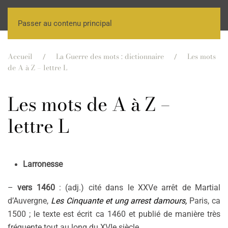
Passer au contenu principal
Accueil
La Guerre des mots : dictionnaire
Les mots
de A à Z – lettre L
Les mots de A à Z –
lettre L
Larronesse
–
vers 1460
: (adj.) cité dans le XXVe arrêt de Martial
d’Auvergne,
Les Cinquante et ung arrest damours,
Paris, ca
1500 ; le texte est écrit ca 1460 et publié de manière très
fréquente tout au long du XVIe siècle.