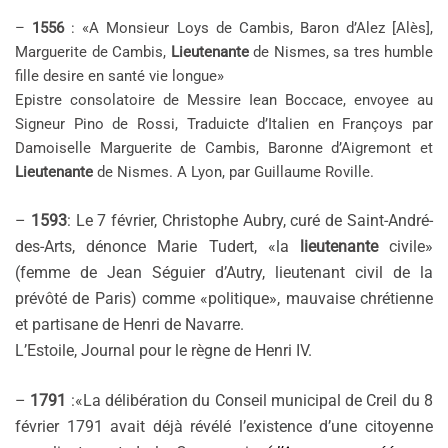
–
1556
: «A Monsieur Loys de Cambis, Baron d’Alez [Alès],
Marguerite de Cambis,
Lieutenante
de Nismes, sa tres humble
fille desire en santé vie longue»
Epistre consolatoire de Messire Iean Boccace, envoyee au
Signeur Pino de Rossi, Traduicte d’Italien en Françoys par
Damoiselle Marguerite de Cambis, Baronne d’Aigremont et
Lieutenante
de Nismes. A Lyon, par Guillaume Roville.
–
1593
: Le 7 février, Christophe Aubry, curé de Saint-André-
des-Arts, dénonce Marie Tudert, «la
lieutenante
civile»
(femme de Jean Séguier d’Autry, lieutenant civil de la
prévôté de Paris) comme «politique», mauvaise chrétienne
et partisane de Henri de Navarre.
L’Estoile, Journal pour le règne de Henri IV.
–
1791
:«La délibération du Conseil municipal de Creil du 8
février 1791 avait déjà révélé l’existence d’une citoyenne