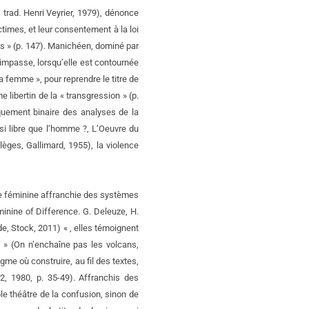
 trad. Henri Veyrier, 1979), dénonce
ctimes, et leur consentement à la loi
es » (p. 147). Manichéen, dominé par
 impasse, lorsqu’elle est contournée
a femme », pour reprendre le titre de
 libertin de la « transgression » (p.
iquement binaire des analyses de la
ssi libre que l’homme ?, L’Oeuvre du
lèges, Gallimard, 1955), la violence
le féminine affranchie des systèmes
inine of Difference. G. Deleuze, H.
e, Stock, 2011) « , elles témoignent
 » (On n’enchaîne pas les volcans,
igme où construire, au fil des textes,
12, 1980, p. 35-49). Affranchis des
le théâtre de la confusion, sinon de