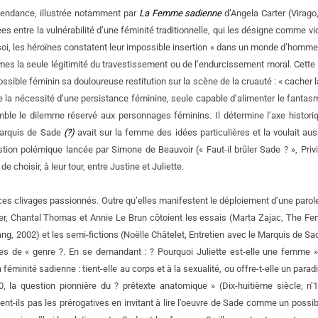
 tendance, illustrée notamment par
La Femme sadienne
d’Angela Carter (Virago,
ées entre la vulnérabilité d’une féminité traditionnelle, qui les désigne comme vi
 soi, les héroïnes constatent leur impossible insertion « dans un monde d’homm
emmes la seule légitimité du travestissement ou de l’endurcissement moral. Cette
ssible féminin sa douloureuse restitution sur la scène de la cruauté : « cacher l
ne la nécessité d’une persistance féminine, seule capable d’alimenter le fantasme
 semble le dilemme réservé aux personnages féminins. Il détermine l’axe histor
 marquis de Sade
(?)
avait sur la femme des idées particulières et la voulait au
tion polémique lancée par Simone de Beauvoir (« Faut-il brûler Sade ? », Privi
choisir, à leur tour, entre Justine et Juliette.
es clivages passionnés. Outre qu’elles manifestent le déploiement d’une paro
ier, Chantal Thomas et Annie Le Brun côtoient les essais (Marta Zajac, The Fem
g, 2002) et les semi-fictions (Noëlle Châtelet, Entretien avec le Marquis de Sad
es de « genre ?. En se demandant : ? Pourquoi Juliette est-elle une femme »
féminité sadienne : tient-elle au corps et à la sexualité, ou offre-t-elle un parad
80, la question pionnière du ? prétexte anatomique » (Dix-huitième siècle, n’
ent-ils pas les prérogatives en invitant à lire l’oeuvre de Sade comme un possib