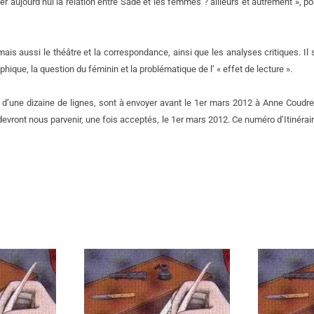
er aujourd’hui la relation entre Sade et les femmes ? ailleurs et autrement », pou
is aussi le théâtre et la correspondance, ainsi que les analyses critiques. Il s
ique, la question du féminin et la problématique de l’ « effet de lecture ».
’une dizaine de lignes, sont à envoyer avant le 1er mars 2012 à Anne Coudr
 devront nous parvenir, une fois acceptés, le 1er mars 2012. Ce numéro d’Itinérai