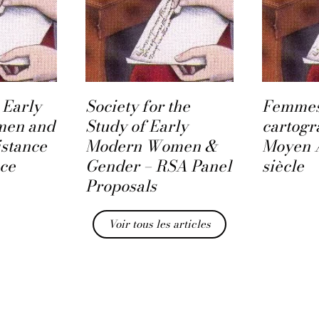
 Early
Society for the
Femmes
men and
Study of Early
cartogr
istance
Modern Women &
Moyen 
nce
Gender – RSA Panel
siècle
Proposals
Voir tous les articles