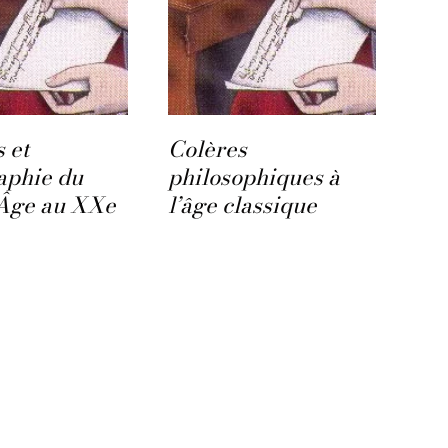
 et
Colères
aphie du
philosophiques à
Âge au XXe
l’âge classique