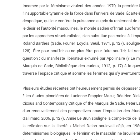
Incarnée par le féminisme virulent des années 1970, la première
l’insupportable tyrannie de la force dans l’univers de Sade. Écartel
despotique, qui leur confère la puissance au prix du reniement de
le désir et l’autorité masculines, le monde sadien offrirait aux f
par les approches structuralistes, n’en substitue pas moins à l’impo
Roland Barthes (Sade, Fourier, Loyola, Seuil, 1971, p. 127), soulig
128). Être pour souffrir ou ne plus être pour faire souffrir, tel
question : du manifeste libérateur exhumé par Apollinaire (? Le
Marquis de Sade, Bibliothèque des curieux, 1912, p. 17) à la ques
traverse l’espace critique et somme les femmes qui s’y aventurent de 
Plusieurs études récentes ont heureusement permis de dépasser c
? les études pionnières de Lucienne Frappier-Mazur, Béatrice Did
Cixous and Contemporary Critique of the Marquis de Sade, Peter Lan
d’un renouvellement des perspectives sous l’impulsion des étud
Gallimard, 2006, p. 127), Annie Le Brun souligne la complexité de la 
la réflexion sur la liberté « Michel Delon soulevait déjà, en 19
déterminismes biologiques, le féminin et le masculin ne brouillerai