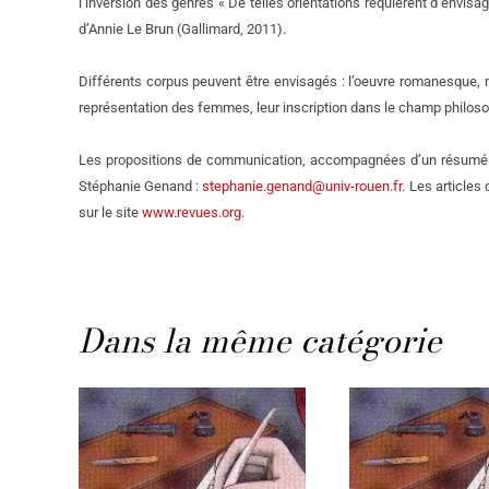
l’inversion des genres « De telles orientations requièrent d’envisag
d’Annie Le Brun (Gallimard, 2011).
Différents corpus peuvent être envisagés : l’oeuvre romanesque, ma
représentation des femmes, leur inscription dans le champ philosoph
Les propositions de communication, accompagnées d’un résumé d
Stéphanie Genand :
stephanie.genand@univ-rouen.fr
. Les articles
sur le site
www.revues.org
.
Dans la même catégorie