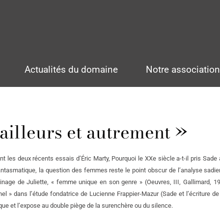
Actualités du domaine
Notre associatio
 ailleurs et autrement »
nt les deux récents essais d’Éric Marty, Pourquoi le XXe siècle a-t-il pris Sade
antasmatique, la question des femmes reste le point obscur de l’analyse sadi
ertinage de Juliette, « femme unique en son genre » (Oeuvres, III, Gallimard, 1
nnel » dans l’étude fondatrice de Lucienne Frappier-Mazur (Sade et l’écriture de 
tique et l’expose au double piège de la surenchère ou du silence.