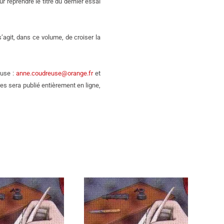
r reprendre le titre du dernier essai
’agit, dans ce volume, de croiser la
euse :
anne.coudreuse@orange.fr
et
res sera publié entièrement en ligne,