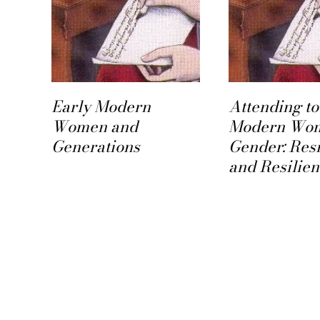
Early Modern
Attending to
Women and
Modern Wo
rld
Generations
Gender: Res
and Resilie