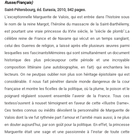
Russe/Français)
Saint-Pétersbourg, éd. Eurasia, 2010, 342 pages.
L’exceptionnelle Marguerite de Valois, qui est entrée dans l’histoire sous
le nom de la reine Margot, l’héroïne du massacre de la Saint-Barthélemy,
est pourtant une vraie princesse du XVIe siècle, le "siècle de plomb".La
célèbre reine de France et de Navarre qui vécut en un temps sanglant,
celui des Guerres de religion, a laissé après elle plusieurs œuvres parmi
lesquelles ses fascinantsMémoires qui sont simultanément un document
historique des plus précieuxpour cette période et une incroyable
composition littéraire (une autobiographie, en fait) qui enchantera les
lecteurs. On ne peutpas oublier non plus son héritage épistolaire qui est
considérable. Il nous fait pénétrer dansle monde dangereux de la cour
française et montre les ficelles de la politique, où la plume, le poison et le
poignard réglaient souvent ensemble l’avenir de la France. Tous ces
textess’ouvrent à nouset témoignent en faveur de cette «Illustre Dame».
Ces textes connus ou inédits dévoilent la personnalité de Marguerite de
Valois dont la vie fut rythmée part l’amour et l’amitié mais aussi, à ne plus
en douter aujourd’hui, par son goût pour la politique. En effet, la princesse
Marguerite était une sage et une passionnée à l’instar de toute cette