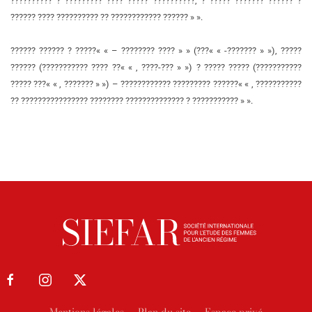
?????????? ? ????????? ???? ????? ??????????, ? ????? ??????? ?????? ?
?????? ???? ?????????? ?? ???????????? ?????? » ».
?????? ?????? ? ?????« « – ???????? ???? » » (???« « -??????? » »), ?????
?????? (??????????? ???? ??« « , ????-??? » ») ? ????? ????? (???????????
????? ???« « , ??????? » ») – ???????????? ????????? ??????« « , ???????????
?? ???????????????? ???????? ?????????????? ? ??????????? » ».