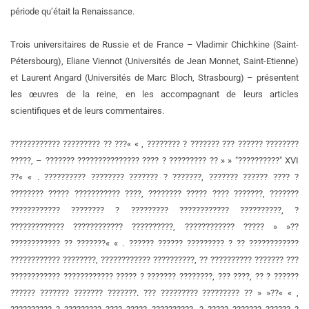
période qu’était la Renaissance.
Trois universitaires de Russie et de France – Vladimir Chichkine (Saint-
Pétersbourg), Eliane Viennot (Universités de Jean Monnet, Saint-Etienne)
et Laurent Angard (Universités de Marc Bloch, Strasbourg) – présentent
les œuvres de la reine, en les accompagnant de leurs articles
scientifiques et de leurs commentaires.
???????????? ????????? ?? ???« « , ???????? ? ??????? ??? ?????? ????????
?????, – ??????? ??????????????? ???? ? ????????? ?? » » "??????????" XVI
??« « . ?????????? ???????? ??????? ? ???????, ??????? ?????? ???? ?
???????? ????? ??????????? ????, ???????? ????? ???? ???????, ???????
???????????? ???????? ? ????????? ???????????? ??????????, ?
????????????? ???????????? ??????????, ???????????? ????? » »??
???????????? ?? ???????« « . ?????? ?????? ????????? ? ?? ????????????
???????????? ????????, ???????????? ??????????, ?? ?????????? ??????? ???
???????????? ???????????? ????? ? ??????? ????????, ??? ????, ?? ? ??????
?????? ??????? ??????? ???????. ??? ????????? ????????? ?? » »??« « ,