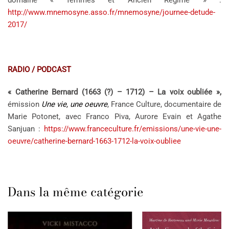
domaine « femmes et Ancien Régime » :
http://www.mnemosyne.asso.fr/mnemosyne/journee-detude-
2017/
RADIO / PODCAST
« Catherine Bernard (1663 (?) – 1712) – La voix oubliée »,
émission
Une vie, une oeuvre
, France Culture, documentaire de
Marie Potonet, avec Franco Piva, Aurore Evain et Agathe
Sanjuan :
https://www.franceculture.fr/emissions/une-vie-une-
oeuvre/catherine-bernard-1663-1712-la-voix-oubliee
Dans la même catégorie