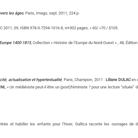
vers les âges
, Paris, Imago, sept. 2011, 224 p.
C 2011, 09, ISBN 978-0-7294-1016-8, vi+302 pages, « 60/ »70 / $105.
n Europe 1400-1815
, Collection « Histoire de l’Europe du Nord-Ouest « , 48, Édition
cité, actualisation et hypertextualité
, Paris, Champion, 2011 :
Liliane DULAC
en c
NI,
» Un médiéviste peut-il être un (post)féministe ? pour une lecture “située” d
trée et habiller les enfants pour l’hiver, Gallica raconte les ouvrages de d