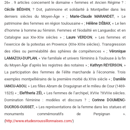
26« . 9 articles concernent le domaine « femmes et Ancien Régime ? :
Cécile BÉGHIN
, ? Dot, patrimoine et solidarité à Montpellier dans les
derniers siècles du Moyen-Âge » ;
Marie-Claude MARANDET
, » Le
patrimoine des femmes en région toulousaine « ;
Hélène DÉBAX
, « Le lien
d’homme à homme au féminin. Femmes et féodalité en Languedoc et en
Catalogne aux XIe-XIIe siècles » ;
Laure VERDON
, » Les femmes et
l’exercice de la potestas en Provence (XIIe-XIIIe siècles). Transgression
des rôles ou perméabilité des sphères de compétences « ;
Véronique
LAMAZOU-DUPLAN
, « Vie familiale et univers féminins à Toulouse à la fin
du Moyen Âge d’après les registres des notaires » ;
Kathryn REYERSON
, »
La participation des femmes de l’élite marchande à l’économie. Trois
exemples montpelliérains de la première moitié du XIVe siècle « ;
Danièle
IANCU-AGOU
, » Les filles Abram de Draguignan et le milieu de Cour (1469-
1525) « ;
Eleftheria ZÉI,
« Les femmes de l’archipel, XVIIe ?XVIIIe siècles.
Domination féminine : modèles et discours ? ;
Corinne DOUMENC-
DUCROS-OUSSET
, » Les représentations de la femme dans les statues et
monuments commémoratifs de Perpignan ».
(
http://www.etudesroussillonnaises.com/
)