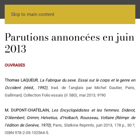
Skip to main content
Parutions annoncées en juin
2013
OUVRAGES
Thomas LAQUEUR
,
La Fabrique du sexe. Essai sur le corps et le genre en
Occident
(rééd., 1992)
, trad. de l’anglais par Michel Gautier, Paris,
Gallimard, Collection Folio essais (n’ 580), mai 2013, 9?90
M. DUPONT-CHATELAIN,
Les Encyclopédistes et les femmes. Diderot,
D’Alembert, Grimm, Helvetius, d’Holbach, Rousseau, Voltaire
(Réimpr. de
l’édition de Genève, 1970)
, Paris, Slatkine Reprints, juin 2013, 178 p., 30 ?,
ISBN 978-2-05-102564-5.