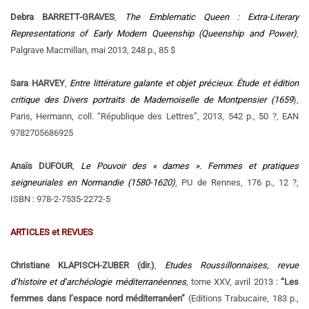
Debra BARRETT-GRAVES
,
The Emblematic Queen : Extra-Literary
Representations of Early Modern Queenship (Queenship and Power)
,
Palgrave Macmillan, mai 2013, 248 p., 85 $
Sara HARVEY
,
Entre littérature galante et objet précieux. Étude et édition
critique des Divers portraits de Mademoiselle de Montpensier (1659
),
Paris, Hermann, coll. “République des Lettres”, 2013, 542 p., 50 ?, EAN
9782705686925
Anaïs DUFOUR
,
Le Pouvoir des « dames ». Femmes et pratiques
seigneuriales en Normandie (1580-1620)
, PU de Rennes, 176 p., 12 ?,
ISBN : 978-2-7535-2272-5
ARTICLES et REVUES
Christiane KLAPISCH-ZUBER (dir.)
,
Etudes Roussillonnaises, revue
d’histoire et d’archéologie méditerranéennes
, tome XXV, avril 2013 :
“Les
femmes dans l’espace nord méditerranéen”
(Editions Trabucaire, 183 p.,