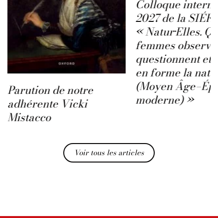
Colloque interna
2027 de la SIÉFA
« Natur·Elles. Q
femmes observen
questionnent et 
en forme la natu
(Moyen Âge–Ép
Parution de notre
moderne) »
adhérente Vicki
Mistacco
Voir tous les articles