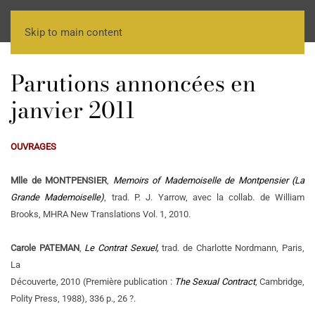
Skip to main content
Parutions annoncées en
janvier 2011
OUVRAGES
Mlle de MONTPENSIER
,
Memoirs of Mademoiselle de Montpensier (La
Grande Mademoiselle)
, trad. P. J. Yarrow, avec la collab. de William
Brooks, MHRA New Translations Vol. 1, 2010.
Carole PATEMAN
,
Le Contrat Sexuel,
trad. de Charlotte Nordmann, Paris,
La
Découverte, 2010 (Première publication :
The Sexual Contract
, Cambridge,
Polity Press, 1988), 336 p., 26 ?.