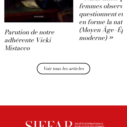
femmes observen
questionnent et 
en forme la natu
(Moyen Âge–Ép
Parution de notre
moderne) »
adhérente Vicki
Mistacco
Voir tous les articles