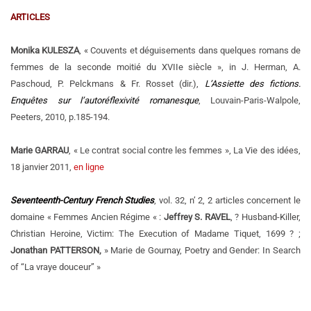
ARTICLES
Monika KULESZA
, « Couvents et déguisements dans quelques romans de
femmes de la seconde moitié du XVIIe siècle », in J. Herman, A.
Paschoud, P. Pelckmans & Fr. Rosset (dir.),
L’Assiette des fictions.
Enquêtes sur l’autoréflexivité romanesque
, Louvain-Paris-Walpole,
Peeters, 2010, p.185-194.
Marie GARRAU
, « Le contrat social contre les femmes », La Vie des idées,
18 janvier 2011,
en ligne
Seventeenth-Century French Studies
, vol. 32, n’ 2, 2 articles concernent le
domaine « Femmes Ancien Régime « :
Jeffrey S. RAVEL
, ? Husband-Killer,
Christian Heroine, Victim: The Execution of Madame Tiquet, 1699 ? ;
Jonathan PATTERSON,
» Marie de Gournay, Poetry and Gender: In Search
of “La vraye douceur” »