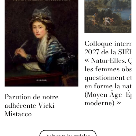
Colloque interna
2027 de la SIÉFA
« Natur·Elles. Q
les femmes obse
questionnent et 
en forme la natu
(Moyen Âge–Ép
Parution de notre
moderne) »
adhérente Vicki
Mistacco
Voir tous les articles