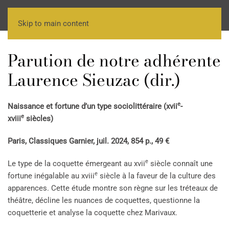
Skip to main content
Parution de notre adhérente
Laurence Sieuzac (dir.)
e
Naissance et fortune d’un type sociolittéraire (
xvii
-
e
xviii
siècles)
Paris, Classiques Garnier, juil. 2024, 854 p., 49 €
e
Le type de la coquette émergeant au
xvii
siècle connaît une
e
fortune inégalable au
xviii
siècle à la faveur de la culture des
apparences. Cette étude montre son règne sur les tréteaux de
théâtre, décline les nuances de coquettes, questionne la
coquetterie et analyse la coquette chez Marivaux.