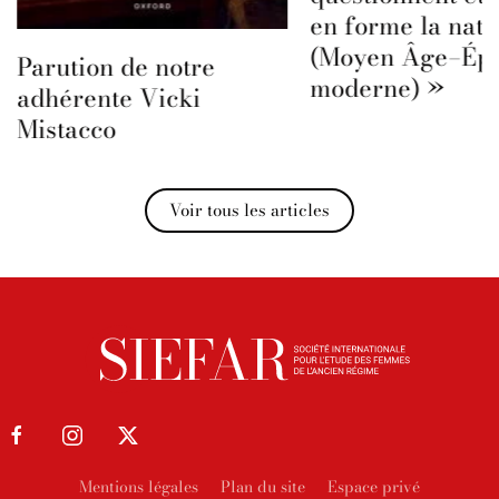
en forme la natu
(Moyen Âge–Ép
Parution de notre
moderne) »
adhérente Vicki
Mistacco
Voir tous les articles
Mentions légales
Plan du site
Espace privé