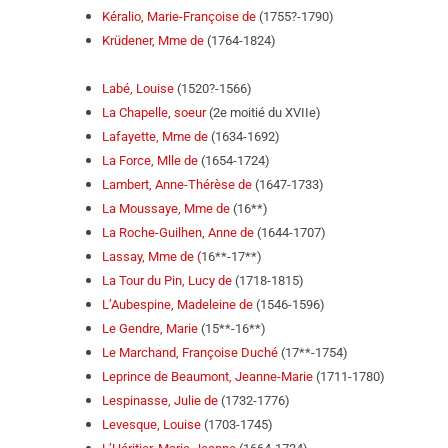
Kéralio, Marie-Françoise de
(1755?-1790)
Krüdener, Mme de
(1764-1824)
Labé, Louise
(1520?-1566)
La Chapelle, soeur
(2e moitié du XVIIe)
Lafayette, Mme de
(1634-1692)
La Force, Mlle de
(1654-1724)
Lambert, Anne-Thérèse de
(1647-1733)
La Moussaye, Mme de
(16**)
La Roche-Guilhen, Anne de
(1644-1707)
Lassay, Mme de (
16**-17**)
La Tour du Pin, Lucy de
(1718-1815)
L’Aubespine, Madeleine de
(1546-1596)
Le Gendre, Marie
(15**-16**)
Le Marchand, Françoise Duché
(17**-1754)
Leprince de Beaumont, Jeanne-Marie
(1711-1780)
Lespinasse, Julie de
(1732-1776)
Levesque, Louise
(1703-1745)