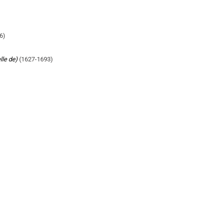
6)
lle de)
(1627-1693)