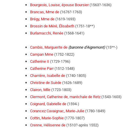
Bourgeois, Louise, épouse Boursier
(1563?-1636)
Brancas, Mme de
(1676?-1763)
Brégy, Mme de
(1619-1693)
Brossin de Méré, Élisabeth
(1751-18**)
Burlamacchi, Renée
(1568-1641)
Cambis, Marguerite de
(baronne d’Aigremont)
(15**-)
Campan Mme
(1752-1822)
Catherine II
(1729-1796)
Catherine Parr
(1512-1548)
Charrière, Isabelle de
(1740-1805)
Christine de Suède
(1626-1689)
Clairon, Mlle
(1723-1803)
Clermont, Catherine de, maréchale de Retz
(1543-1603)
Coignard, Gabrielle de
(1594-)
Corancez Cavaignac, Marie-Julie
(1780-1849)
Cottin, Marie-Sophie
(1770-1807)
Crenne, Hélisenne de
(1510?-après 1552)