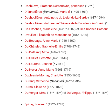
Dachkova, Ekaterina Romanovna, princesse
(17**-)
D’Ennetières
(Dentières)
, Marie d’
(1495-1561)
Deshoulières, Antoinette du Ligier de La Garde
(1637-1694)
Deshoulières, Antoinette-Thérèse de la Fon-de-bois-Guérin
(1
Des Roches, Madeleine
(1520?-1587) et
Des Roches Catheri
Dreuillet, Elisabeth de Montlaur de
(1656-1730)
Du Boccage, Anne-Marie
(1710-1802)
Du Châtelet, Gabrielle-Emilie
(1706-1749)
Du Deffand, Mme
(1697-1780)
Du Guillet, Pernette
(1520-1545)
Du Laurens, Jeanne
(XVIIe s.)
Du Noyer, Anne-Marie
(1663-1719)
Duplessis-Mornay, Charlotte
(1550-1606)
Durand, Catherine
(Bedacier)
(16**-1736)
Duras, Claire de (
1777-1828)
Du Verger, Mme
(15**-15**) et
Du Verger, Philippe
(15**-16**
Epinay, Louise d’
(1726-1783)