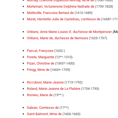
Mornay, Charlotte Duplessis-Mornay, Mme de
(1550-1606)
Mortemart, Victuriennne Delphine Nathalie de
(1759-1828)
Motteville, Francoise Bertaut de
(1615-1689)
Murat, Henriette-Julie de Castelnau, comtesse de
(1668?-171
Orléans, Anne Marie-Louise d’, duchesse de Montpensier
(Me
Orléans, Marie de, duchesse de Nemours
(1625-1707)
Pascal, Françoise
(1632-)
Porete, Marguerite
(12**-1310)
Pizan, Christine de
(1365?-1430)
Pringy, Mme de
(1660+-1709)
Riccoboni, Marie-Jeanne
(1713-1792)
Roland, Marie-Jeanne de La Platière
(1754-1793)
Romieu, Marie de
(15**-)
Sabran, Comtesse de
(17**)
Saint-Balmont, Mme de
(1606-1660)