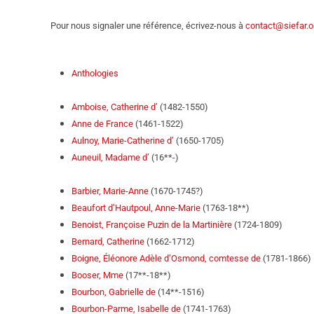
Pour nous signaler une référence, écrivez-nous à
contact@siefar.o
Anthologies
Amboise, Catherine d’
(1482-1550)
Anne de France
(1461-1522)
Aulnoy, Marie-Catherine d’
(1650-1705)
Auneuil, Madame d’
(16**-)
Barbier, Marie-Anne
(1670-1745?)
Beaufort d’Hautpoul, Anne-Marie
(1763-18**)
Benoist, Françoise Puzin de la Martinière
(1724-1809)
Bernard, Catherine
(1662-1712)
Boigne, Éléonore Adèle d’Osmond, comtesse de
(1781-1866)
Booser, Mme
(17**-18**)
Bourbon, Gabrielle de
(14**-1516)
Bourbon-Parme, Isabelle de
(1741-1763)