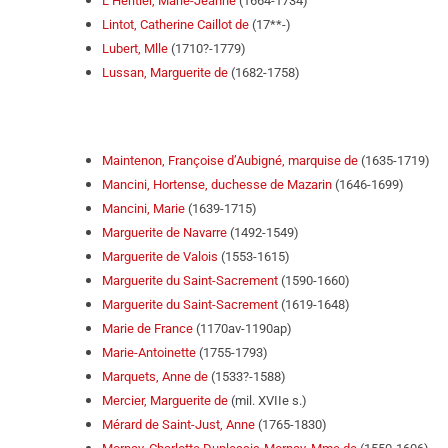
L’Héritier, Marie-Jeanne
(1664-1734)
Lintot, Catherine Caillot de
(17**-)
Lubert, Mlle
(1710?-1779)
Lussan, Marguerite de
(1682-1758)
Maintenon, Françoise d’Aubigné, marquise de
(1635-1719)
Mancini, Hortense, duchesse de Mazari
n
(1646-1699)
Mancini, Marie
(1639-1715)
Marguerite de Navarre
(1492-1549)
Marguerite de Valois
(1553-1615)
Marguerite du Saint-Sacrement
(1590-1660)
Marguerite du Saint-Sacrement
(1619-1648)
Marie de France
(1170av-1190ap)
Marie-Antoinette
(1755-1793)
Marquets, Anne de
(1533?-1588)
Mercier, Marguerite de
(mil. XVIIe s.)
Mérard de Saint-Just, Anne
(1765-1830)