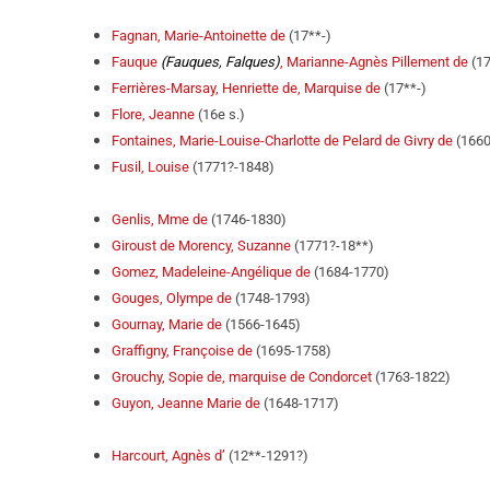
Fagnan, Marie-Antoinette de
(17**-)
Fauque
(Fauques, Falques)
, Marianne-Agnès Pillement de
(17
Ferrières-Marsay, Henriette de, Marquise de
(17**-)
Flore, Jeanne
(16e s.)
Fontaines, Marie-Louise-Charlotte de Pelard de Givry de
(1660
Fusil, Louise
(1771?-1848)
Genlis, Mme de
(1746-1830)
Giroust de Morency, Suzanne
(1771?-18**)
Gomez, Madeleine-Angélique de
(1684-1770)
Gouges, Olympe de
(1748-1793)
Gournay, Marie de
(1566-1645)
Graffigny, Françoise de
(1695-1758)
Grouchy, Sopie de, marquise de Condorcet
(1763-1822)
Guyon, Jeanne Marie de
(1648-1717)
Harcourt, Agnès d’
(12**-1291?)