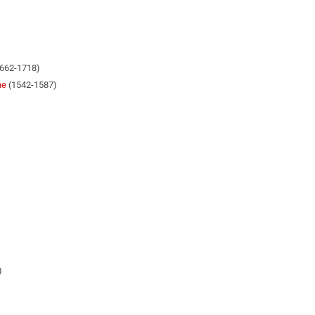
662-1718)
ne
(1542-1587)
)