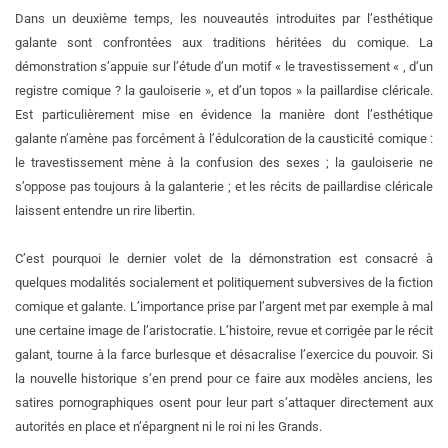
Dans un deuxième temps, les nouveautés introduites par l’esthétique
galante sont confrontées aux traditions héritées du comique. La
démonstration s’appuie sur l’étude d’un motif « le travestissement « , d’un
registre comique ? la gauloiserie », et d’un topos » la paillardise cléricale.
Est particulièrement mise en évidence la manière dont l’esthétique
galante n’amène pas forcément à l’édulcoration de la causticité comique :
le travestissement mène à la confusion des sexes ; la gauloiserie ne
s’oppose pas toujours à la galanterie ; et les récits de paillardise cléricale
laissent entendre un rire libertin.
C’est pourquoi le dernier volet de la démonstration est consacré à
quelques modalités socialement et politiquement subversives de la fiction
comique et galante. L’importance prise par l’argent met par exemple à mal
une certaine image de l’aristocratie. L’histoire, revue et corrigée par le récit
galant, tourne à la farce burlesque et désacralise l’exercice du pouvoir. Si
la nouvelle historique s’en prend pour ce faire aux modèles anciens, les
satires pornographiques osent pour leur part s’attaquer directement aux
autorités en place et n’épargnent ni le roi ni les Grands.