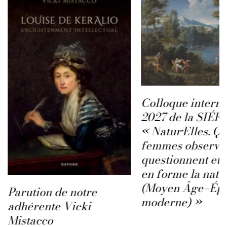
Colloque interna
2027 de la SIÉFA
« Natur·Elles. Q
femmes observen
questionnent et 
en forme la natu
(Moyen Âge–Ép
Parution de notre
moderne) »
adhérente Vicki
Mistacco