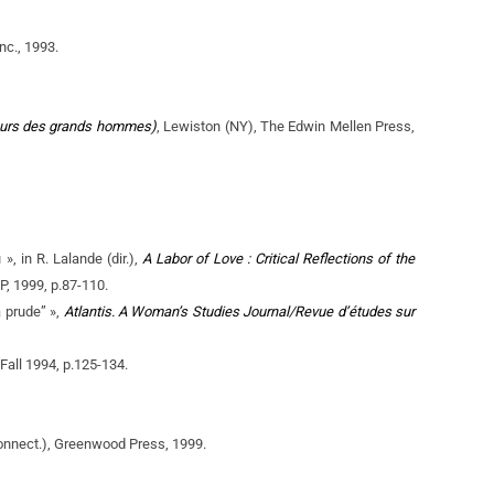
nc., 1993.
urs des grands hommes)
, Lewiston (NY), The Edwin Mellen Press,
, in R. Lalande (dir.),
A Labor of Love : Critical Reflections of the
, 1999, p.87-110.
a prude” »,
Atlantis. A Woman’s Studies Journal/Revue d’études sur
 Fall 1994, p.125-134.
onnect.), Greenwood Press, 1999.