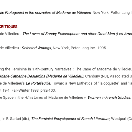
e Protagonist in the nouvelles of Madame de Villedieu
, New York, Petter Lang I
CRITIQUES
e Villedieu :
The Loves of Sundry Philosophers and other Great Men
(Les Amo
e Villedieu :
Selected Writings
, New York, Peter Lang Inc., 1995.
ing the Feminine in 17th-Century Narratives : The Case of Madame de Villedieu »
 Marie-Catherine Desjardins (Madame de Villedieu),
Cranbury (NJ), Associated UP
 de Villedieu’s
Le Portefeuille
. Toward a New Esthetics of “la coquette” and “l
s
, 19-1, Fall-Winter 1993, p.92-100.
e Space in the H/histoires of Madame de Villedieu »,
Women in French Studies
,
 in E. Sartori (dir.),
The Feminist Encyclopedia of French Literature
, Westport (C