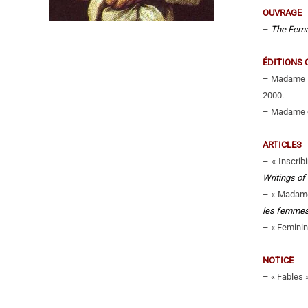
OUVRAGE
–
The Femal
ÉDITIONS 
– Madame d
2000.
– Madame d
ARTICLES
– « Inscrib
Writings of
– « Madame
les femme
– « Feminin
NOTICE
– « Fables »,