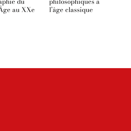
aphie du
philosophiques à
Âge au XXe
l’âge classique