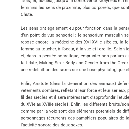
1553) et, au-delà, jusqu’à la controverse Molyneux et l’
féminins les sens de proximité, plus corporels, que sont 
Chute.
Les sens ont également eu pour fonction dans la pensée
d’un point de vue sensoriel : le sensorium masculin s
repose encore la médecine des XVI-XVIIe siècles, la f
femme au toucher, à l’odeur, à la vue et l’oreille. Selo
et, dans la pensée socratique, emprunter son parfum 
fait date, Making Sex : Body and Gender from the Greeks
une redéfinition des sexes sur une base physiologique et 
Enfin, Aristote (dans la Génération des animaux) défe
vêtements sombres, reflétant leur force et leur sérieux
fil des siècles et il sera intéressant d’approfondir l’ét
du XVIe au XVIIIe siècle1. Enfin, les différents bruits/s
comme par la voix sont des éléments potentiels de diffé
personnages récurrents des pamphlets populaires de la Q
l’activité sonore des deux sexes.