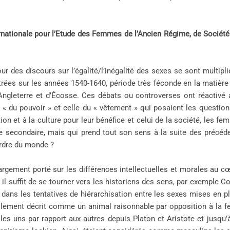
ernationale pour l’Etude des Femmes de l’Ancien Régime, de Société
ur des discours sur l’égalité/l’inégalité des sexes se sont multi
ntrées sur les années 1540-1640, période très féconde en la matièr
’Angleterre et d’Écosse. Ces débats ou controverses ont réactivé
e « du pouvoir » et celle du « vêtement » qui posaient les question
ion et à la culture pour leur bénéfice et celui de la société, les f
tre secondaire, mais qui prend tout son sens à la suite des précé
ordre du monde ?
 largement porté sur les différences intellectuelles et morales au
, il suffit de se tourner vers les historiens des sens, par exemple
ans les tentatives de hiérarchisation entre les sexes mises en pla
llement décrit comme un animal raisonnable par opposition à la fem
 les uns par rapport aux autres depuis Platon et Aristote et jusqu