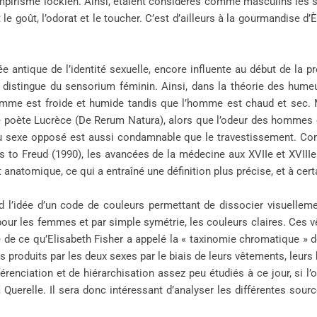
empirisme lockien. Ainsi, étaient considérés comme masculins les se
le goût, l’odorat et le toucher. C’est d’ailleurs à la gourmandise d’È
 antique de l’identité sexuelle, encore influente au début de la 
e distingue du sensorium féminin. Ainsi, dans la théorie des hume
emme est froide et humide tandis que l’homme est chaud et sec. 
n le poète Lucrèce (De Rerum Natura), alors que l’odeur des hommes
au sexe opposé est aussi condamnable que le travestissement. 
 to Freud (1990), les avancées de la médecine aux XVIIe et XVIIIe
anatomique, ce qui a entraîné une définition plus précise, et à cert
nd l’idée d’un code de couleurs permettant de dissocier visuell
, pour les femmes et par simple symétrie, les couleurs claires. Ce
ude de ce qu’Elisabeth Fisher a appelé la « taxinomie chromatique » d
ons produits par les deux sexes par le biais de leurs vêtements, leurs
renciation et de hiérarchisation assez peu étudiés à ce jour, si 
uerelle. Il sera donc intéressant d’analyser les différentes sour