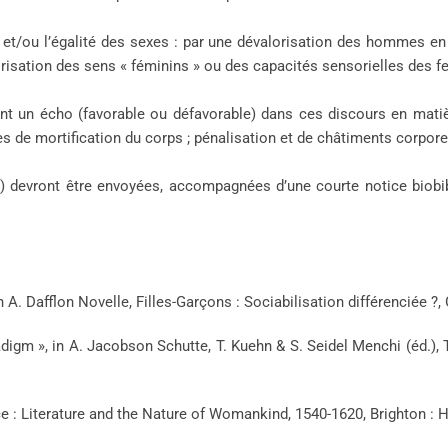
t/ou l’égalité des sexes : par une dévalorisation des hommes en 
lorisation des sens « féminins » ou des capacités sensorielles des 
t un écho (favorable ou défavorable) dans ces discours en matière
s de mortification du corps ; pénalisation et de châtiments corporel
devront être envoyées, accompagnées d’une courte notice biobibl
, in A. Dafflon Novelle, Filles-Garçons : Sociabilisation différenciée ?
digm », in A. Jacobson Schutte, T. Kuehn & S. Seidel Menchi (éd.),
: Literature and the Nature of Womankind, 1540-1620, Brighton : H