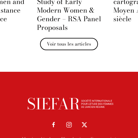
men and
Study of Early
cartogr
istance
Modern Women &
Moyen 
nce
Gender – RSA Panel
siècle
Proposals
Voir tous les articles