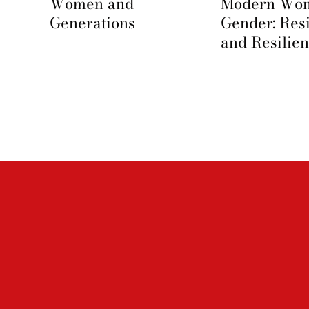
e
Women and
Modern Wo
Generations
Gender: Res
and Resilie