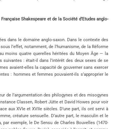
 Française Shakespeare et de la Société d’Etudes anglo-
pliées dans le domaine anglo-saxon. Dans le contexte des
e sous l’effet, notamment, de l’humanisme, de la Réforme
 au moins quatre querelles héritées du Moyen Âge — la
s suivantes : était-il dans l’intérêt des deux sexes de se
emmes avaient-elles la capacité de gouverner sans exercer
dentes : hommes et femmes pouvaient-ils s’approprier le
 cœur de l’argumentation des philogynes et des misogynes
 Constance Classen, Robert Jütte et David Howes pour voir
ce aux XVIe et XVIIe siècles. D’une part, ils ont servi à
me, créature sensuelle. D’autre part, le masculin et le
’à, par exemple, le De Sensu de Charles Bouvelles (1470-