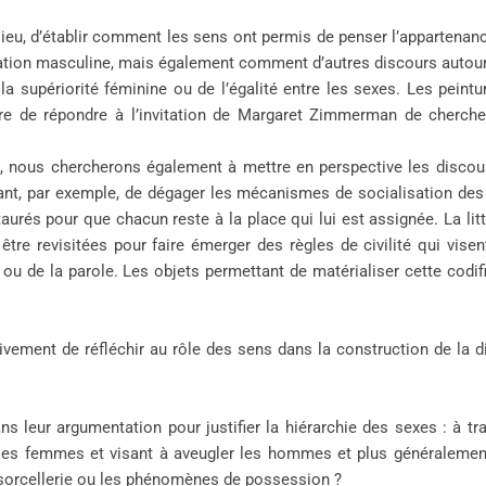
ieu, d’établir comment les sens ont permis de penser l’appartenance
ation masculine, mais également comment d’autres discours autour d
la supériorité féminine ou de l’égalité entre les sexes. Les pein
tre de répondre à l’invitation de Margaret Zimmerman de chercher
 nous chercherons également à mettre en perspective les discours t
tant, par exemple, de dégager les mécanismes de socialisation d
staurés pour que chacun reste à la place qui lui est assignée. La litt
 être revisitées pour faire émerger des règles de civilité qui vis
ou de la parole. Les objets permettant de matérialiser cette codif
vement de réfléchir au rôle des sens dans la construction de la di
s leur argumentation pour justifier la hiérarchie des sexes : à t
 les femmes et visant à aveugler les hommes et plus généralement à
a sorcellerie ou les phénomènes de possession ?