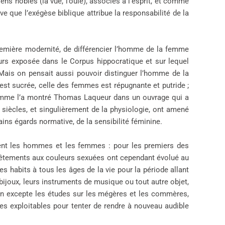
ns nobles (la vue, l’ouïe), associés à l’esprit, et comme
ve que l’exégèse biblique attribue la responsabilité de la
première modernité, de différencier l’homme de la femme
urs exposée dans le Corpus hippocratique et sur lequel
Mais on pensait aussi pouvoir distinguer l’homme de la
 est sucrée, celle des femmes est répugnante et putride ;
Comme l’a montré Thomas Laqueur dans un ouvrage qui a
 siècles, et singulièrement de la physiologie, ont amené
ains égards normative, de la sensibilité féminine.
ement les hommes et les femmes : pour les premiers des
s vêtements aux couleurs sexuées ont cependant évolué au
es habits à tous les âges de la vie pour la période allant
 bijoux, leurs instruments de musique ou tout autre objet,
l’on excepte les études sur les mégères et les commères,
ces exploitables pour tenter de rendre à nouveau audible