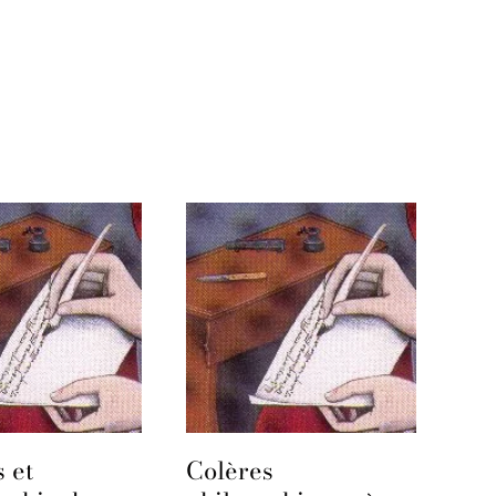
 et
Colères