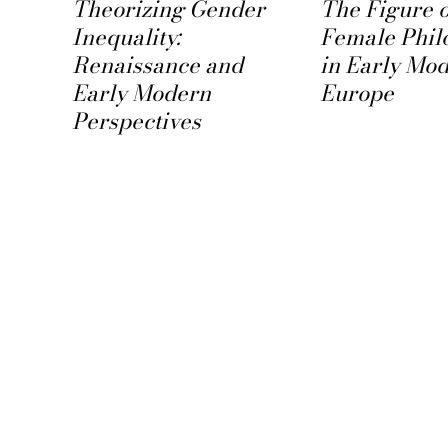
Theorizing Gender
The Figure o
Inequality:
Female Phil
uand
Renaissance and
in Early Mo
Early Modern
Europe
Perspectives
 la
ge–
) »