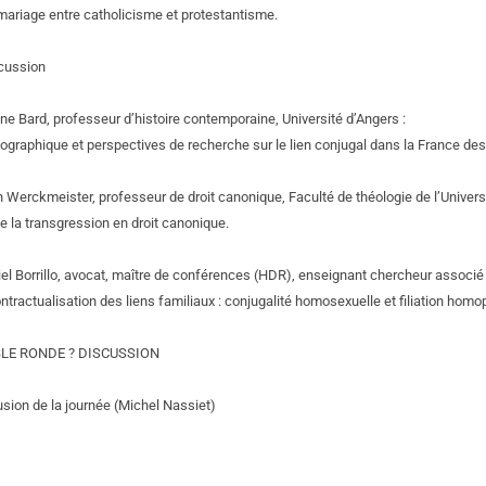
 mariage entre catholicisme et protestantisme.
cussion
ine Bard, professeur d’histoire contemporaine, Université d’Angers :
riographique et perspectives de recherche sur le lien conjugal dans la France des
 Werckmeister, professeur de droit canonique, Faculté de théologie de l’Univers
 de la transgression en droit canonique.
el Borrillo, avocat, maître de conférences (HDR), enseignant chercheur associé
ntractualisation des liens familiaux : conjugalité homosexuelle et filiation homo
ABLE RONDE ? DISCUSSION
usion de la journée (Michel Nassiet)