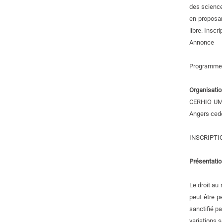
des science
en proposa
libre. Inscr
Annonce
Programme d
Organisati
CERHIO UMR
Angers ced
INSCRIPTIO
Présentatio
Le droit au
peut être p
sanctifié p
variations 