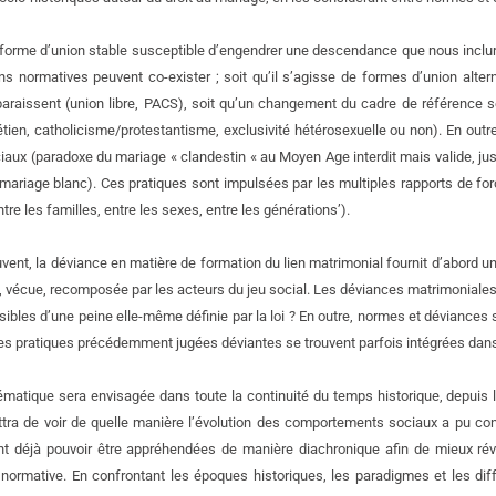
 forme d’union stable susceptible d’engendrer une descendance que nous incluron
ns normatives peuvent co-exister ; soit qu’il s’agisse de formes d’union alt
raissent (union libre, PACS), soit qu’un changement du cadre de référence socio
étien, catholicisme/protestantisme, exclusivité hétérosexuelle ou non). En outre,
iaux (paradoxe du mariage « clandestin « au Moyen Age interdit mais valide, jus
mariage blanc). Ces pratiques sont impulsées par les multiples rapports de force
ntre les familles, entre les sexes, entre les générations’).
nt, la déviance en matière de formation du lien matrimonial fournit d’abord un 
e, vécue, recomposée par les acteurs du jeu social. Les déviances matrimoniales
assibles d’une peine elle-même définie par la loi ? En outre, normes et déviance
es pratiques précédemment jugées déviantes se trouvent parfois intégrées dans 
ématique sera envisagée dans toute la continuité du temps historique, depuis l’
tra de voir de quelle manière l’évolution des comportements sociaux a pu cond
t déjà pouvoir être appréhendées de manière diachronique afin de mieux révé
 normative. En confrontant les époques historiques, les paradigmes et les di