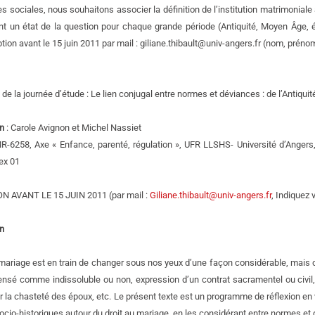
s sociales, nous souhaitons associer la définition de l’institution matrimoniale
nt un état de la question pour chaque grande période (Antiquité, Moyen Âge
iption avant le 15 juin 2011 par mail : giliane.thibault@univ-angers.fr (nom, prén
e la journée d’étude : Le lien conjugal entre normes et déviances : de l’Antiquit
on
: Carole Avignon et Michel Nassiet
-6258, Axe « Enfance, parenté, régulation », UFR LLSHS- Université d’Anger
ex 01
N AVANT LE 15 JUIN 2011 (par mail :
Giliane.thibault@univ-angers.fr
, Indiquez
n
 mariage est en train de changer sous nos yeux d’une façon considérable, mais 
ensé comme indissoluble ou non, expression d’un contrat sacramentel ou civil, 
ar la chasteté des époux, etc. Le présent texte est un programme de réflexion e
socio-historiques autour du droit au mariage, en les considérant entre normes et