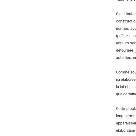
C’est toute
constructio
normes appa
(païen/ chr
acteurs soc
détournée (
autorités, e
Comme souve
ici élaboré
la loi et p
que certain
Cette probl
long permet
apparaissen
élaboration