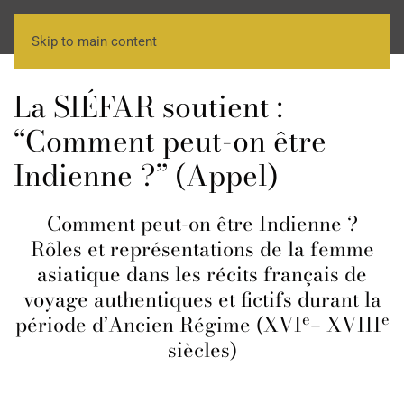
Skip to main content
La SIÉFAR soutient :
“Comment peut-on être
Indienne ?” (Appel)
Comment peut-on être Indienne ?
Rôles et représentations de la femme
asiatique dans les récits français de
voyage authentiques et fictifs durant la
e
e
période d’Ancien Régime (XVI
– XVIII
siècles)