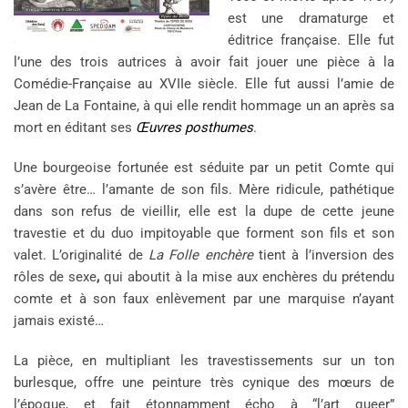
est une dramaturge et
éditrice française. Elle fut
l’une des trois autrices à avoir fait jouer une pièce à la
Comédie-Française au XVIIe siècle. Elle fut aussi l’amie de
Jean de La Fontaine, à qui elle rendit hommage un an après sa
mort en éditant ses
Œuvres posthumes
.
Une bourgeoise fortunée est séduite par un petit Comte qui
s’avère être… l’amante de son fils. Mère ridicule, pathétique
dans son refus de vieillir, elle est la dupe de cette jeune
travestie et du duo impitoyable que forment son fils et son
valet. L’originalité de
La Folle enchère
tient à l’inversion des
rôles de sexe
,
qui aboutit à la mise aux enchères du prétendu
comte et à son faux enlèvement par une marquise n’ayant
jamais existé…
La pièce, en multipliant les travestissements sur un ton
burlesque, offre une peinture très cynique des mœurs de
l’époque, et fait étonnamment écho à “l’art queer”