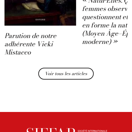
« Natur·Elles. Q
femmes observen
questionnent et 
en forme la natu
(Moyen Âge–Ép
Parution de notre
moderne) »
adhérente Vicki
Mistacco
Voir tous les articles