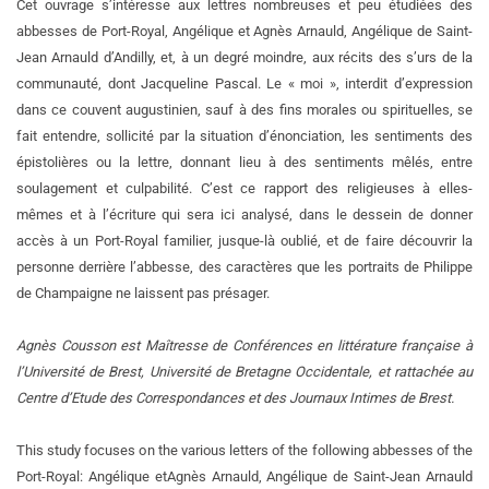
Cet ouvrage s’intéresse aux lettres nombreuses et peu étudiées des
abbesses de Port-Royal, Angélique et Agnès Arnauld, Angélique de Saint-
Jean Arnauld d’Andilly, et, à un degré moindre, aux récits des s’urs de la
communauté, dont Jacqueline Pascal. Le « moi », interdit d’expression
dans ce couvent augustinien, sauf à des fins morales ou spirituelles, se
fait entendre, sollicité par la situation d’énonciation, les sentiments des
épistolières ou la lettre, donnant lieu à des sentiments mêlés, entre
soulagement et culpabilité. C’est ce rapport des religieuses à elles-
mêmes et à l’écriture qui sera ici analysé, dans le dessein de donner
accès à un Port-Royal familier, jusque-là oublié, et de faire découvrir la
personne derrière l’abbesse, des caractères que les portraits de Philippe
de Champaigne ne laissent pas présager.
Agnès Cousson est Maîtresse de Conférences en littérature française à
l’Université de Brest, Université de Bretagne Occidentale, et rattachée au
Centre d’Etude des Correspondances et des Journaux Intimes de Brest.
This study focuses on the various letters of the following abbesses of
the
Port-Royal: Angélique et
Agnès Arnauld, Angélique de Saint-Jean Arnauld