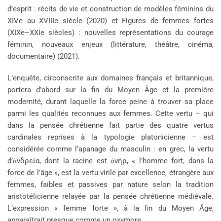
d’esprit : récits de vie et construction de modèles féminins du
XIVe au XVIIIe siècle (2020) et Figures de femmes fortes
(XIXe–XXIe siècles) : nouvelles représentations du courage
féminin, nouveaux enjeux (littérature, théâtre, cinéma,
documentaire) (2021).
L’enquête, circonscrite aux domaines français et britannique,
portera d’abord sur la fin du Moyen Âge et la première
modernité, durant laquelle la force peine à trouver sa place
parmi les qualités reconnues aux femmes. Cette vertu – qui
dans la pensée chrétienne fait partie des quatre vertus
cardinales reprises à la typologie platonicienne – est
considérée comme l’apanage du masculin : en grec, la vertu
d’ἀνδρεία, dont la racine est ἀνήρ, « l’homme fort, dans la
force de l’âge », est la vertu virile par excellence, étrangère aux
femmes, faibles et passives par nature selon la tradition
aristotélicienne relayée par la pensée chrétienne médiévale.
L’expression « femme forte », à la fin du Moyen Âge,
apparaîtrait presque comme un oxymore.