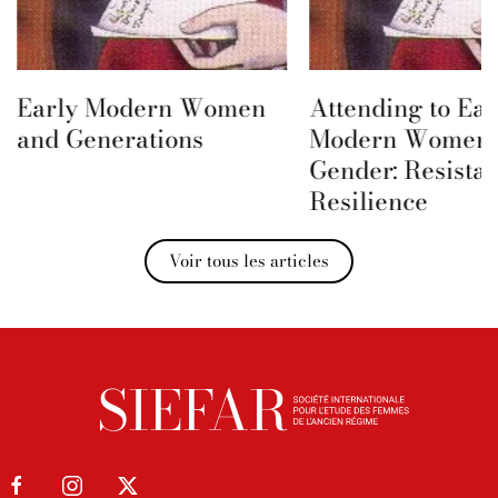
Attending to Early
Society for the S
Modern Women and
Early Modern 
Gender: Resistance and
& Gender – RSA
Resilience
Proposals
Voir tous les articles