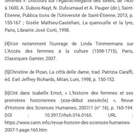
femmes ». Discours sur l’égalité/inégalité des sexes, de 1400
à 1600, A. Dubois-Nayt, N. Dufournaud et A. Pauper (dir.), Saint-
Étienne, Publica tions de l’Université de Saint-Étienne, 2013, p.
155-167 ; Gisèle Mathieu-Castellani, La quenouille et la lyre,
Paris, Librairie José Corti, 1998.
[4]Voir notamment l’ouvrage de Linda Timmermans sur
L’Accès des femmes à la culture (1598-1715), Paris,
Classiques Garnier, 2007.
[5]Christine de Pizan, La città delle dame, trad. Patrizia Caraffi,
éd. Earl Jeffrey Richards, Milan, Luni, 1998, p. 150-152.
[6]Cité dans Isabelle Ernot, « L’histoire des femmes et ses
premières historiennes (xixe-début xxesiècle) », Revue
d’Histoire des Sciences Humaines, 2007/1 (n° 16), p. 165-194.
DOI : 10.3917/rhsh.016.0165. URL :
https://www.cairn.info/revue-histoire-des-sciences-humaines-
2007-1-page-165.htm