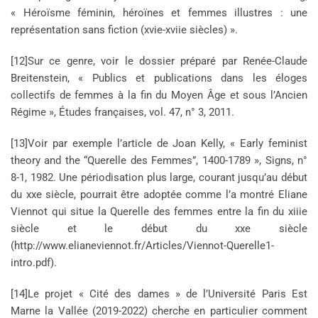
« Héroïsme féminin, héroïnes et femmes illustres : une
représentation sans fiction (xvie-xviie siècles) ».
[12]Sur ce genre, voir le dossier préparé par Renée-Claude
Breitenstein, « Publics et publications dans les éloges
collectifs de femmes à la fin du Moyen Âge et sous l’Ancien
Régime », Études françaises, vol. 47, n° 3, 2011.
[13]Voir par exemple l’article de Joan Kelly, « Early feminist
theory and the “Querelle des Femmes”, 1400-1789 », Signs, n°
8-1, 1982. Une périodisation plus large, courant jusqu’au début
du xxe siècle, pourrait être adoptée comme l’a montré Eliane
Viennot qui situe la Querelle des femmes entre la fin du xiiie
siècle et le début du xxe siècle
(http://www.elianeviennot.fr/Articles/Viennot-Querelle1-
intro.pdf).
[14]Le projet « Cité des dames » de l’Université Paris Est
Marne la Vallée (2019-2022) cherche en particulier comment