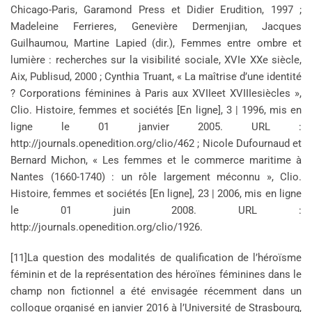
Chicago-Paris, Garamond Press et Didier Erudition, 1997 ;
Madeleine Ferrieres, Genevière Dermenjian, Jacques
Guilhaumou, Martine Lapied (dir.), Femmes entre ombre et
lumière : recherches sur la visibilité sociale, XVIe XXe siècle,
Aix, Publisud, 2000 ; Cynthia Truant, « La maîtrise d’une identité
? Corporations féminines à Paris aux XVIIeet XVIIIesiècles »,
Clio. Histoire‚ femmes et sociétés [En ligne], 3 | 1996, mis en
ligne le 01 janvier 2005. URL :
http://journals.openedition.org/clio/462 ; Nicole Dufournaud et
Bernard Michon, « Les femmes et le commerce maritime à
Nantes (1660-1740) : un rôle largement méconnu », Clio.
Histoire‚ femmes et sociétés [En ligne], 23 | 2006, mis en ligne
le 01 juin 2008. URL :
http://journals.openedition.org/clio/1926.
[11]La question des modalités de qualification de l’héroïsme
féminin et de la représentation des héroïnes féminines dans le
champ non fictionnel a été envisagée récemment dans un
colloque organisé en janvier 2016 à l’Université de Strasbourg,