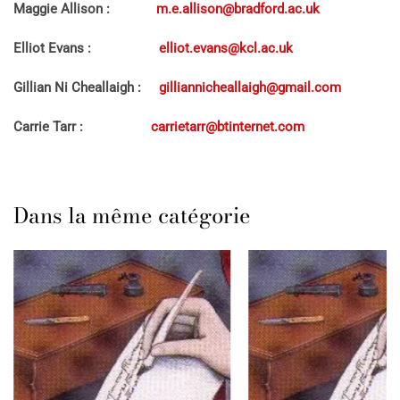
Maggie Allison :
m.e.allison@bradford.ac.uk
Elliot Evans :
elliot.evans@kcl.ac.uk
Gillian Ni Cheallaigh :
gilliannicheallaigh@gmail.com
Carrie Tarr :
carrietarr@btinternet.com
Dans la même catégorie