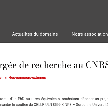
Actualités du domaine
Notre associatio
rgée de recherche au CNR
rs.fr/fr/les-concours-externes
ctorat, d’un PhD ou titres équivalents, souhaitant déposer un pro
mander le soutien du CELLF, ULR 8599, CNRS – Sorbonne Université