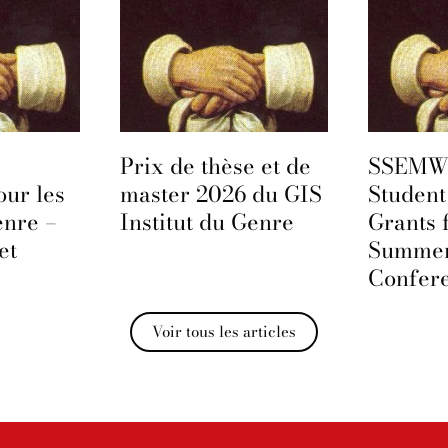
Prix de thèse et de
SSEMWG
our les
master 2026 du GIS
Student
enre –
Institut du Genre
Grants 
et
Summe
Confer
Voir tous les articles