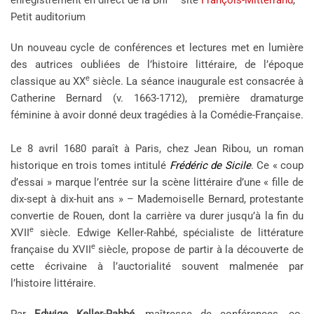
enregistrement en direct de la Bnf – site
François-Mitterrand
,
Petit auditorium
Un nouveau cycle de conférences et lectures met en lumière
des autrices oubliées de l’histoire littéraire, de l’époque
e
classique au XX
siècle. La séance inaugurale est consacrée à
Catherine Bernard (v. 1663-1712), première dramaturge
féminine à avoir donné deux tragédies à la Comédie-Française.
Le 8 avril 1680 paraît à Paris, chez Jean Ribou, un roman
historique en trois tomes intitulé
Frédéric de Sicile
. Ce « coup
d’essai » marque l’entrée sur la scène littéraire d’une « fille de
dix-sept à dix-huit ans » – Mademoiselle Bernard, protestante
convertie de Rouen, dont la carrière va durer jusqu’à la fin du
e
XVII
siècle. Edwige Keller-Rahbé, spécialiste de littérature
e
française du XVII
siècle, propose de partir à la découverte de
cette écrivaine à l’auctorialité souvent malmenée par
l’histoire littéraire.