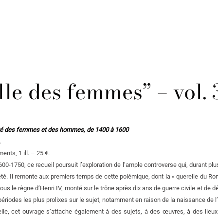
lle des femmes” – vol. 
lité des femmes et des hommes, de 1400 à 1600
.
nts, 1 ill. – 25 €.
1750, ce recueil poursuit l’exploration de l’ample controverse qui, durant plusi
té. Il remonte aux premiers temps de cette polémique, dont la « querelle du Rom
ous le règne d’Henri IV, monté sur le trône après dix ans de guerre civile et de d
ériodes les plus prolixes sur le sujet, notamment en raison de la naissance de l’i
lle, cet ouvrage s’attache également à des sujets, à des œuvres, à des lieux 