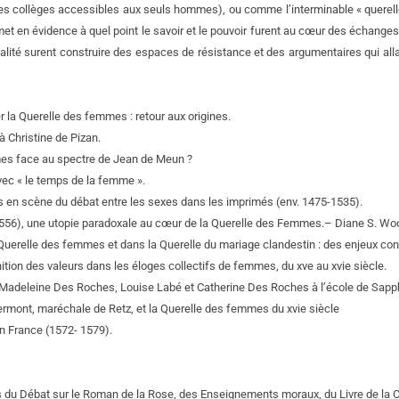
es collèges accessibles aux seuls hommes), ou comme l’interminable « querelle 
et en évidence à quel point le savoir et le pouvoir furent au cœur des échange
’égalité surent construire des espaces de résistance et des argumentaires qui all
 la Querelle des femmes : retour aux origines.
 à Christine de Pizan.
mes face au spectre de Jean de Meun ?
avec « le temps de la femme ».
s en scène du débat entre les sexes dans les imprimés (env. 1475-1535).
1556), une utopie paradoxale au cœur de la Querelle des Femmes.
– Diane S. Woo
 Querelle des femmes et dans la Querelle du mariage clandestin : des enjeux con
nition des valeurs dans les éloges collectifs de femmes, du xve au xvie siècle.
: Madeleine Des Roches, Louise Labé et Catherine Des Roches à l’école de Sapph
rmont, maréchale de Retz, et la Querelle des femmes du xvie siècle
n France (1572- 1579).
tres du Débat sur le Roman de la Rose, des Enseignements moraux, du Livre de la