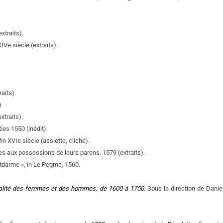
xtraits).
Ve siècle (extraits).
raits).
)
xtraits).
ées 1550 (inédit).
in XVIe siècle (assiette, cliché).
 aux possessions de leurs parens, 1579 (extraits).
tdarme », in Le Pegme, 1560.
négalité des femmes et des hommes, de 1600 à 1750.
Sous la direction de Dani