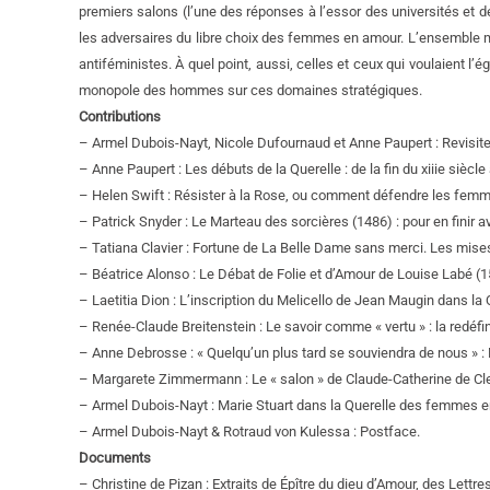
premiers salons (l’une des réponses à l’essor des universités et d
les adversaires du libre choix des femmes en amour. L’ensemble m
antiféministes. À quel point, aussi, celles et ceux qui voulaient l
monopole des hommes sur ces domaines stratégiques.
Contributions
– Armel Dubois-Nayt, Nicole Dufournaud et Anne Paupert : Revisiter
– Anne Paupert : Les débuts de la Querelle : de la fin du xiiie siècle
– Helen Swift : Résister à la Rose, ou comment défendre les fem
– Patrick Snyder : Le Marteau des sorcières (1486) : pour en finir 
– Tatiana Clavier : Fortune de La Belle Dame sans merci. Les mise
– Béatrice Alonso : Le Débat de Folie et d’Amour de Louise Labé (
– Laetitia Dion : L’inscription du Melicello de Jean Maugin dans la
– Renée-Claude Breitenstein : Le savoir comme « vertu » : la redéfi
– Anne Debrosse : « Quelqu’un plus tard se souviendra de nous » 
– Margarete Zimmermann : Le « salon » de Claude-Catherine de Cle
– Armel Dubois-Nayt : Marie Stuart dans la Querelle des femmes e
– Armel Dubois-Nayt & Rotraud von Kulessa : Postface.
Documents
– Christine de Pizan : Extraits de Épître du dieu d’Amour, des Let