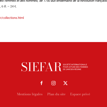
té des femmes et des hommes, de 1750 aux lendemains de la Révolution français
6 ill. – 24 €.
r/collections.html
Mentions légales
Plan du site
Espace privé