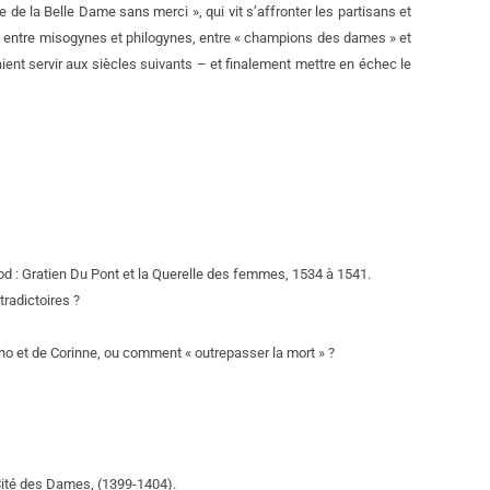
de la Belle Dame sans merci », qui vit s’affronter les partisans et
s entre misogynes et philogynes, entre « champions des dames » et
aient servir aux siècles suivants – et finalement mettre en échec le
d : Gratien Du Pont et la Querelle des femmes, 1534 à 1541.
tradictoires ?
o et de Corinne, ou comment « outrepasser la mort » ?
 Cité des Dames, (1399-1404).