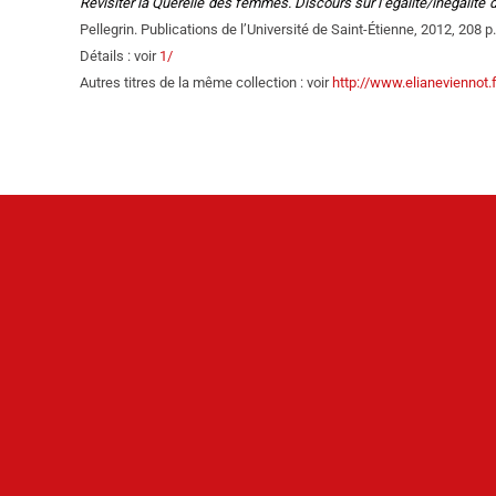
Revisiter la Querelle des femmes. Discours sur l’égalité/inégali
Pellegrin. Publications de l’Université de Saint-Étienne, 2012, 208 p., 
Détails : voir
1/
Autres titres de la même collection : voir
http://www.elianeviennot.f