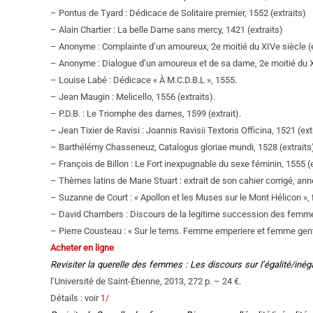
– Pontus de Tyard : Dédicace de Solitaire premier, 1552 (extraits)
– Alain Chartier : La belle Dame sans mercy, 1421 (extraits)
– Anonyme : Complainte d’un amoureux, 2e moitié du XIVe siècle (e
– Anonyme : Dialogue d’un amoureux et de sa dame, 2e moitié du XI
– Louise Labé : Dédicace « À M.C.D.B.L », 1555.
– Jean Maugin : Melicello, 1556 (extraits).
– P.D.B. : Le Triomphe des dames, 1599 (extrait).
– Jean Tixier de Ravisi : Joannis Ravisii Textoris Officina, 1521 (ext
– Barthélémy Chasseneuz, Catalogus gloriae mundi, 1528 (extraits
– François de Billon : Le Fort inexpugnable du sexe féminin, 1555 (e
– Thèmes latins de Marie Stuart : extrait de son cahier corrigé, ann
– Suzanne de Court : « Apollon et les Muses sur le Mont Hélicon », f
– David Chambers : Discours de la legitime succession des femmes
– Pierre Cousteau : « Sur le tems. Femme emperiere et femme gen
Acheter en ligne
Revisiter la querelle des femmes : Les discours sur l’égalité/i
l’Université de Saint-Étienne, 2013, 272 p. – 24 €.
Détails : voir
1/