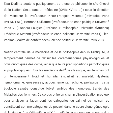
Elsa Dorlin a soutenu publiquement sa thèse de philosophie «Au Chevet
de la Nation. Sexe, race et médecine (XVIIe-XVIIIe s.)» sous la direction
de Monsieur le Professeur Pierre-François Moreau (Université Paris
IV/ENS-LSH), Bertrand Guillarme (Professeur Science politique Université
Paris VIII) Sandra Laugier (Professeur Philosophie Université d’Amiens)
Frédérique Matonti (Professeur Science politique Université Paris I) Eleni
Varikas (Maître de conférences Science politique Université Paris VIII).
Notion centrale de la médecine et de la philosophie depuis l’Antiquité, le
tempérament permet de définir les caractéristiques physiologiques et
physionomiques des corps, ainsi que leurs prédispositions pathologiques
et psychologiques. Pour les médecins de l’Âge classique, les femmes ont
un tempérament froid et humide, imparfait et maladif. Hystérie,
nymphomanie, grossesses, accouchements, ischurie, prolapsus : cette
étiologie sexuée constitue l’objet ambigu des nombreux traités des
Maladies des femmes. Ce corpus offre un champ d’investigation précieux
pour analyser la façon dont les catégories du sain et du malsain se
constituent comme catégories de pouvoir dans le cadre d’une généalogie
de la Nation. Aux XVIIe siècle et XVIIIe siècle, la conception du corps des