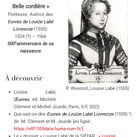
Belle cordière »
Poétesse. Autrice des
Euvres de Louïze Labé
Lionnoize
(1555).
1524 (?) – 1566
e
500
anniversaire de sa
naissance
À découvrir
P. Woeiriot, Louise Labé (1555)
Louise Labé,
Œuvres
, éd. Michèle
Clément et Michel Jourde, Paris, G-F, 2022.
Que sait-on des
Euvres de Louïze Labé Lionnoize
(1555) ?,
dir. M. Clément et M. Jourde [en ligne :
https://elll1555data.huma-num.fr/]
Le « dossier » Louise Labé de la SIÉFAR :
« Louise