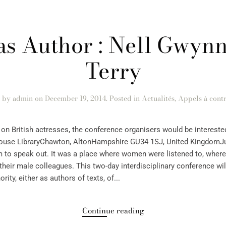
as Author : Nell Gwynn
Terry
n by
admin
on
December 19, 2014
. Posted in
Actualités
,
Appels à contr
 on British actresses, the conference organisers would be interested
ouse LibraryChawton, AltonHampshire GU34 1SJ, United KingdomJul
o speak out. It was a place where women were listened to, where
 their male colleagues. This two-day interdisciplinary conference wil
ity, either as authors of texts, of...
Continue reading