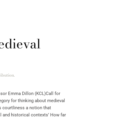
edieval
ibution
.
essor Emma Dillon (KCL)Call for
egory for thinking about medieval
s courtliness a notion that
l and historical contexts’ How far