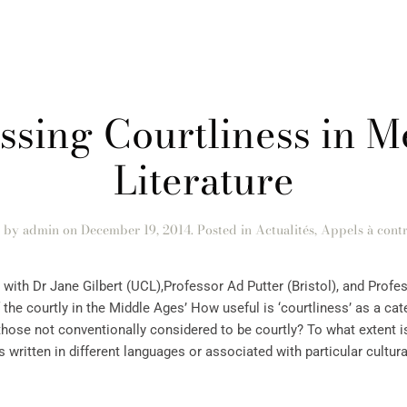
ssing Courtliness in M
Literature
n by
admin
on
December 19, 2014
. Posted in
Actualités
,
Appels à contr
 with Dr Jane Gilbert (UCL),Professor Ad Putter (Bristol), and Prof
the courtly in the Middle Ages’ How useful is ‘courtliness’ as a cat
g those not conventionally considered to be courtly? To what extent i
written in different languages or associated with particular cultura