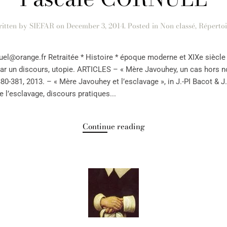
itten by
SIEFAR
on
December 3, 2014
. Posted in
Non classé
,
Répertoi
l@orange.fr Retraitée * Histoire * époque moderne et XIXe siècle M
par un discours, utopie. ARTICLES – « Mère Javouhey, un cas hors n
380-381, 2013. – « Mère Javouhey et l’esclavage », in J.-PI Bacot & J
l’esclavage, discours pratiques...
Continue reading