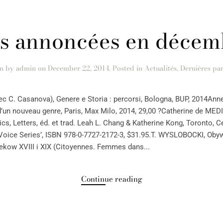
ns annoncées en décem
en by
admin
on
December 22, 2014
. Posted in
Actualités
,
Dernières par
C. Casanova), Genere e Storia : percorsi, Bologna, BUP, 2014Ann
un nouveau genre, Paris, Max Milo, 2014, 29,00 ?Catherine de MEDIC
s, Letters, éd. et trad. Leah L. Chang & Katherine Kong, Toronto, C
Voice Series’, ISBN 978-0-7727-2172-3, $31.95.T. WYSLOBOCKI, Obywa
ekow XVIII i XIX (Citoyennes. Femmes dans...
Continue reading