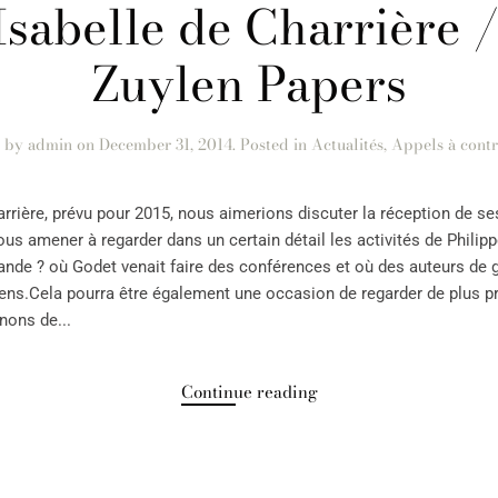
Isabelle de Charrière /
Zuylen Papers
n by
admin
on
December 31, 2014
. Posted in
Actualités
,
Appels à contr
rrière, prévu pour 2015, nous aimerions discuter la réception de ses 
ous amener à regarder dans un certain détail les activités de Philip
llande ? où Godet venait faire des conférences et où des auteurs d
riens.Cela pourra être également une occasion de regarder de plus p
nons de...
Continue reading