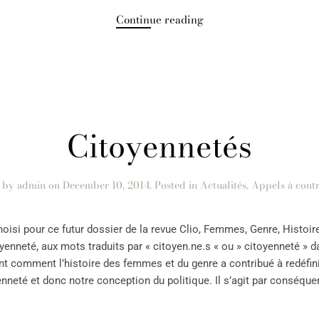
Continue reading
Citoyennetés
n by
admin
on
December 10, 2014
. Posted in
Actualités
,
Appels à contr
hoisi pour ce futur dossier de la revue Clio, Femmes, Genre, Histoire i
enneté, aux mots traduits par « citoyen.ne.s « ou » citoyenneté » da
nt comment l’histoire des femmes et du genre a contribué à redéfini
nneté et donc notre conception du politique. Il s’agit par conséquen