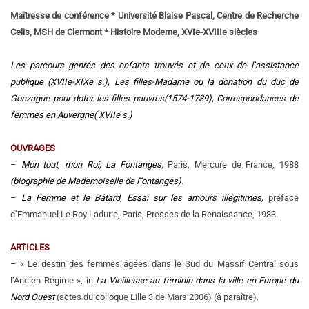
Maîtresse de conférence * Université Blaise Pascal, Centre de Recherche
Celis, MSH de Clermont * Histoire Moderne, XVIe-XVIIIe siècles
Les parcours genrés des enfants trouvés et de ceux de l’assistance
publique (XVIIe-XIXe s.), Les filles-Madame ou la donation du duc de
Gonzague pour doter les filles pauvres(1574-1789), Correspondances de
femmes en Auvergne( XVIIe s.)
OUVRAGES
–
Mon tout, mon Roi, La Fontanges
, Paris, Mercure de France, 1988
(biographie de Mademoiselle de Fontanges)
.
–
La Femme et le Bâtard, Essai sur les amours illégitimes,
préface
d’Emmanuel Le Roy Ladurie, Paris, Presses de la Renaissance, 1983.
ARTICLES
– « Le destin des femmes âgées dans le Sud du Massif Central sous
l’Ancien Régime », in
La Vieillesse au féminin dans la ville en Europe du
Nord Ouest
(actes du colloque Lille 3 de Mars 2006) (à paraître).