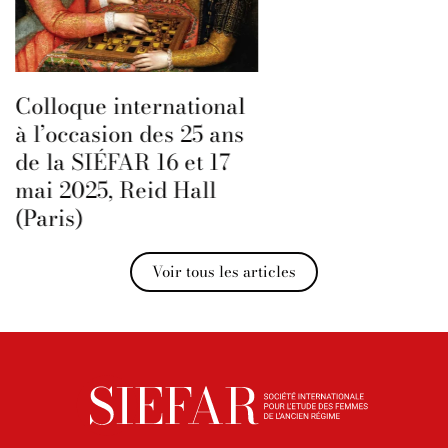
Colloque international
à l’occasion des 25 ans
de la SIÉFAR 16 et 17
mai 2025, Reid Hall
(Paris)
Voir tous les articles