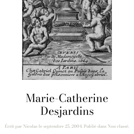
Marie-Catherine
Desjardins
Écrit par
Nicolas
le
septembre 25, 2004
. Publié dans Non classé.