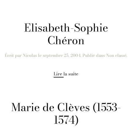
Elisabeth-Sophie
Chéron
Écrit par
Nicolas
le
septembre 25, 2004
. Publié dans Non classé.
Lire la suite
Marie de Clèves (1553-
1574)