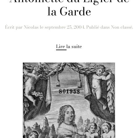
la Garde
Écrit par
Nicolas
le
septembre 25, 2004
. Publié dans Non classé.
Lire la suite