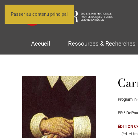
Passer au contenu principal
Accueil
Ressources & Recherches
Car
Program in 
PR * DePauw
ÉDITION C
– (éd. et tr