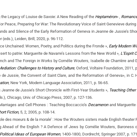
 the Legacy of Louise de Savoie: A New Reading of the
Heptaméron
« ,
Romance
 for Peace, Preparing for War: The Revolutionary Voice of Saint Genevieve during
nds and Silence of the Early Reformation of Geneva in Jeanne de Jussie’s Shor
 (eds.), Leiden, Brill, 2020, p. 96-112.
ce Unchained: Women, Poetry, and Politics during the Fronde »,
Early Modern Wo
sert to patrie: Marguerite de Navarre’s Lessons from the New World »,
L’Esprit 
nch and The Foreign in Works by Cornélie Wouters, Isabelle de Charrière and Ge
 Mediation: Challenges to History and Culture
, Oxford, Voltaire Foundation, 2011, p
de Jussie, the Convent of Saint Clare, and the Reformation of Geneva», in C. H.
ation
, New York, Modern Language Association, 2011, p. 56-65.
 Jeanne de Jussie’s Short Chronicle with First-Year Students »,
Teaching Other 
eds.), Chicago, Univ. of Chicago Press, 2007, p. 127-136.
 Marriages and Cell Phones : Teaching Boccaccio’s
Decameron
and Marguerite
ort Fiction,
5, 2, 2005, p. 108-14.
ole des moeurs & de la morale’ : How the Wouters sisters made English theater 
 Ahead of the English ? A Defence of Jews by Cornélie Wouters, Baroness of 
: Political Ideas of European Women
, 1400-1800, Dordrecht, Springer 2007, p. 171