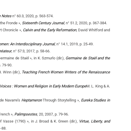
 Notes
n° 60.3, 2020, p. 563-574.
 the Fronde »,
Sixteenth Century Journal
, n° 51.2, 2020, p. 367-384.
t Chronicle »,
Calvin and the Early Reformation
, David Whitford and
men: An Interdisciplinary Journal
, n° 14.1, 2019, p. 25-49.
Créateur
, n° 57:3, 2017, p. 58-66.
rmaine de Staël », in K. Szmurlo (dir.),
Germaine de Staël and the
. 79-90.
 Winn (dir.),
Teaching French Women Writers of the Renaissance
Voices : Women and Religion in Early Modern Europe
M. L. King & A.
 de Navarre’s
Heptameron
Through Storytelling »,
Eureka Studies in
French »,
Palimpsestes
, 20, 2007, p. 79-96.
Vasse (1790) », in J. Broad & K. Green (dir.),
Virtue, Liberty, and
-88.