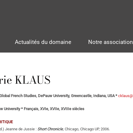
Actualités du domaine
Notre associatio
rie KLAUS
Global French Studies, DePauw University, Greencastle, Indiana, USA *
cklaus@
 University * Français, XVIe, XVIIe, XVIIIe siècles
RITIQUE
ad.) Jeanne de Jussie :
Short Chronicle
, Chicago, Chicago UP, 2006.