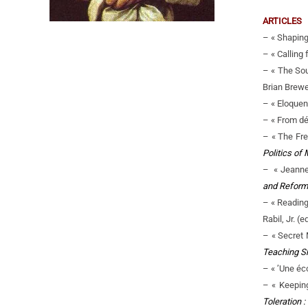
ARTICLES
– « Shaping
– « Calling
– « The Sou
Brian Brewer
– « Eloquen
– « From dé
– « The Fre
Politics of
– « Jeanne 
and Reform
– « Reading
Rabil, Jr. (
– « Secret
Teaching Sh
– « ’Une éc
– « Keeping
Toleration 