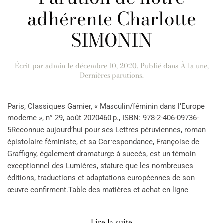
adhérente Charlotte
SIMONIN
Écrit par
admin
le
décembre 10, 2020
. Publié dans
À la une
,
Dernières parutions
.
Paris, Classiques Garnier, « Masculin/féminin dans l’Europe
moderne », n° 29, août 2020460 p., ISBN: 978-2-406-09736-
5Reconnue aujourd’hui pour ses Lettres péruviennes, roman
épistolaire féministe, et sa Correspondance, Françoise de
Graffigny, également dramaturge à succès, est un témoin
exceptionnel des Lumières, stature que les nombreuses
éditions, traductions et adaptations européennes de son
œuvre confirment.Table des matières et achat en ligne
Lire la suite