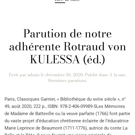
Parution de notre
adhérente Rotraud von
KULESSA (éd.)
Écrit par
admin
le
décembre 10, 2020
. Publié dans
À la une
,
Dernières parutions
.
Paris, Classiques Garnier, « Bibliothèque du xviiie siècle », n°
49, août 2020, 222 p., ISBN: 978-2-406-09989-5Les Mémoires
de Madame de Batteville ou la veuve parfaite (1766) font partie
du vaste projet d’éducation chrétienne éclairée de l’éducatrice
Marie Leprince de Beaumont (1711-1776), autrice du conte La