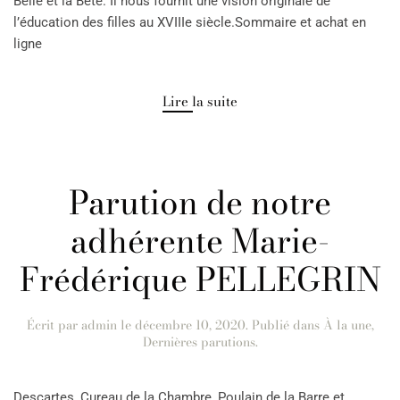
Belle et la Bête. Il nous fournit une vision originale de
l’éducation des filles au XVIIIe siècle.Sommaire et achat en
ligne
Lire la suite
Parution de notre
adhérente Marie-
Frédérique PELLEGRIN
Écrit par
admin
le
décembre 10, 2020
. Publié dans
À la une
,
Dernières parutions
.
Descartes, Cureau de la Chambre, Poulain de la Barre et