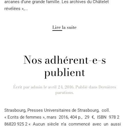
arcanes d’une grande famille. Les archives du Châtelet
révélées »,...
Lire la suite
Nos adhérent-e-s
publient
Écrit par
admin
le
avril 24, 2016
. Publié dans
Dernières
parutions
.
Strasbourg, Presses Universitaires de Strasbourg, coll.
« Ecrits de femmes », mars 2016, 404 p., 29 €, ISBN 978 2
86820 925 2 « Aucun siècle n’a commencé avec un aussi