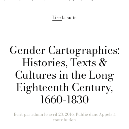
Lire la suite
Gender Cartographies:
Histories, Texts &
Cultures in the Long
Eighteenth Century,
1660-1830
Écrit par
admin
le
avril 23, 2016
. Publié dans
Appels à
contribution
.