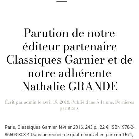
Parution de notre
éditeur partenaire
Classiques Garnier et de
notre adhérente
Nathalie GRANDE
Écrit par
admin
le
avril 19, 2016
. Publié dans
À la une
,
Dernières
parutions
.
Paris, Classiques Garnier, février 2016, 243 p., 22 €, ISBN 978-2-
86503-303-4 Dans ce recueil de quatre nouvelles paru en 1671,