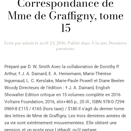
Correspondance de
Mme de Graffigny, tome
15
Écrit par
admin
le
avril 24, 2016
. Publié dans
À la une
,
Dernières
parutions
.
Préparé par D. W. Smith Avec la collaboration de Dorothy P.
Arthur, † J. A. Dainard, E. A. Heinemann, Marie-Thérèse
Inguenaud, L. C. Kerslake, Marie-Paule Powell et Diane Beelen
Woody Directeurs de l’édition : † J. A. Dainard, English
Showalter Edition critique en 15 volumes complète en 2016
Voltaire Foundation, 2016, xliii+465 p., 20 ill., ISBN 978-0-7294-
0969-8 £115 / €165 (hors taxe) / $180 Il s’agit du dernier tome
des lettres de Mme de Graffigny. Les trois dernières années de
sa vie sont extrêmement mouvementées. Elle obtient une
pension, et un poste pour Liébault, qu’il partage...