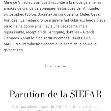
Mme de Villedieu s’amuse à raconter à la mode galante les
amours de grands personnages historiques de l’Antiquité,
philosophes (Solon, Socrate) ou conquérants (Jules César,
Pompée). La métamorphose qu’elle fait subir aux héros grecs
ou romains donne ainsi lieu à une décapante, mais
réjouissante, réception de l’Antiquité, dont les « Grands
Hommes » sont loin de sortir indemnes ! TABLE DES
MATIERES Introduction générale Le genre de la nouvelle
galante Les...
Lire la suite
Parution de la SIEFAR
Écrit par
admin
le
avril 16, 2016
. Publié dans
À la une
,