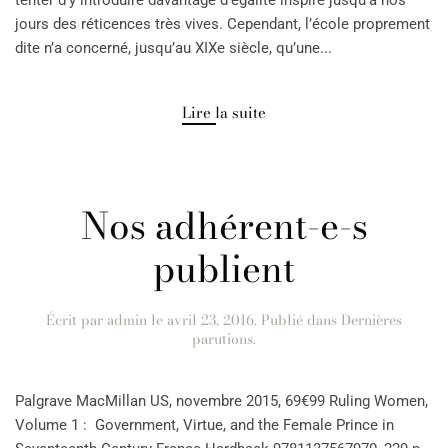
tenter d’y introduire davantage d’égalité inspire jusqu’à nos
jours des réticences très vives. Cependant, l’école proprement
dite n’a concerné, jusqu’au XIXe siècle, qu’une...
Lire la suite
Nos adhérent-e-s
publient
Écrit par
admin
le
avril 23, 2016
. Publié dans
Dernières
parutions
.
Palgrave MacMillan US, novembre 2015, 69€99 Ruling Women,
Volume 1 : Government, Virtue, and the Female Prince in