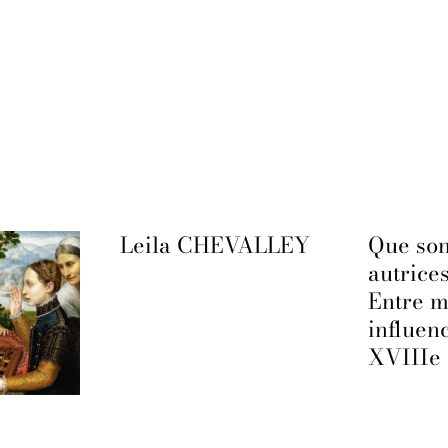
Leila CHEVALLEY
Que son
autrice
Entre m
influen
XVIIIe 