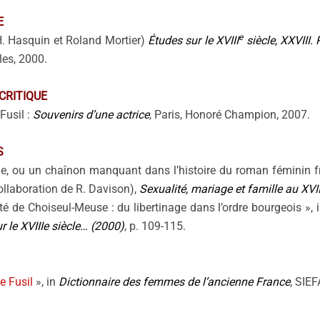
E
e
H. Hasquin et Roland Mortier)
Études sur le XVIII
siècle, XXVIII.
les, 2000.
CRITIQUE
Fusil :
Souvenirs d’une actrice
, Paris, Honoré Champion, 2007.
S
ine, ou un chaînon manquant dans l’histoire du roman féminin fr
ollaboration de R. Davison),
Sexualité, mariage et famille au XVII
ité de Choiseul-Meuse : du libertinage dans l’ordre bourgeois », i
r le XVIIIe siècle…
(2000)
, p. 109-115.
e Fusil
», in
Dictionnaire des femmes de l’ancienne France
, SIEF