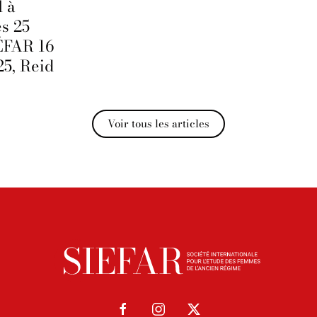
l à
es 25
IÉFAR 16
25, Reid
Voir tous les articles