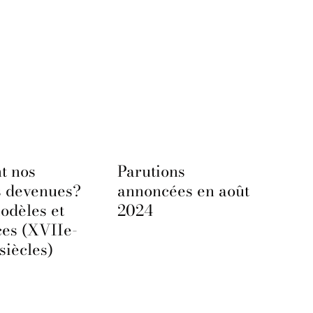
t nos
Parutions
s devenues?
annoncées en août
odèles et
2024
ces (XVIIe-
siècles)