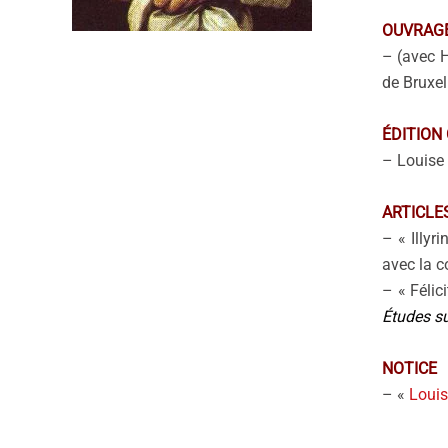
OUVRAG
– (avec 
de Bruxel
ÉDITION 
– Louise 
ARTICLE
– « Illyr
avec la c
– « Félic
Études su
NOTICE
– «
Louis