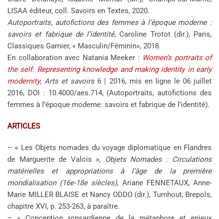
LISAA éditeur, coll. Savoirs en Textes, 2020.
Autoportraits, autofictions des femmes à l’époque moderne :
savoirs et fabrique de l’identité
, Caroline Trotot (dir.), Paris,
Classiques Garnier, « Masculin/Féminin», 2018.
En collaboration avec Natania Meeker :
Women’s portraits of
the self. Representing knowledge and making identity in early
modernity
,
Arts et savoirs
6 | 2016, mis en ligne le 06 juillet
2016, DOI : 10.4000/aes.714, (Autoportraits, autofictions des
femmes à l’époque moderne: savoirs et fabrique de l’identité).
ARTICLES
– « Les Objets nomades du voyage diplomatique en Flandres
de Marguerite de Valois »,
Objets Nomades : Circulations
matérielles et appropriations à l’âge de la première
mondialisation (16e-18e siècles)
, Ariane FENNETAUX, Anne-
Marie MILLER BLAISE et Nancy ODDO (dir.), Turnhout, Brepols,
chapitre XVI, p. 253-263, à paraître.
– « Conception ronsardienne de la métaphore et enjeux