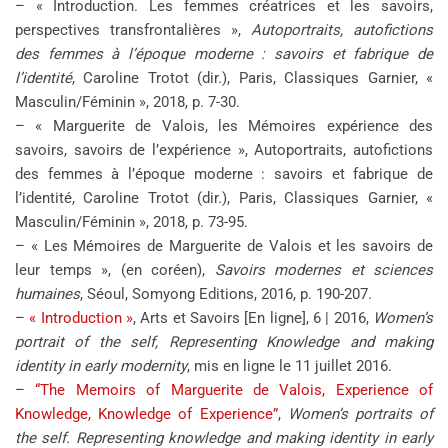
– « Introduction. Les femmes créatrices et les savoirs,
perspectives transfrontalières »,
Autoportraits, autofictions
des femmes à l’époque moderne : savoirs et fabrique de
l’identité
, Caroline Trotot (dir.), Paris, Classiques Garnier, «
Masculin/Féminin », 2018, p. 7-30.
– « Marguerite de Valois, les Mémoires expérience des
savoirs, savoirs de l’expérience », Autoportraits, autofictions
des femmes à l’époque moderne : savoirs et fabrique de
l’identité, Caroline Trotot (dir.), Paris, Classiques Garnier, «
Masculin/Féminin », 2018, p. 73-95.
– « Les Mémoires de Marguerite de Valois et les savoirs de
leur temps », (en coréen),
Savoirs modernes et sciences
humaines
, Séoul, Somyong Editions, 2016, p. 190-207.
–
« Introduction »
, Arts et Savoirs [En ligne], 6 | 2016,
Women’s
portrait of the self, Representing Knowledge and making
identity in early modernity
, mis en ligne le 11 juillet 2016.
–
“The Memoirs of Marguerite de Valois, Experience of
Knowledge, Knowledge of Experience”
,
Women’s portraits of
the self. Representing knowledge and making identity in early