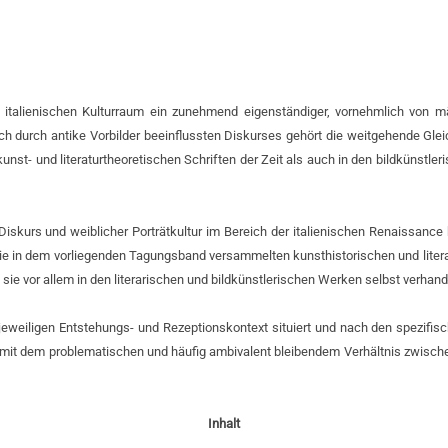
italienischen Kulturraum ein zunehmend eigenständiger, vornehmlich von mä
h durch antike Vorbilder beeinflussten Diskurses gehört die weitgehende Gleic
st- und literaturtheoretischen Schriften der Zeit als auch in den bildkünstler
kurs und weiblicher Porträtkultur im Bereich der italienischen Renaissance b
ie in dem vorliegenden Tagungsband versammelten kunsthistorischen und literat
ie vor allem in den literarischen und bildkünstlerischen Werken selbst verhande
em jeweiligen Entstehungs- und Rezeptionskontext situiert und nach den spezi
mit dem problematischen und häufig ambivalent bleibendem Verhältnis zwischen 
Inhalt