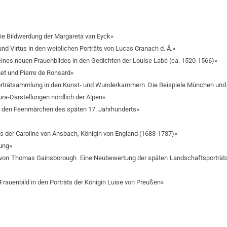
ie Bildwerdung der Margareta van Eyck»
und Virtus in den weiblichen Porträts von Lucas Cranach d. Ä.»
f eines neuen Frauenbildes in den Gedichten der Louise Labé (ca. 1520-1566)»
uet und Pierre de Ronsard»
Porträtsammlung in den Kunst- und Wunderkammern ­ Die Beispiele München und
ura-Darstellungen nördlich der Alpen»
 in den Feenmärchen des späten 17. Jahrhunderts»
nis der Caroline von Ansbach, Königin von England (1683-1737)»
rung»
g von Thomas Gainsborough ­ Eine Neubewertung der späten Landschaftsporträts
rauenbild in den Porträts der Königin Luise von Preußen»