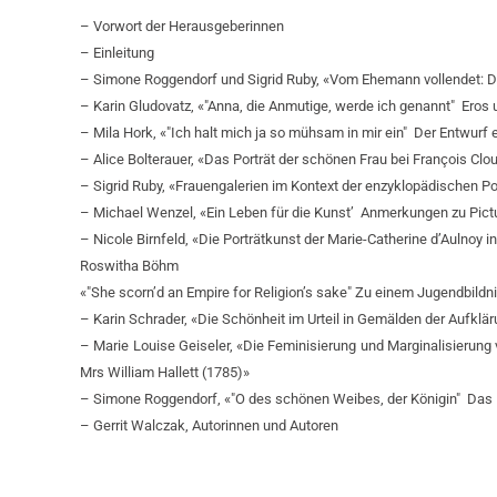
– Vorwort der Herausgeberinnen
– Einleitung
– Simone Roggendorf und Sigrid Ruby, «Vom Ehemann vollendet: D
– Karin Gludovatz, «"Anna, die Anmutige, werde ich genannt" ­ Eros 
– Mila Hork, «"Ich halt mich ja so mühsam in mir ein" ­ Der Entwur
– Alice Bolterauer, «Das Porträt der schönen Frau bei François Clo
– Sigrid Ruby, «Frauengalerien im Kontext der enzyklopädischen 
– Michael Wenzel, «Ein Leben für die Kunst’ ­ Anmerkungen zu Pict
– Nicole Birnfeld, «Die Porträtkunst der Marie-Catherine d’Aulnoy
Roswitha Böhm
«"She scorn’d an Empire for Religion’s sake"­ Zu einem Jugendbild
– Karin Schrader, «Die Schönheit im Urteil in Gemälden der Aufklä
– Marie Louise Geiseler, «Die Feminisierung und Marginalisierun
Mrs William Hallett (1785)»
– Simone Roggendorf, «"O des schönen Weibes, der Königin" ­ Das F
– Gerrit Walczak, Autorinnen und Autoren