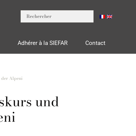
n
Adhérer à la SIEFAR
Contact
h der Alpeni
iskurs und
eni