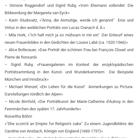
– Simone Roggendorf und Sigrid Ruby, «Vom Ehemann vollendet: Die
Bildwerdung der Margareta van Eyck»
– Karin Gludovatz, «"Anna, die Anmutige, werde ich genannt" ­ Eros und
Virtus in den weiblichen Porträts von Lucas Cranach d. Ä.»
– Mila Hork, «"Ich halt mich ja so mühsam in mir ein" ­ Der Entwurf eines
neuen Frauenbildes in den Gedichten der Louise Labé (ca. 1520-1566)»
– Alice Bolterauer, «Das Porträt der schönen Frau bei François Clouet und
Pierre de Ronsard»
– Sigrid Ruby, «Frauengalerien im Kontext der enzyklopädischen
Porträtsammlung in den Kunst- und Wunderkammern ­ Die Beispiele
München und Innsbruck»
– Michael Wenzel, «Ein Leben für die Kunst’ ­ Anmerkungen zu Pictura-
Darstellungen nördlich der Alpen»
– Nicole Birnfeld, «Die Porträtkunst der Marie-Catherine d’Aulnoy in den
Feenmärchen des späten 17. Jahrhunderts»
Roswitha Böhm
«"She scorn’d an Empire for Religion’s sake"­ Zu einem Jugendbildnis der
Caroline von Ansbach, Königin von England (1683-1737)»