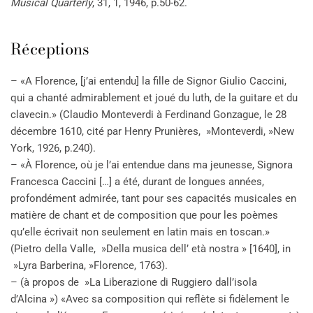
Musical Quarterly
, 31, 1, 1946, p.50-62.
Réceptions
– «A Florence, [j’ai entendu] la fille de Signor Giulio Caccini,
qui a chanté admirablement et joué du luth, de la guitare et du
clavecin.» (Claudio Monteverdi à Ferdinand Gonzague, le 28
décembre 1610, cité par Henry Prunières, »Monteverdi, »New
York, 1926, p.240).
– «À Florence, où je l’ai entendue dans ma jeunesse, Signora
Francesca Caccini […] a été, durant de longues années,
profondément admirée, tant pour ses capacités musicales en
matière de chant et de composition que pour les poèmes
qu’elle écrivait non seulement en latin mais en toscan.»
(Pietro della Valle, »Della musica dell’ età nostra » [1640], in
»Lyra Barberina, »Florence, 1763).
– (à propos de »La Liberazione di Ruggiero dall’isola
d’Alcina ») «Avec sa composition qui reflète si fidèlement le