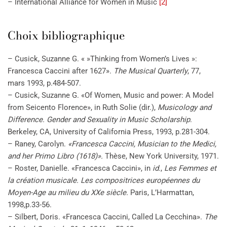
– International Alliance for Women in Music
[2]
Choix bibliographique
– Cusick, Suzanne G. « »Thinking from Women’s Lives »:
Francesca Caccini after 1627».
The Musical Quarterly
, 77,
mars 1993, p.484-507.
– Cusick, Suzanne G. «Of Women, Music and power: A Model
from Seicento Florence», in Ruth Solie (dir.),
Musicology and
Difference. Gender and Sexuality in Music Scholarship
.
Berkeley, CA, University of California Press, 1993, p.281-304.
– Raney, Carolyn.
«Francesca Caccini, Musician to the Medici,
and her Primo Libro (1618)».
Thèse, New York University, 1971.
– Roster, Danielle. «Francesca Caccini», in
id
.,
Les Femmes et
la création musicale. Les compositrices européennes du
Moyen-Age au milieu du XXe siècle.
Paris, L’Harmattan,
1998
,
p.33-56.
– Silbert, Doris. «Francesca Caccini, Called La Cecchina».
The