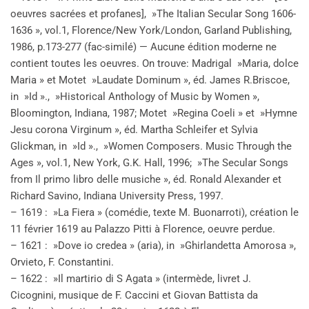
oeuvres sacrées et profanes], »The Italian Secular Song 1606-
1636 », vol.1, Florence/New York/London, Garland Publishing,
1986, p.173-277 (fac-similé) — Aucune édition moderne ne
contient toutes les oeuvres. On trouve: Madrigal »Maria, dolce
Maria » et Motet »Laudate Dominum », éd. James R.Briscoe,
in »Id »., »Historical Anthology of Music by Women »,
Bloomington, Indiana, 1987; Motet »Regina Coeli » et »Hymne
Jesu corona Virginum », éd. Martha Schleifer et Sylvia
Glickman, in »Id »., »Women Composers. Music Through the
Ages », vol.1, New York, G.K. Hall, 1996; »The Secular Songs
from Il primo libro delle musiche », éd. Ronald Alexander et
Richard Savino, Indiana University Press, 1997.
– 1619 : »La Fiera » (comédie, texte M. Buonarroti), création le
11 février 1619 au Palazzo Pitti à Florence, oeuvre perdue.
– 1621 : »Dove io credea » (aria), in »Ghirlandetta Amorosa »,
Orvieto, F. Constantini.
– 1622 : »Il martirio di S Agata » (intermède, livret J.
Cicognini, musique de F. Caccini et Giovan Battista da