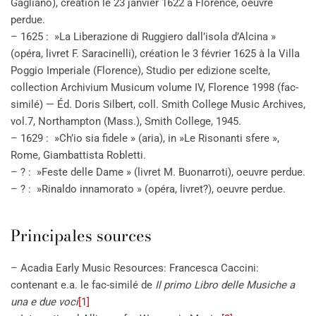
Gagliano), création le 23 janvier 1622 à Florence, oeuvre
perdue.
– 1625 : »La Liberazione di Ruggiero dall’isola d’Alcina »
(opéra, livret F. Saracinelli), création le 3 février 1625 à la Villa
Poggio Imperiale (Florence), Studio per edizione scelte,
collection Archivium Musicum volume IV, Florence 1998 (fac-
similé) — Éd. Doris Silbert, coll. Smith College Music Archives,
vol.7, Northampton (Mass.), Smith College, 1945.
– 1629 : »Ch’io sia fidele » (aria), in »Le Risonanti sfere »,
Rome, Giambattista Robletti.
– ? : »Feste delle Dame » (livret M. Buonarroti), oeuvre perdue.
– ? : »Rinaldo innamorato » (opéra, livret?), oeuvre perdue.
Principales sources
– Acadia Early Music Resources: Francesca Caccini:
contenant e.a. le fac-similé de
Il primo Libro delle Musiche a
una e due voci
[1]