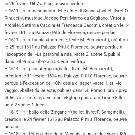
le 26 février 1607 à Pise, oeuvre perdue.
– 1611 : »La mascherata delle ninfe di Senna »(ballet, livret O.
Rinuccini, musique Jacopo Peri, Marco da Gagliano, Vittoria
Archilei, Settimia Caccini et Francesca Caccini), création le 14
février 1611 au Palazzo Pitti de Florence, oeuvre perdue.
– 1611 : »La Tancia »(comédie, texte M. Buonarroti), création
le 25 mai 1611 au Palazzo Pitti à Florence, oeuvre perdue à
l’exception de »La pastorella mia, »acte 2, scène 5, publié
dans »Il Primo Libro » p.58, voir »infra ».
– 1614 : »Il passatempo »(ballet, livret M. Buonarroti),
création le 11 février 1614 au Palazzo Pitti à Florence, oeuvre
perdue à l’exception de »Chi desia di saper, »acte 1, et »Io
veggio, »ballet du 3e acte, publiés dans »Il Primo Libro » p.90
et 56, voir »infra », ainsi que »Egloga pastorale Tirsi e Filli »,
acte 2 scène 1, inédit.
– 1615 : »Il ballo delle Zingane »'(ballet, livret F. Saracinelli),
création le 24 février 1615 au Palazzo Pitti à Florence, oeuvre
perdue.
– 1618 : »Il Primo Libro delle Musiche a una e due voci » [36