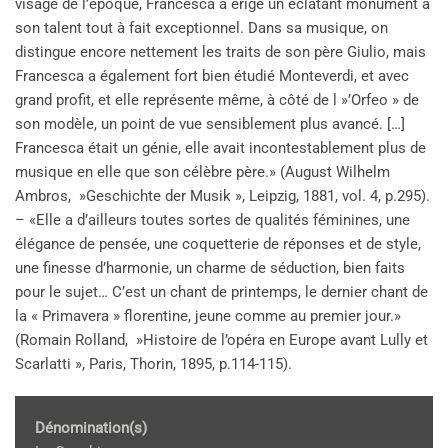
visage de l’époque, Francesca a érigé un éclatant monument à
son talent tout à fait exceptionnel. Dans sa musique, on
distingue encore nettement les traits de son père Giulio, mais
Francesca a également fort bien étudié Monteverdi, et avec
grand profit, et elle représente même, à côté de l »’Orfeo » de
son modèle, un point de vue sensiblement plus avancé. […]
Francesca était un génie, elle avait incontestablement plus de
musique en elle que son célèbre père.» (August Wilhelm
Ambros, »Geschichte der Musik », Leipzig, 1881, vol. 4, p.295).
– «Elle a d’ailleurs toutes sortes de qualités féminines, une
élégance de pensée, une coquetterie de réponses et de style,
une finesse d’harmonie, un charme de séduction, bien faits
pour le sujet… C’est un chant de printemps, le dernier chant de
la « Primavera » florentine, jeune comme au premier jour.»
(Romain Rolland, »Histoire de l’opéra en Europe avant Lully et
Scarlatti », Paris, Thorin, 1895, p.114-115).
Dénomination(s)