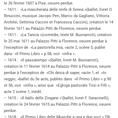
le 26 février 1607 à Pise, oeuvre perdue.
– 1611 : »La mascherata delle ninfe di Senna »(ballet, livret O.
Rinuccini, musique Jacopo Peri, Marco da Gagliano, Vittoria
Archilei, Settimia Caccini et Francesca Caccini), création le 14
février 1611 au Palazzo Pitti de Florence, oeuvre perdue.
– 1611 : »La Tancia »(comédie, texte M. Buonarroti), création
le 25 mai 1611 au Palazzo Pitti à Florence, oeuvre perdue à
l’exception de »La pastorella mia, »acte 2, scène 5, publié
dans »Il Primo Libro » p.58, voir »infra ».
– 1614 : »Il passatempo »(ballet, livret M. Buonarroti),
création le 11 février 1614 au Palazzo Pitti à Florence, oeuvre
perdue à l’exception de »Chi desia di saper, »acte 1, et »Io
veggio, »ballet du 3e acte, publiés dans »Il Primo Libro » p.90
et 56, voir »infra », ainsi que »Egloga pastorale Tirsi e Filli »,
acte 2 scène 1, inédit.
– 1615 : »Il ballo delle Zingane »'(ballet, livret F. Saracinelli),
création le 24 février 1615 au Palazzo Pitti à Florence, oeuvre
perdue.
– 1618 : »Il Primo Libro delle Musiche a una e due voci » [36