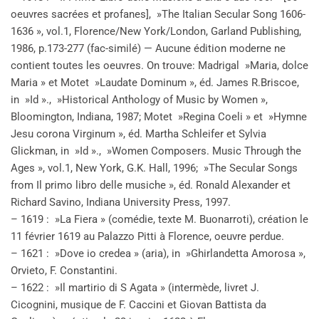
oeuvres sacrées et profanes], »The Italian Secular Song 1606-
1636 », vol.1, Florence/New York/London, Garland Publishing,
1986, p.173-277 (fac-similé) — Aucune édition moderne ne
contient toutes les oeuvres. On trouve: Madrigal »Maria, dolce
Maria » et Motet »Laudate Dominum », éd. James R.Briscoe,
in »Id »., »Historical Anthology of Music by Women »,
Bloomington, Indiana, 1987; Motet »Regina Coeli » et »Hymne
Jesu corona Virginum », éd. Martha Schleifer et Sylvia
Glickman, in »Id »., »Women Composers. Music Through the
Ages », vol.1, New York, G.K. Hall, 1996; »The Secular Songs
from Il primo libro delle musiche », éd. Ronald Alexander et
Richard Savino, Indiana University Press, 1997.
– 1619 : »La Fiera » (comédie, texte M. Buonarroti), création le
11 février 1619 au Palazzo Pitti à Florence, oeuvre perdue.
– 1621 : »Dove io credea » (aria), in »Ghirlandetta Amorosa »,
Orvieto, F. Constantini.
– 1622 : »Il martirio di S Agata » (intermède, livret J.
Cicognini, musique de F. Caccini et Giovan Battista da