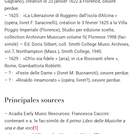
Gagliano), création le 23 janvier 1622 à Florence, oeuvre
perdue.
– 1625 : »La Liberazione di Ruggiero dall’isola d’Alcina »
(opéra, livret F. Saracinelli), création le 3 février 1625 à la Villa
Poggio Imperiale (Florence), Studio per edizione scelte,
collection Archivium Musicum volume IV, Florence 1998 (fac-
similé) — Éd. Doris Silbert, coll. Smith College Music Archives,
vol.7, Northampton (Mass.), Smith College, 1945.
– 1629 : »Ch’io sia fidele » (aria), in »Le Risonanti sfere »,
Rome, Giambattista Robletti.
– ? : »Feste delle Dame » (livret M. Buonarroti), oeuvre perdue.
– ? : »Rinaldo innamorato » (opéra, livret?), oeuvre perdue.
Principales sources
– Acadia Early Music Resources: Francesca Caccini:
contenant e.a. le fac-similé de
Il primo Libro delle Musiche a
una e due voci
[1]