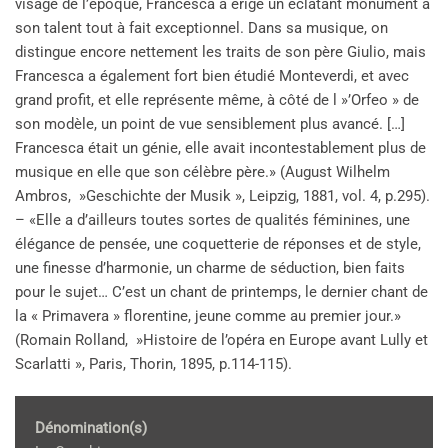
visage de l’époque, Francesca a érigé un éclatant monument à
son talent tout à fait exceptionnel. Dans sa musique, on
distingue encore nettement les traits de son père Giulio, mais
Francesca a également fort bien étudié Monteverdi, et avec
grand profit, et elle représente même, à côté de l »’Orfeo » de
son modèle, un point de vue sensiblement plus avancé. […]
Francesca était un génie, elle avait incontestablement plus de
musique en elle que son célèbre père.» (August Wilhelm
Ambros, »Geschichte der Musik », Leipzig, 1881, vol. 4, p.295).
– «Elle a d’ailleurs toutes sortes de qualités féminines, une
élégance de pensée, une coquetterie de réponses et de style,
une finesse d’harmonie, un charme de séduction, bien faits
pour le sujet… C’est un chant de printemps, le dernier chant de
la « Primavera » florentine, jeune comme au premier jour.»
(Romain Rolland, »Histoire de l’opéra en Europe avant Lully et
Scarlatti », Paris, Thorin, 1895, p.114-115).
Dénomination(s)