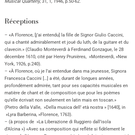
Musical Quarterly
, 31, 1, 1946, p.50-62.
Réceptions
– «A Florence, [j’ai entendu] la fille de Signor Giulio Caccini,
qui a chanté admirablement et joué du luth, de la guitare et du
clavecin.» (Claudio Monteverdi à Ferdinand Gonzague, le 28
décembre 1610, cité par Henry Prunières, »Monteverdi, »New
York, 1926, p.240).
– «À Florence, où je l’ai entendue dans ma jeunesse, Signora
Francesca Caccini […] a été, durant de longues années,
profondément admirée, tant pour ses capacités musicales en
matière de chant et de composition que pour les poèmes
qu’elle écrivait non seulement en latin mais en toscan.»
(Pietro della Valle, »Della musica dell’ età nostra » [1640], in
»Lyra Barberina, »Florence, 1763).
– (à propos de »La Liberazione di Ruggiero dall’isola
d’Alcina ») «Avec sa composition qui reflète si fidèlement le