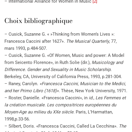
– International Alliance for Women in Music
[2]
Choix bibliographique
– Cusick, Suzanne G. « »Thinking from Women’s Lives »:
Francesca Caccini after 1627».
The Musical Quarterly
, 77,
mars 1993, p.484-507.
– Cusick, Suzanne G. «Of Women, Music and power: A Model
from Seicento Florence», in Ruth Solie (dir.),
Musicology and
Difference. Gender and Sexuality in Music Scholarship
.
Berkeley, CA, University of California Press, 1993, p.281-304.
– Raney, Carolyn.
«Francesca Caccini, Musician to the Medici,
and her Primo Libro (1618)».
Thèse, New York University, 1971.
– Roster, Danielle. «Francesca Caccini», in
id
.,
Les Femmes et
la création musicale. Les compositrices européennes du
Moyen-Age au milieu du XXe siècle.
Paris, L’Harmattan,
1998
,
p.33-56.
– Silbert, Doris. «Francesca Caccini, Called La Cecchina».
The