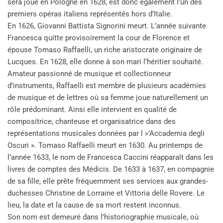
sera joué en Pologne en 1628, est donc également l’un des
premiers opéras italiens représentés hors d’Italie.
En 1626, Giovanni Battista Signorini meurt. L’année suivante
Francesca quitte provisoirement la cour de Florence et
épouse Tomaso Raffaelli, un riche aristocrate originaire de
Lucques. En 1628, elle donne à son mari l’héritier souhaité.
Amateur passionné de musique et collectionneur
d’instruments, Raffaelli est membre de plusieurs académies
de musique et de lettres où sa femme joue naturellement un
rôle prédominant. Ainsi elle intervient en qualité de
compositrice, chanteuse et organisatrice dans des
représentations musicales données par l »’Accademia degli
Oscuri ». Tomaso Raffaelli meurt en 1630. Au printemps de
l’année 1633, le nom de Francesca Caccini réapparaît dans les
livres de comptes des Médicis. De 1633 à 1637, en compagnie
de sa fille, elle prête fréquemment ses services aux grandes-
duchesses Christine de Lorraine et Vittoria delle Rovere. Le
lieu, la date et la cause de sa mort restent inconnus.
Son nom est demeuré dans l’historiographie musicale, où