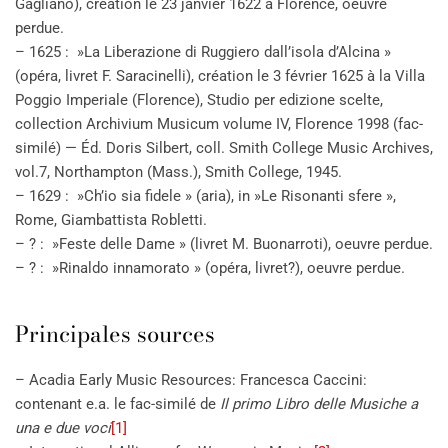
Gagliano), création le 23 janvier 1622 à Florence, oeuvre
perdue.
– 1625 : »La Liberazione di Ruggiero dall’isola d’Alcina »
(opéra, livret F. Saracinelli), création le 3 février 1625 à la Villa
Poggio Imperiale (Florence), Studio per edizione scelte,
collection Archivium Musicum volume IV, Florence 1998 (fac-
similé) — Éd. Doris Silbert, coll. Smith College Music Archives,
vol.7, Northampton (Mass.), Smith College, 1945.
– 1629 : »Ch’io sia fidele » (aria), in »Le Risonanti sfere »,
Rome, Giambattista Robletti.
– ? : »Feste delle Dame » (livret M. Buonarroti), oeuvre perdue.
– ? : »Rinaldo innamorato » (opéra, livret?), oeuvre perdue.
Principales sources
– Acadia Early Music Resources: Francesca Caccini:
contenant e.a. le fac-similé de
Il primo Libro delle Musiche a
una e due voci
[1]