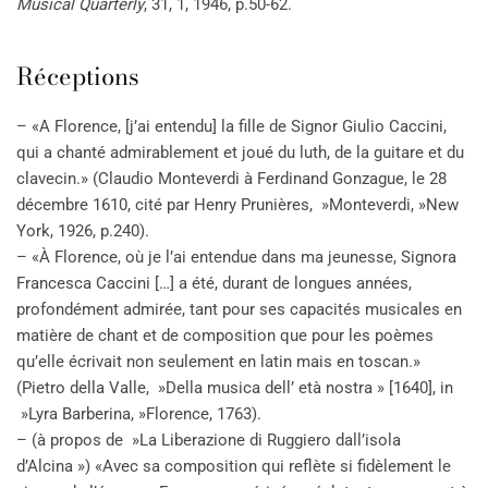
Musical Quarterly
, 31, 1, 1946, p.50-62.
Réceptions
– «A Florence, [j’ai entendu] la fille de Signor Giulio Caccini,
qui a chanté admirablement et joué du luth, de la guitare et du
clavecin.» (Claudio Monteverdi à Ferdinand Gonzague, le 28
décembre 1610, cité par Henry Prunières, »Monteverdi, »New
York, 1926, p.240).
– «À Florence, où je l’ai entendue dans ma jeunesse, Signora
Francesca Caccini […] a été, durant de longues années,
profondément admirée, tant pour ses capacités musicales en
matière de chant et de composition que pour les poèmes
qu’elle écrivait non seulement en latin mais en toscan.»
(Pietro della Valle, »Della musica dell’ età nostra » [1640], in
»Lyra Barberina, »Florence, 1763).
– (à propos de »La Liberazione di Ruggiero dall’isola
d’Alcina ») «Avec sa composition qui reflète si fidèlement le