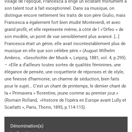
visage de l’époque, Francesca a érigé un éclatant monument à
son talent tout à fait exceptionnel. Dans sa musique, on
distingue encore nettement les traits de son père Giulio, mais
Francesca a également fort bien étudié Monteverdi, et avec
grand profit, et elle représente même, à côté de l »’Orfeo » de
son modèle, un point de vue sensiblement plus avancé. […]
Francesca était un génie, elle avait incontestablement plus de
musique en elle que son célèbre père.» (August Wilhelm
Ambros, »Geschichte der Musik », Leipzig, 1881, vol. 4, p.295).
– «Elle a d’ailleurs toutes sortes de qualités féminines, une
élégance de pensée, une coquetterie de réponses et de style,
une finesse d’harmonie, un charme de séduction, bien faits
pour le sujet… C’est un chant de printemps, le dernier chant de
la « Primavera » florentine, jeune comme au premier jour.»
(Romain Rolland, »Histoire de l’opéra en Europe avant Lully et
Scarlatti », Paris, Thorin, 1895, p.114-115).
Dénomination(s)