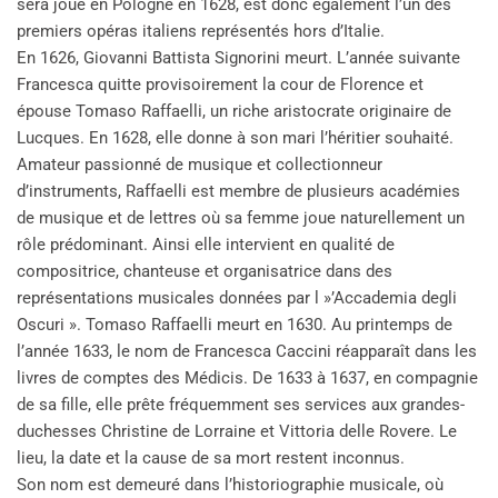
sera joué en Pologne en 1628, est donc également l’un des
premiers opéras italiens représentés hors d’Italie.
En 1626, Giovanni Battista Signorini meurt. L’année suivante
Francesca quitte provisoirement la cour de Florence et
épouse Tomaso Raffaelli, un riche aristocrate originaire de
Lucques. En 1628, elle donne à son mari l’héritier souhaité.
Amateur passionné de musique et collectionneur
d’instruments, Raffaelli est membre de plusieurs académies
de musique et de lettres où sa femme joue naturellement un
rôle prédominant. Ainsi elle intervient en qualité de
compositrice, chanteuse et organisatrice dans des
représentations musicales données par l »’Accademia degli
Oscuri ». Tomaso Raffaelli meurt en 1630. Au printemps de
l’année 1633, le nom de Francesca Caccini réapparaît dans les
livres de comptes des Médicis. De 1633 à 1637, en compagnie
de sa fille, elle prête fréquemment ses services aux grandes-
duchesses Christine de Lorraine et Vittoria delle Rovere. Le
lieu, la date et la cause de sa mort restent inconnus.
Son nom est demeuré dans l’historiographie musicale, où