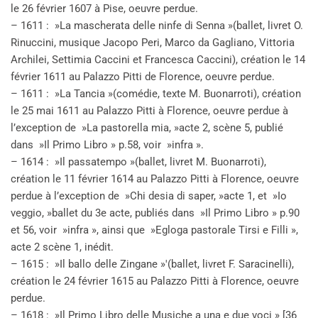
le 26 février 1607 à Pise, oeuvre perdue.
– 1611 : »La mascherata delle ninfe di Senna »(ballet, livret O.
Rinuccini, musique Jacopo Peri, Marco da Gagliano, Vittoria
Archilei, Settimia Caccini et Francesca Caccini), création le 14
février 1611 au Palazzo Pitti de Florence, oeuvre perdue.
– 1611 : »La Tancia »(comédie, texte M. Buonarroti), création
le 25 mai 1611 au Palazzo Pitti à Florence, oeuvre perdue à
l’exception de »La pastorella mia, »acte 2, scène 5, publié
dans »Il Primo Libro » p.58, voir »infra ».
– 1614 : »Il passatempo »(ballet, livret M. Buonarroti),
création le 11 février 1614 au Palazzo Pitti à Florence, oeuvre
perdue à l’exception de »Chi desia di saper, »acte 1, et »Io
veggio, »ballet du 3e acte, publiés dans »Il Primo Libro » p.90
et 56, voir »infra », ainsi que »Egloga pastorale Tirsi e Filli »,
acte 2 scène 1, inédit.
– 1615 : »Il ballo delle Zingane »'(ballet, livret F. Saracinelli),
création le 24 février 1615 au Palazzo Pitti à Florence, oeuvre
perdue.
– 1618 : »Il Primo Libro delle Musiche a una e due voci » [36