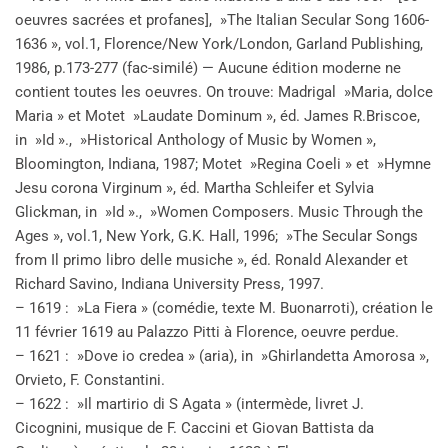
oeuvres sacrées et profanes], »The Italian Secular Song 1606-
1636 », vol.1, Florence/New York/London, Garland Publishing,
1986, p.173-277 (fac-similé) — Aucune édition moderne ne
contient toutes les oeuvres. On trouve: Madrigal »Maria, dolce
Maria » et Motet »Laudate Dominum », éd. James R.Briscoe,
in »Id »., »Historical Anthology of Music by Women »,
Bloomington, Indiana, 1987; Motet »Regina Coeli » et »Hymne
Jesu corona Virginum », éd. Martha Schleifer et Sylvia
Glickman, in »Id »., »Women Composers. Music Through the
Ages », vol.1, New York, G.K. Hall, 1996; »The Secular Songs
from Il primo libro delle musiche », éd. Ronald Alexander et
Richard Savino, Indiana University Press, 1997.
– 1619 : »La Fiera » (comédie, texte M. Buonarroti), création le
11 février 1619 au Palazzo Pitti à Florence, oeuvre perdue.
– 1621 : »Dove io credea » (aria), in »Ghirlandetta Amorosa »,
Orvieto, F. Constantini.
– 1622 : »Il martirio di S Agata » (intermède, livret J.
Cicognini, musique de F. Caccini et Giovan Battista da