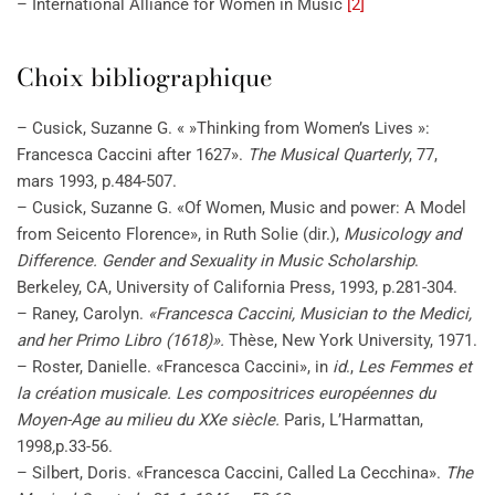
– International Alliance for Women in Music
[2]
Choix bibliographique
– Cusick, Suzanne G. « »Thinking from Women’s Lives »:
Francesca Caccini after 1627».
The Musical Quarterly
, 77,
mars 1993, p.484-507.
– Cusick, Suzanne G. «Of Women, Music and power: A Model
from Seicento Florence», in Ruth Solie (dir.),
Musicology and
Difference. Gender and Sexuality in Music Scholarship
.
Berkeley, CA, University of California Press, 1993, p.281-304.
– Raney, Carolyn.
«Francesca Caccini, Musician to the Medici,
and her Primo Libro (1618)».
Thèse, New York University, 1971.
– Roster, Danielle. «Francesca Caccini», in
id
.,
Les Femmes et
la création musicale. Les compositrices européennes du
Moyen-Age au milieu du XXe siècle.
Paris, L’Harmattan,
1998
,
p.33-56.
– Silbert, Doris. «Francesca Caccini, Called La Cecchina».
The