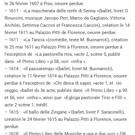
le 26 février 1607 à Pise, oeuvre perdue.
– 1611 : »La mascherata delle ninfe di Senna »(ballet, livret O.
Rinuccini, musique Jacopo Peri, Marco da Gagliano, Vittoria
Archilei, Settimia Caccini et Francesca Caccini), création le 14
février 1611 au Palazzo Pitti de Florence, oeuvre perdue.
– 1611 : »La Tancia »(comédie, texte M. Buonarroti), création
le 25 mai 1611 au Palazzo Pitti à Florence, oeuvre perdue à
l’exception de »La pastorella mia, »acte 2, scène 5, publié
dans »Il Primo Libro » p.58, voir »infra ».
– 1614 : »Il passatempo »(ballet, livret M. Buonarroti),
création le 11 février 1614 au Palazzo Pitti à Florence, oeuvre
perdue à l’exception de »Chi desia di saper, »acte 1, et »Io
veggio, »ballet du 3e acte, publiés dans »Il Primo Libro » p.90
et 56, voir »infra », ainsi que »Egloga pastorale Tirsi e Filli »,
acte 2 scène 1, inédit.
– 1615 : »Il ballo delle Zingane »'(ballet, livret F. Saracinelli),
création le 24 février 1615 au Palazzo Pitti à Florence, oeuvre
perdue.
– 1618 : »Il Primo Libro delle Musiche a una e due voci » [36