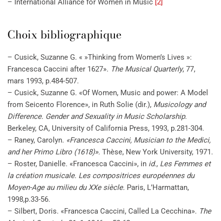
– International Alliance for Women in Music
[2]
Choix bibliographique
– Cusick, Suzanne G. « »Thinking from Women’s Lives »:
Francesca Caccini after 1627».
The Musical Quarterly
, 77,
mars 1993, p.484-507.
– Cusick, Suzanne G. «Of Women, Music and power: A Model
from Seicento Florence», in Ruth Solie (dir.),
Musicology and
Difference. Gender and Sexuality in Music Scholarship
.
Berkeley, CA, University of California Press, 1993, p.281-304.
– Raney, Carolyn.
«Francesca Caccini, Musician to the Medici,
and her Primo Libro (1618)».
Thèse, New York University, 1971.
– Roster, Danielle. «Francesca Caccini», in
id
.,
Les Femmes et
la création musicale. Les compositrices européennes du
Moyen-Age au milieu du XXe siècle.
Paris, L’Harmattan,
1998
,
p.33-56.
– Silbert, Doris. «Francesca Caccini, Called La Cecchina».
The