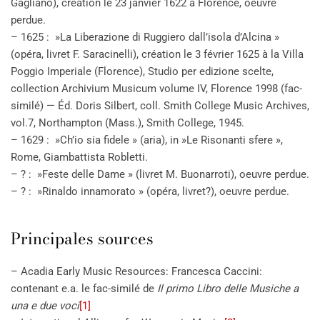
Gagliano), création le 23 janvier 1622 à Florence, oeuvre
perdue.
– 1625 : »La Liberazione di Ruggiero dall’isola d’Alcina »
(opéra, livret F. Saracinelli), création le 3 février 1625 à la Villa
Poggio Imperiale (Florence), Studio per edizione scelte,
collection Archivium Musicum volume IV, Florence 1998 (fac-
similé) — Éd. Doris Silbert, coll. Smith College Music Archives,
vol.7, Northampton (Mass.), Smith College, 1945.
– 1629 : »Ch’io sia fidele » (aria), in »Le Risonanti sfere »,
Rome, Giambattista Robletti.
– ? : »Feste delle Dame » (livret M. Buonarroti), oeuvre perdue.
– ? : »Rinaldo innamorato » (opéra, livret?), oeuvre perdue.
Principales sources
– Acadia Early Music Resources: Francesca Caccini:
contenant e.a. le fac-similé de
Il primo Libro delle Musiche a
una e due voci
[1]