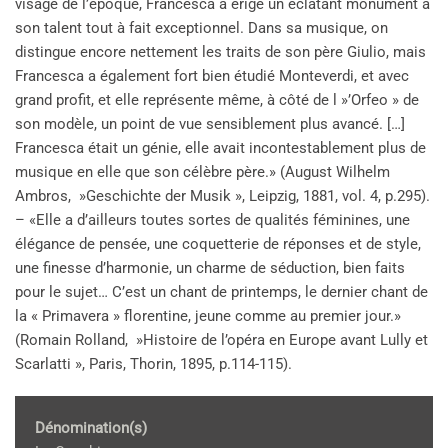
visage de l’époque, Francesca a érigé un éclatant monument à
son talent tout à fait exceptionnel. Dans sa musique, on
distingue encore nettement les traits de son père Giulio, mais
Francesca a également fort bien étudié Monteverdi, et avec
grand profit, et elle représente même, à côté de l »’Orfeo » de
son modèle, un point de vue sensiblement plus avancé. […]
Francesca était un génie, elle avait incontestablement plus de
musique en elle que son célèbre père.» (August Wilhelm
Ambros, »Geschichte der Musik », Leipzig, 1881, vol. 4, p.295).
– «Elle a d’ailleurs toutes sortes de qualités féminines, une
élégance de pensée, une coquetterie de réponses et de style,
une finesse d’harmonie, un charme de séduction, bien faits
pour le sujet… C’est un chant de printemps, le dernier chant de
la « Primavera » florentine, jeune comme au premier jour.»
(Romain Rolland, »Histoire de l’opéra en Europe avant Lully et
Scarlatti », Paris, Thorin, 1895, p.114-115).
Dénomination(s)