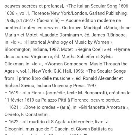
oeuvres sacrées et profanes], »The Italian Secular Song 1606-
1636 », vol.1, Florence/New York/London, Garland Publishing,
1986, p.173-277 (fac-similé) — Aucune édition moderne ne
contient toutes les oeuvres. On trouve: Madrigal »Maria, dolce
Maria » et Motet »Laudate Dominum », éd. James R.Briscoe,
in »Id »., »Historical Anthology of Music by Women »,
Bloomington, Indiana, 1987; Motet »Regina Coeli » et »Hymne
Jesu corona Virginum », éd. Martha Schleifer et Sylvia
Glickman, in »Id »., »Women Composers. Music Through the
Ages », vol.1, New York, G.K. Hall, 1996; »The Secular Songs
from Il primo libro delle musiche », éd. Ronald Alexander et
Richard Savino, Indiana University Press, 1997.
– 1619 : »La Fiera » (comédie, texte M. Buonarroti), création le
11 février 1619 au Palazzo Pitti à Florence, oeuvre perdue.
– 1621 : »Dove io credea » (aria), in »Ghirlandetta Amorosa »,
Orvieto, F. Constantini.
– 1622 : »Il martirio di S Agata » (intermède, livret J.
Cicognini, musique de F. Caccini et Giovan Battista da