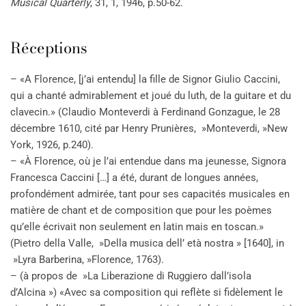
Musical Quarterly
, 31, 1, 1946, p.50-62.
Réceptions
– «A Florence, [j’ai entendu] la fille de Signor Giulio Caccini,
qui a chanté admirablement et joué du luth, de la guitare et du
clavecin.» (Claudio Monteverdi à Ferdinand Gonzague, le 28
décembre 1610, cité par Henry Prunières, »Monteverdi, »New
York, 1926, p.240).
– «À Florence, où je l’ai entendue dans ma jeunesse, Signora
Francesca Caccini […] a été, durant de longues années,
profondément admirée, tant pour ses capacités musicales en
matière de chant et de composition que pour les poèmes
qu’elle écrivait non seulement en latin mais en toscan.»
(Pietro della Valle, »Della musica dell’ età nostra » [1640], in
»Lyra Barberina, »Florence, 1763).
– (à propos de »La Liberazione di Ruggiero dall’isola
d’Alcina ») «Avec sa composition qui reflète si fidèlement le