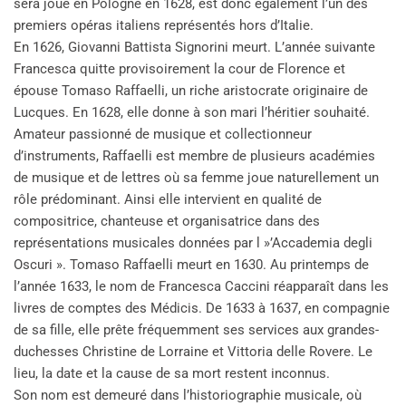
sera joué en Pologne en 1628, est donc également l’un des
premiers opéras italiens représentés hors d’Italie.
En 1626, Giovanni Battista Signorini meurt. L’année suivante
Francesca quitte provisoirement la cour de Florence et
épouse Tomaso Raffaelli, un riche aristocrate originaire de
Lucques. En 1628, elle donne à son mari l’héritier souhaité.
Amateur passionné de musique et collectionneur
d’instruments, Raffaelli est membre de plusieurs académies
de musique et de lettres où sa femme joue naturellement un
rôle prédominant. Ainsi elle intervient en qualité de
compositrice, chanteuse et organisatrice dans des
représentations musicales données par l »’Accademia degli
Oscuri ». Tomaso Raffaelli meurt en 1630. Au printemps de
l’année 1633, le nom de Francesca Caccini réapparaît dans les
livres de comptes des Médicis. De 1633 à 1637, en compagnie
de sa fille, elle prête fréquemment ses services aux grandes-
duchesses Christine de Lorraine et Vittoria delle Rovere. Le
lieu, la date et la cause de sa mort restent inconnus.
Son nom est demeuré dans l’historiographie musicale, où