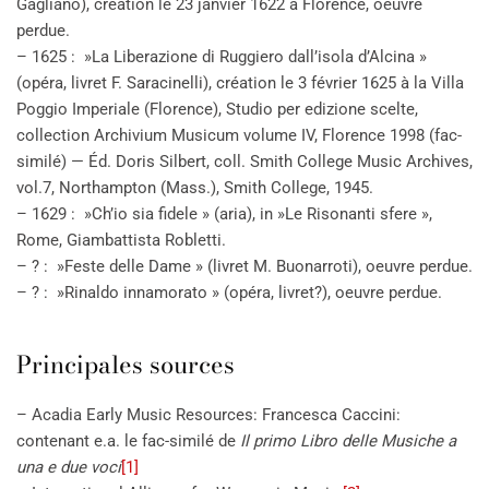
Gagliano), création le 23 janvier 1622 à Florence, oeuvre
perdue.
– 1625 : »La Liberazione di Ruggiero dall’isola d’Alcina »
(opéra, livret F. Saracinelli), création le 3 février 1625 à la Villa
Poggio Imperiale (Florence), Studio per edizione scelte,
collection Archivium Musicum volume IV, Florence 1998 (fac-
similé) — Éd. Doris Silbert, coll. Smith College Music Archives,
vol.7, Northampton (Mass.), Smith College, 1945.
– 1629 : »Ch’io sia fidele » (aria), in »Le Risonanti sfere »,
Rome, Giambattista Robletti.
– ? : »Feste delle Dame » (livret M. Buonarroti), oeuvre perdue.
– ? : »Rinaldo innamorato » (opéra, livret?), oeuvre perdue.
Principales sources
– Acadia Early Music Resources: Francesca Caccini:
contenant e.a. le fac-similé de
Il primo Libro delle Musiche a
una e due voci
[1]