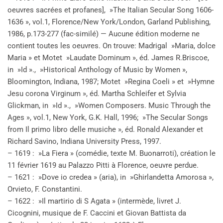
oeuvres sacrées et profanes], »The Italian Secular Song 1606-
1636 », vol.1, Florence/New York/London, Garland Publishing,
1986, p.173-277 (fac-similé) — Aucune édition moderne ne
contient toutes les oeuvres. On trouve: Madrigal »Maria, dolce
Maria » et Motet »Laudate Dominum », éd. James R.Briscoe,
in »Id »., »Historical Anthology of Music by Women »,
Bloomington, Indiana, 1987; Motet »Regina Coeli » et »Hymne
Jesu corona Virginum », éd. Martha Schleifer et Sylvia
Glickman, in »Id »., »Women Composers. Music Through the
Ages », vol.1, New York, G.K. Hall, 1996; »The Secular Songs
from Il primo libro delle musiche », éd. Ronald Alexander et
Richard Savino, Indiana University Press, 1997.
– 1619 : »La Fiera » (comédie, texte M. Buonarroti), création le
11 février 1619 au Palazzo Pitti à Florence, oeuvre perdue.
– 1621 : »Dove io credea » (aria), in »Ghirlandetta Amorosa »,
Orvieto, F. Constantini.
– 1622 : »Il martirio di S Agata » (intermède, livret J.
Cicognini, musique de F. Caccini et Giovan Battista da