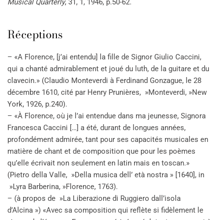
Musical Quarterly
, 31, 1, 1946, p.50-62.
Réceptions
– «A Florence, [j’ai entendu] la fille de Signor Giulio Caccini,
qui a chanté admirablement et joué du luth, de la guitare et du
clavecin.» (Claudio Monteverdi à Ferdinand Gonzague, le 28
décembre 1610, cité par Henry Prunières, »Monteverdi, »New
York, 1926, p.240).
– «À Florence, où je l’ai entendue dans ma jeunesse, Signora
Francesca Caccini […] a été, durant de longues années,
profondément admirée, tant pour ses capacités musicales en
matière de chant et de composition que pour les poèmes
qu’elle écrivait non seulement en latin mais en toscan.»
(Pietro della Valle, »Della musica dell’ età nostra » [1640], in
»Lyra Barberina, »Florence, 1763).
– (à propos de »La Liberazione di Ruggiero dall’isola
d’Alcina ») «Avec sa composition qui reflète si fidèlement le