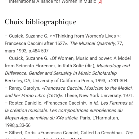
– International Alliance for Women in Music
[2]
Choix bibliographique
– Cusick, Suzanne G. « »Thinking from Women’s Lives »:
Francesca Caccini after 1627».
The Musical Quarterly
, 77,
mars 1993, p.484-507.
– Cusick, Suzanne G. «Of Women, Music and power: A Model
from Seicento Florence», in Ruth Solie (dir.),
Musicology and
Difference. Gender and Sexuality in Music Scholarship
.
Berkeley, CA, University of California Press, 1993, p.281-304.
– Raney, Carolyn.
«Francesca Caccini, Musician to the Medici,
and her Primo Libro (1618)».
Thèse, New York University, 1971.
– Roster, Danielle. «Francesca Caccini», in
id
.,
Les Femmes et
la création musicale. Les compositrices européennes du
Moyen-Age au milieu du XXe siècle.
Paris, L’Harmattan,
1998
,
p.33-56.
– Silbert, Doris. «Francesca Caccini, Called La Cecchina».
The