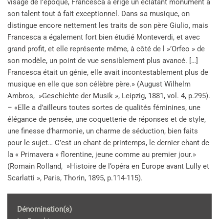
visage de l’époque, Francesca a érigé un éclatant monument à
son talent tout à fait exceptionnel. Dans sa musique, on
distingue encore nettement les traits de son père Giulio, mais
Francesca a également fort bien étudié Monteverdi, et avec
grand profit, et elle représente même, à côté de l »’Orfeo » de
son modèle, un point de vue sensiblement plus avancé. […]
Francesca était un génie, elle avait incontestablement plus de
musique en elle que son célèbre père.» (August Wilhelm
Ambros, »Geschichte der Musik », Leipzig, 1881, vol. 4, p.295).
– «Elle a d’ailleurs toutes sortes de qualités féminines, une
élégance de pensée, une coquetterie de réponses et de style,
une finesse d’harmonie, un charme de séduction, bien faits
pour le sujet… C’est un chant de printemps, le dernier chant de
la « Primavera » florentine, jeune comme au premier jour.»
(Romain Rolland, »Histoire de l’opéra en Europe avant Lully et
Scarlatti », Paris, Thorin, 1895, p.114-115).
Dénomination(s)