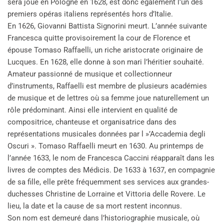
sera joué en Pologne en 1628, est donc également l’un des
premiers opéras italiens représentés hors d’Italie.
En 1626, Giovanni Battista Signorini meurt. L’année suivante
Francesca quitte provisoirement la cour de Florence et
épouse Tomaso Raffaelli, un riche aristocrate originaire de
Lucques. En 1628, elle donne à son mari l’héritier souhaité.
Amateur passionné de musique et collectionneur
d’instruments, Raffaelli est membre de plusieurs académies
de musique et de lettres où sa femme joue naturellement un
rôle prédominant. Ainsi elle intervient en qualité de
compositrice, chanteuse et organisatrice dans des
représentations musicales données par l »’Accademia degli
Oscuri ». Tomaso Raffaelli meurt en 1630. Au printemps de
l’année 1633, le nom de Francesca Caccini réapparaît dans les
livres de comptes des Médicis. De 1633 à 1637, en compagnie
de sa fille, elle prête fréquemment ses services aux grandes-
duchesses Christine de Lorraine et Vittoria delle Rovere. Le
lieu, la date et la cause de sa mort restent inconnus.
Son nom est demeuré dans l’historiographie musicale, où