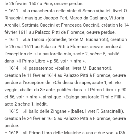
le 26 février 1607 à Pise, oeuvre perdue.
– 1611 : »La mascherata delle ninfe di Senna »(ballet, livret O.
Rinuccini, musique Jacopo Peri, Marco da Gagliano, Vittoria
Archilei, Settimia Caccini et Francesca Caccini), création le 14
février 1611 au Palazzo Pitti de Florence, oeuvre perdue.
– 1611 : »La Tancia »(comédie, texte M. Buonarroti), création
le 25 mai 1611 au Palazzo Pitti à Florence, oeuvre perdue à
l’exception de »La pastorella mia, »acte 2, scène 5, publié
dans »Il Primo Libro » p.58, voir »infra ».
– 1614 : »Il passatempo »(ballet, livret M. Buonarroti),
création le 11 février 1614 au Palazzo Pitti à Florence, oeuvre
perdue à l’exception de »Chi desia di saper, »acte 1, et »Io
veggio, »ballet du 3e acte, publiés dans »Il Primo Libro » p.90
et 56, voir »infra », ainsi que »Egloga pastorale Tirsi e Filli »,
acte 2 scène 1, inédit.
– 1615 : »Il ballo delle Zingane »'(ballet, livret F. Saracinelli),
création le 24 février 1615 au Palazzo Pitti à Florence, oeuvre
perdue.
– 1618 : »Il Primo Libro delle Musiche a una e due voci » [36