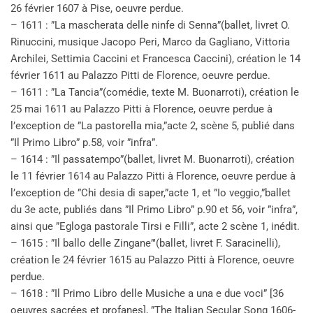
26 février 1607 à Pise, oeuvre perdue.
– 1611 : ”La mascherata delle ninfe di Senna”(ballet, livret O.
Rinuccini, musique Jacopo Peri, Marco da Gagliano, Vittoria
Archilei, Settimia Caccini et Francesca Caccini), création le 14
février 1611 au Palazzo Pitti de Florence, oeuvre perdue.
– 1611 : ”La Tancia”(comédie, texte M. Buonarroti), création le
25 mai 1611 au Palazzo Pitti à Florence, oeuvre perdue à
l’exception de ”La pastorella mia,”acte 2, scène 5, publié dans
”Il Primo Libro” p.58, voir ”infra”.
– 1614 : ”Il passatempo”(ballet, livret M. Buonarroti), création
le 11 février 1614 au Palazzo Pitti à Florence, oeuvre perdue à
l’exception de ”Chi desia di saper,”acte 1, et ”Io veggio,”ballet
du 3e acte, publiés dans ”Il Primo Libro” p.90 et 56, voir ”infra”,
ainsi que ”Egloga pastorale Tirsi e Filli”, acte 2 scène 1, inédit.
– 1615 : ”Il ballo delle Zingane”'(ballet, livret F. Saracinelli),
création le 24 février 1615 au Palazzo Pitti à Florence, oeuvre
perdue.
– 1618 : ”Il Primo Libro delle Musiche a una e due voci” [36
oeuvres sacrées et profanes], ”The Italian Secular Song 1606-