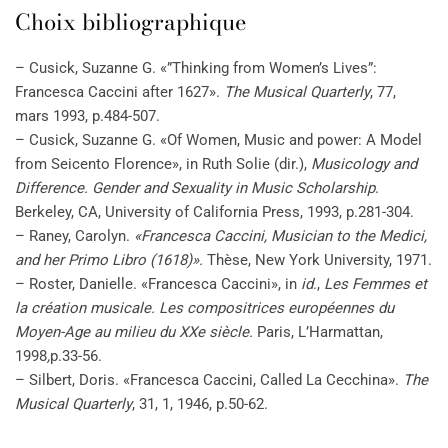
Choix bibliographique
– Cusick, Suzanne G. «”Thinking from Women’s Lives”:
Francesca Caccini after 1627».
The Musical Quarterly
, 77,
mars 1993, p.484-507.
– Cusick, Suzanne G. «Of Women, Music and power: A Model
from Seicento Florence», in Ruth Solie (dir.),
Musicology and
Difference. Gender and Sexuality in Music Scholarship
.
Berkeley, CA, University of California Press, 1993, p.281-304.
– Raney, Carolyn.
«Francesca Caccini, Musician to the Medici,
and her Primo Libro (1618)».
Thèse, New York University, 1971.
– Roster, Danielle. «Francesca Caccini», in
id
.,
Les Femmes et
la création musicale. Les compositrices européennes du
Moyen-Age au milieu du XXe siècle.
Paris, L’Harmattan,
1998
,
p.33-56.
– Silbert, Doris. «Francesca Caccini, Called La Cecchina».
The
Musical Quarterly
, 31, 1, 1946, p.50-62.