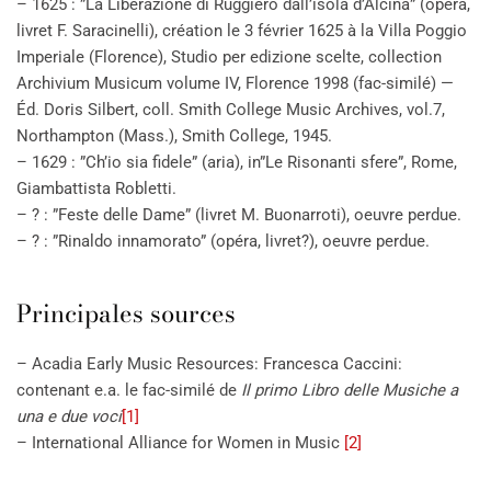
– 1625 : ”La Liberazione di Ruggiero dall’isola d’Alcina” (opéra,
livret F. Saracinelli), création le 3 février 1625 à la Villa Poggio
Imperiale (Florence), Studio per edizione scelte, collection
Archivium Musicum volume IV, Florence 1998 (fac-similé) —
Éd. Doris Silbert, coll. Smith College Music Archives, vol.7,
Northampton (Mass.), Smith College, 1945.
– 1629 : ”Ch’io sia fidele” (aria), in”Le Risonanti sfere”, Rome,
Giambattista Robletti.
– ? : ”Feste delle Dame” (livret M. Buonarroti), oeuvre perdue.
– ? : ”Rinaldo innamorato” (opéra, livret?), oeuvre perdue.
Principales sources
– Acadia Early Music Resources: Francesca Caccini:
contenant e.a. le fac-similé de
Il primo Libro delle Musiche a
una e due voci
[1]
– International Alliance for Women in Music
[2]