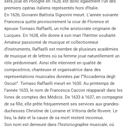
sera joué en Pologne en 1628, est donc également l’un des
premiers opéras italiens représentés hors d’Italie.
En 1626, Giovanni Battista Signorini meurt. L’année suivante
Francesca quitte provisoirement la cour de Florence et
épouse Tomaso Raffaelli, un riche aristocrate originaire de
Lucques. En 1628, elle donne à son mari l’héritier souhaité.
Amateur passionné de musique et collectionneur
d’instruments, Raffaelli est membre de plusieurs académies
de musique et de lettres où sa femme joue naturellement un
rôle prédominant. Ainsi elle intervient en qualité de
compositrice, chanteuse et organisatrice dans des
représentations musicales données par l”’Accademia degli
Oscuri”. Tomaso Raffaelli meurt en 1630. Au printemps de
l’année 1633, le nom de Francesca Caccini réapparaît dans les
livres de comptes des Médicis. De 1633 à 1637, en compagnie
de sa fille, elle prête fréquemment ses services aux grandes-
duchesses Christine de Lorraine et Vittoria delle Rovere. Le
lieu, la date et la cause de sa mort restent inconnus.
Son nom est demeuré dans l’historiographie musicale, où