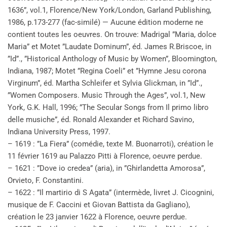
1636”, vol.1, Florence/New York/London, Garland Publishing,
1986, p.173-277 (fac-similé) — Aucune édition moderne ne
contient toutes les oeuvres. On trouve: Madrigal ”Maria, dolce
Maria” et Motet ”Laudate Dominum”, éd. James R.Briscoe, in
”Id”., ”Historical Anthology of Music by Women”, Bloomington,
Indiana, 1987; Motet ”Regina Coeli” et ”Hymne Jesu corona
Virginum”, éd. Martha Schleifer et Sylvia Glickman, in ”Id”.,
”Women Composers. Music Through the Ages”, vol.1, New
York, G.K. Hall, 1996; ”The Secular Songs from Il primo libro
delle musiche”, éd. Ronald Alexander et Richard Savino,
Indiana University Press, 1997.
– 1619 : ”La Fiera” (comédie, texte M. Buonarroti), création le
11 février 1619 au Palazzo Pitti à Florence, oeuvre perdue.
– 1621 : ”Dove io credea” (aria), in ”Ghirlandetta Amorosa”,
Orvieto, F. Constantini.
– 1622 : ”Il martirio di S Agata” (intermède, livret J. Cicognini,
musique de F. Caccini et Giovan Battista da Gagliano),
création le 23 janvier 1622 à Florence, oeuvre perdue.