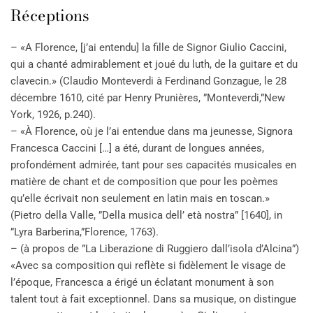
Réceptions
– «A Florence, [j’ai entendu] la fille de Signor Giulio Caccini,
qui a chanté admirablement et joué du luth, de la guitare et du
clavecin.» (Claudio Monteverdi à Ferdinand Gonzague, le 28
décembre 1610, cité par Henry Prunières, ”Monteverdi,”New
York, 1926, p.240).
– «À Florence, où je l’ai entendue dans ma jeunesse, Signora
Francesca Caccini […] a été, durant de longues années,
profondément admirée, tant pour ses capacités musicales en
matière de chant et de composition que pour les poèmes
qu’elle écrivait non seulement en latin mais en toscan.»
(Pietro della Valle, ”Della musica dell’ età nostra” [1640], in
”Lyra Barberina,”Florence, 1763).
– (à propos de ”La Liberazione di Ruggiero dall’isola d’Alcina”)
«Avec sa composition qui reflète si fidèlement le visage de
l’époque, Francesca a érigé un éclatant monument à son
talent tout à fait exceptionnel. Dans sa musique, on distingue