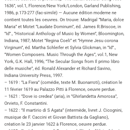
1636”, vol.1, Florence/New York/London, Garland Publishing,
1986, p.173-277 (fac-similé) — Aucune édition moderne ne
contient toutes les oeuvres. On trouve: Madrigal ”Maria, dolce
Maria” et Motet ”Laudate Dominum”, éd. James R.Briscoe, in
”Id”., ”Historical Anthology of Music by Women”, Bloomington,
Indiana, 1987; Motet ”Regina Coeli” et ”Hymne Jesu corona
Virginum”, éd. Martha Schleifer et Sylvia Glickman, in ”Id”.,
”Women Composers. Music Through the Ages”, vol.1, New
York, G.K. Hall, 1996; ”The Secular Songs from Il primo libro
delle musiche”, éd. Ronald Alexander et Richard Savino,
Indiana University Press, 1997.
– 1619 : ”La Fiera” (comédie, texte M. Buonarroti), création le
11 février 1619 au Palazzo Pitti à Florence, oeuvre perdue.
– 1621 : ”Dove io credea” (aria), in ”Ghirlandetta Amorosa”,
Orvieto, F. Constantini.
– 1622 : ”Il martirio di S Agata” (intermède, livret J. Cicognini,
musique de F. Caccini et Giovan Battista da Gagliano),
création le 23 janvier 1622 à Florence, oeuvre perdue.