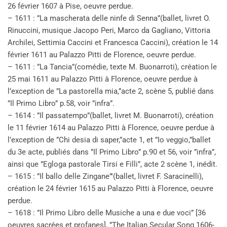
26 février 1607 à Pise, oeuvre perdue.
– 1611 : ”La mascherata delle ninfe di Senna”(ballet, livret O.
Rinuccini, musique Jacopo Peri, Marco da Gagliano, Vittoria
Archilei, Settimia Caccini et Francesca Caccini), création le 14
février 1611 au Palazzo Pitti de Florence, oeuvre perdue.
– 1611 : ”La Tancia”(comédie, texte M. Buonarroti), création le
25 mai 1611 au Palazzo Pitti à Florence, oeuvre perdue à
l’exception de ”La pastorella mia,”acte 2, scène 5, publié dans
”Il Primo Libro” p.58, voir ”infra”.
– 1614 : ”Il passatempo”(ballet, livret M. Buonarroti), création
le 11 février 1614 au Palazzo Pitti à Florence, oeuvre perdue à
l’exception de ”Chi desia di saper,”acte 1, et ”Io veggio,”ballet
du 3e acte, publiés dans ”Il Primo Libro” p.90 et 56, voir ”infra”,
ainsi que ”Egloga pastorale Tirsi e Filli”, acte 2 scène 1, inédit.
– 1615 : ”Il ballo delle Zingane”'(ballet, livret F. Saracinelli),
création le 24 février 1615 au Palazzo Pitti à Florence, oeuvre
perdue.
– 1618 : ”Il Primo Libro delle Musiche a una e due voci” [36
oeuvres sacrées et profanes], ”The Italian Secular Song 1606-