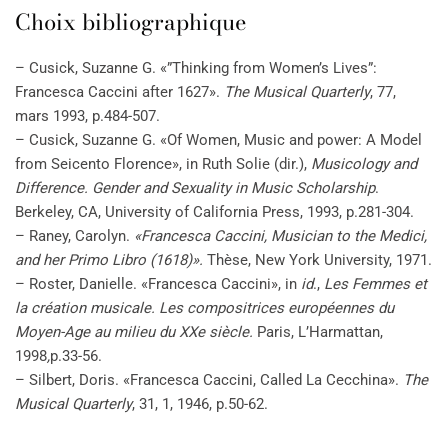
Choix bibliographique
– Cusick, Suzanne G. «”Thinking from Women’s Lives”:
Francesca Caccini after 1627».
The Musical Quarterly
, 77,
mars 1993, p.484-507.
– Cusick, Suzanne G. «Of Women, Music and power: A Model
from Seicento Florence», in Ruth Solie (dir.),
Musicology and
Difference. Gender and Sexuality in Music Scholarship
.
Berkeley, CA, University of California Press, 1993, p.281-304.
– Raney, Carolyn.
«Francesca Caccini, Musician to the Medici,
and her Primo Libro (1618)».
Thèse, New York University, 1971.
– Roster, Danielle. «Francesca Caccini», in
id
.,
Les Femmes et
la création musicale. Les compositrices européennes du
Moyen-Age au milieu du XXe siècle.
Paris, L’Harmattan,
1998
,
p.33-56.
– Silbert, Doris. «Francesca Caccini, Called La Cecchina».
The
Musical Quarterly
, 31, 1, 1946, p.50-62.