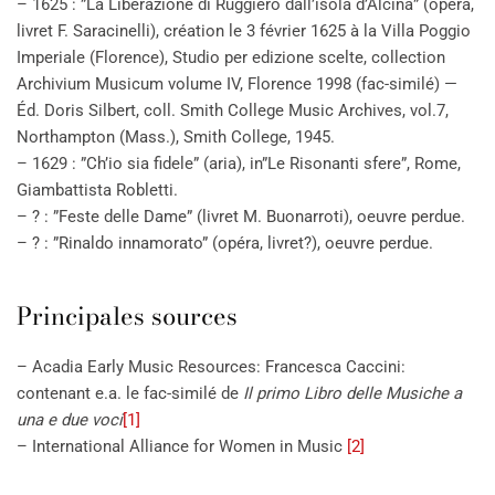
– 1625 : ”La Liberazione di Ruggiero dall’isola d’Alcina” (opéra,
livret F. Saracinelli), création le 3 février 1625 à la Villa Poggio
Imperiale (Florence), Studio per edizione scelte, collection
Archivium Musicum volume IV, Florence 1998 (fac-similé) —
Éd. Doris Silbert, coll. Smith College Music Archives, vol.7,
Northampton (Mass.), Smith College, 1945.
– 1629 : ”Ch’io sia fidele” (aria), in”Le Risonanti sfere”, Rome,
Giambattista Robletti.
– ? : ”Feste delle Dame” (livret M. Buonarroti), oeuvre perdue.
– ? : ”Rinaldo innamorato” (opéra, livret?), oeuvre perdue.
Principales sources
– Acadia Early Music Resources: Francesca Caccini:
contenant e.a. le fac-similé de
Il primo Libro delle Musiche a
una e due voci
[1]
– International Alliance for Women in Music
[2]