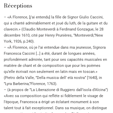
Réceptions
– «A Florence, [j’ai entendu] la fille de Signor Giulio Caccini,
qui a chanté admirablement et joué du luth, de la guitare et du
clavecin.» (Claudio Monteverdi à Ferdinand Gonzague, le 28
décembre 1610, cité par Henry Prunières, ”Monteverdi,”New
York, 1926, p.240).
– «À Florence, où je l’ai entendue dans ma jeunesse, Signora
Francesca Caccini […] a été, durant de longues années,
profondément admirée, tant pour ses capacités musicales en
matière de chant et de composition que pour les poèmes
qu’elle écrivait non seulement en latin mais en toscan.»
(Pietro della Valle, ”Della musica dell’ età nostra” [1640], in
”Lyra Barberina,”Florence, 1763).
– (à propos de ”La Liberazione di Ruggiero dall’isola d’Alcina”)
«Avec sa composition qui reflète si fidèlement le visage de
l’époque, Francesca a érigé un éclatant monument à son
talent tout à fait exceptionnel. Dans sa musique, on distingue