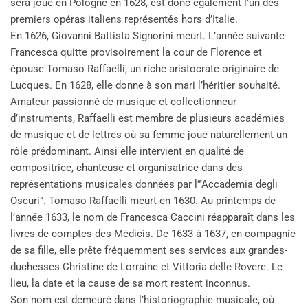
sera joué en Pologne en 1628, est donc également l’un des
premiers opéras italiens représentés hors d’Italie.
En 1626, Giovanni Battista Signorini meurt. L’année suivante
Francesca quitte provisoirement la cour de Florence et
épouse Tomaso Raffaelli, un riche aristocrate originaire de
Lucques. En 1628, elle donne à son mari l’héritier souhaité.
Amateur passionné de musique et collectionneur
d’instruments, Raffaelli est membre de plusieurs académies
de musique et de lettres où sa femme joue naturellement un
rôle prédominant. Ainsi elle intervient en qualité de
compositrice, chanteuse et organisatrice dans des
représentations musicales données par l”’Accademia degli
Oscuri”. Tomaso Raffaelli meurt en 1630. Au printemps de
l’année 1633, le nom de Francesca Caccini réapparaît dans les
livres de comptes des Médicis. De 1633 à 1637, en compagnie
de sa fille, elle prête fréquemment ses services aux grandes-
duchesses Christine de Lorraine et Vittoria delle Rovere. Le
lieu, la date et la cause de sa mort restent inconnus.
Son nom est demeuré dans l’historiographie musicale, où