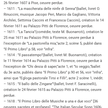
26 février 1607 à Pise, oeuvre perdue.
– 1611 : ”La mascherata delle ninfe di Senna”(ballet, livret O.
Rinuccini, musique Jacopo Peri, Marco da Gagliano, Vittoria
Archilei, Settimia Caccini et Francesca Caccini), création le 14
février 1611 au Palazzo Pitti de Florence, oeuvre perdue.
– 1611 : ”La Tancia”(comédie, texte M. Buonarroti), création le
25 mai 1611 au Palazzo Pitti à Florence, oeuvre perdue à
l’exception de ”La pastorella mia,”acte 2, scène 5, publié dans
”Il Primo Libro” p.58, voir ”infra”.
– 1614 : ”Il passatempo”(ballet, livret M. Buonarroti), création
le 11 février 1614 au Palazzo Pitti à Florence, oeuvre perdue à
l’exception de ”Chi desia di saper,”acte 1, et ”Io veggio,”ballet
du 3e acte, publiés dans ”Il Primo Libro” p.90 et 56, voir ”infra”,
ainsi que ”Egloga pastorale Tirsi e Filli”, acte 2 scène 1, inédit.
– 1615 : ”Il ballo delle Zingane”'(ballet, livret F. Saracinelli),
création le 24 février 1615 au Palazzo Pitti à Florence, oeuvre
perdue.
– 1618 : ”Il Primo Libro delle Musiche a una e due voci” [36
oeuvres sacrées et profanes], ”The Italian Secular Song 1606-