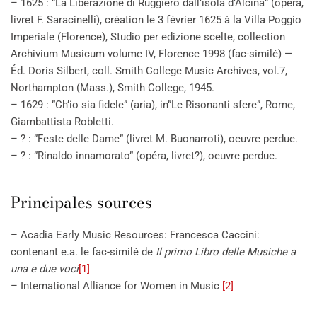
– 1625 : ”La Liberazione di Ruggiero dall’isola d’Alcina” (opéra,
livret F. Saracinelli), création le 3 février 1625 à la Villa Poggio
Imperiale (Florence), Studio per edizione scelte, collection
Archivium Musicum volume IV, Florence 1998 (fac-similé) —
Éd. Doris Silbert, coll. Smith College Music Archives, vol.7,
Northampton (Mass.), Smith College, 1945.
– 1629 : ”Ch’io sia fidele” (aria), in”Le Risonanti sfere”, Rome,
Giambattista Robletti.
– ? : ”Feste delle Dame” (livret M. Buonarroti), oeuvre perdue.
– ? : ”Rinaldo innamorato” (opéra, livret?), oeuvre perdue.
Principales sources
– Acadia Early Music Resources: Francesca Caccini:
contenant e.a. le fac-similé de
Il primo Libro delle Musiche a
una e due voci
[1]
– International Alliance for Women in Music
[2]