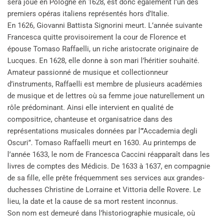
sera joué en Pologne en 1628, est donc également l’un des
premiers opéras italiens représentés hors d’Italie.
En 1626, Giovanni Battista Signorini meurt. L’année suivante
Francesca quitte provisoirement la cour de Florence et
épouse Tomaso Raffaelli, un riche aristocrate originaire de
Lucques. En 1628, elle donne à son mari l’héritier souhaité.
Amateur passionné de musique et collectionneur
d’instruments, Raffaelli est membre de plusieurs académies
de musique et de lettres où sa femme joue naturellement un
rôle prédominant. Ainsi elle intervient en qualité de
compositrice, chanteuse et organisatrice dans des
représentations musicales données par l”’Accademia degli
Oscuri”. Tomaso Raffaelli meurt en 1630. Au printemps de
l’année 1633, le nom de Francesca Caccini réapparaît dans les
livres de comptes des Médicis. De 1633 à 1637, en compagnie
de sa fille, elle prête fréquemment ses services aux grandes-
duchesses Christine de Lorraine et Vittoria delle Rovere. Le
lieu, la date et la cause de sa mort restent inconnus.
Son nom est demeuré dans l’historiographie musicale, où