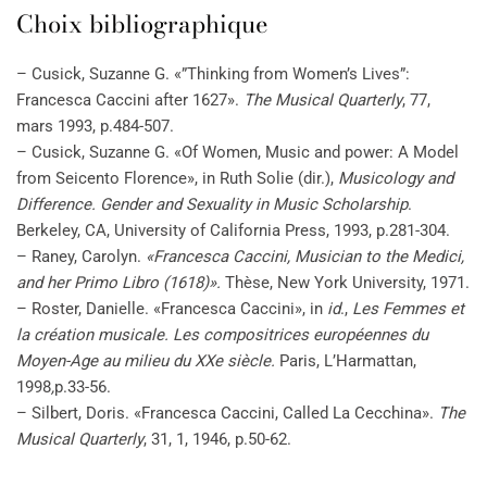
Choix bibliographique
– Cusick, Suzanne G. «”Thinking from Women’s Lives”:
Francesca Caccini after 1627».
The Musical Quarterly
, 77,
mars 1993, p.484-507.
– Cusick, Suzanne G. «Of Women, Music and power: A Model
from Seicento Florence», in Ruth Solie (dir.),
Musicology and
Difference. Gender and Sexuality in Music Scholarship
.
Berkeley, CA, University of California Press, 1993, p.281-304.
– Raney, Carolyn.
«Francesca Caccini, Musician to the Medici,
and her Primo Libro (1618)».
Thèse, New York University, 1971.
– Roster, Danielle. «Francesca Caccini», in
id
.,
Les Femmes et
la création musicale. Les compositrices européennes du
Moyen-Age au milieu du XXe siècle.
Paris, L’Harmattan,
1998
,
p.33-56.
– Silbert, Doris. «Francesca Caccini, Called La Cecchina».
The
Musical Quarterly
, 31, 1, 1946, p.50-62.