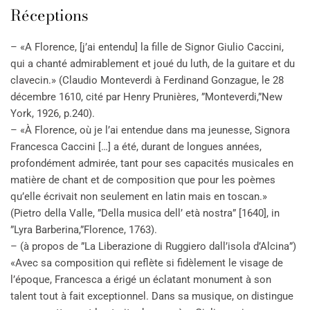
Réceptions
– «A Florence, [j’ai entendu] la fille de Signor Giulio Caccini,
qui a chanté admirablement et joué du luth, de la guitare et du
clavecin.» (Claudio Monteverdi à Ferdinand Gonzague, le 28
décembre 1610, cité par Henry Prunières, ”Monteverdi,”New
York, 1926, p.240).
– «À Florence, où je l’ai entendue dans ma jeunesse, Signora
Francesca Caccini […] a été, durant de longues années,
profondément admirée, tant pour ses capacités musicales en
matière de chant et de composition que pour les poèmes
qu’elle écrivait non seulement en latin mais en toscan.»
(Pietro della Valle, ”Della musica dell’ età nostra” [1640], in
”Lyra Barberina,”Florence, 1763).
– (à propos de ”La Liberazione di Ruggiero dall’isola d’Alcina”)
«Avec sa composition qui reflète si fidèlement le visage de
l’époque, Francesca a érigé un éclatant monument à son
talent tout à fait exceptionnel. Dans sa musique, on distingue