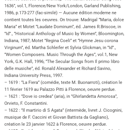
1636”, vol.1, Florence/New York/London, Garland Publishing,
1986, p.173-277 (fac-similé) — Aucune édition moderne ne
contient toutes les oeuvres. On trouve: Madrigal ”Maria, dolce
Maria” et Motet ”Laudate Dominum”, éd. James R.Briscoe, in
”Id”., ”Historical Anthology of Music by Women”, Bloomington,
Indiana, 1987; Motet ”Regina Coeli” et ”Hymne Jesu corona
Virginum”, éd. Martha Schleifer et Sylvia Glickman, in ”Id”.,
”Women Composers. Music Through the Ages”, vol.1, New
York, G.K. Hall, 1996; ”The Secular Songs from Il primo libro
delle musiche”, éd. Ronald Alexander et Richard Savino,
Indiana University Press, 1997.
– 1619 : ”La Fiera” (comédie, texte M. Buonarroti), création le
11 février 1619 au Palazzo Pitti à Florence, oeuvre perdue.
– 1621 : ”Dove io credea” (aria), in ”Ghirlandetta Amorosa”,
Orvieto, F. Constantini.
– 1622 : ”Il martirio di S Agata” (intermède, livret J. Cicognini,
musique de F. Caccini et Giovan Battista da Gagliano),
création le 23 janvier 1622 à Florence, oeuvre perdue.