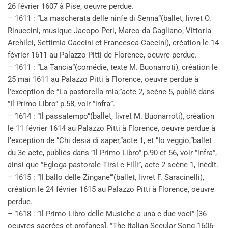
26 février 1607 à Pise, oeuvre perdue.
– 1611 : ”La mascherata delle ninfe di Senna”(ballet, livret O.
Rinuccini, musique Jacopo Peri, Marco da Gagliano, Vittoria
Archilei, Settimia Caccini et Francesca Caccini), création le 14
février 1611 au Palazzo Pitti de Florence, oeuvre perdue.
– 1611 : ”La Tancia”(comédie, texte M. Buonarroti), création le
25 mai 1611 au Palazzo Pitti à Florence, oeuvre perdue à
l’exception de ”La pastorella mia,”acte 2, scène 5, publié dans
”Il Primo Libro” p.58, voir ”infra”.
– 1614 : ”Il passatempo”(ballet, livret M. Buonarroti), création
le 11 février 1614 au Palazzo Pitti à Florence, oeuvre perdue à
l’exception de ”Chi desia di saper,”acte 1, et ”Io veggio,”ballet
du 3e acte, publiés dans ”Il Primo Libro” p.90 et 56, voir ”infra”,
ainsi que ”Egloga pastorale Tirsi e Filli”, acte 2 scène 1, inédit.
– 1615 : ”Il ballo delle Zingane”'(ballet, livret F. Saracinelli),
création le 24 février 1615 au Palazzo Pitti à Florence, oeuvre
perdue.
– 1618 : ”Il Primo Libro delle Musiche a una e due voci” [36
oeuvres sacrées et profanes], ”The Italian Secular Song 1606-