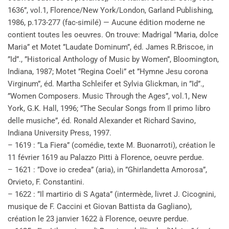
1636”, vol.1, Florence/New York/London, Garland Publishing,
1986, p.173-277 (fac-similé) — Aucune édition moderne ne
contient toutes les oeuvres. On trouve: Madrigal ”Maria, dolce
Maria” et Motet ”Laudate Dominum”, éd. James R.Briscoe, in
”Id”., ”Historical Anthology of Music by Women”, Bloomington,
Indiana, 1987; Motet ”Regina Coeli” et ”Hymne Jesu corona
Virginum”, éd. Martha Schleifer et Sylvia Glickman, in ”Id”.,
”Women Composers. Music Through the Ages”, vol.1, New
York, G.K. Hall, 1996; ”The Secular Songs from Il primo libro
delle musiche”, éd. Ronald Alexander et Richard Savino,
Indiana University Press, 1997.
– 1619 : ”La Fiera” (comédie, texte M. Buonarroti), création le
11 février 1619 au Palazzo Pitti à Florence, oeuvre perdue.
– 1621 : ”Dove io credea” (aria), in ”Ghirlandetta Amorosa”,
Orvieto, F. Constantini.
– 1622 : ”Il martirio di S Agata” (intermède, livret J. Cicognini,
musique de F. Caccini et Giovan Battista da Gagliano),
création le 23 janvier 1622 à Florence, oeuvre perdue.