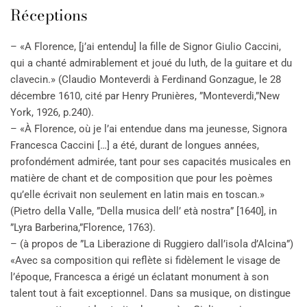
Réceptions
– «A Florence, [j’ai entendu] la fille de Signor Giulio Caccini,
qui a chanté admirablement et joué du luth, de la guitare et du
clavecin.» (Claudio Monteverdi à Ferdinand Gonzague, le 28
décembre 1610, cité par Henry Prunières, ”Monteverdi,”New
York, 1926, p.240).
– «À Florence, où je l’ai entendue dans ma jeunesse, Signora
Francesca Caccini […] a été, durant de longues années,
profondément admirée, tant pour ses capacités musicales en
matière de chant et de composition que pour les poèmes
qu’elle écrivait non seulement en latin mais en toscan.»
(Pietro della Valle, ”Della musica dell’ età nostra” [1640], in
”Lyra Barberina,”Florence, 1763).
– (à propos de ”La Liberazione di Ruggiero dall’isola d’Alcina”)
«Avec sa composition qui reflète si fidèlement le visage de
l’époque, Francesca a érigé un éclatant monument à son
talent tout à fait exceptionnel. Dans sa musique, on distingue