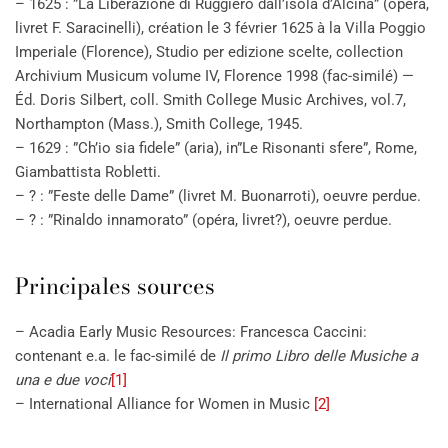
– 1625 : ”La Liberazione di Ruggiero dall’isola d’Alcina” (opéra,
livret F. Saracinelli), création le 3 février 1625 à la Villa Poggio
Imperiale (Florence), Studio per edizione scelte, collection
Archivium Musicum volume IV, Florence 1998 (fac-similé) —
Éd. Doris Silbert, coll. Smith College Music Archives, vol.7,
Northampton (Mass.), Smith College, 1945.
– 1629 : ”Ch’io sia fidele” (aria), in”Le Risonanti sfere”, Rome,
Giambattista Robletti.
– ? : ”Feste delle Dame” (livret M. Buonarroti), oeuvre perdue.
– ? : ”Rinaldo innamorato” (opéra, livret?), oeuvre perdue.
Principales sources
– Acadia Early Music Resources: Francesca Caccini:
contenant e.a. le fac-similé de
Il primo Libro delle Musiche a
una e due voci
[1]
– International Alliance for Women in Music
[2]