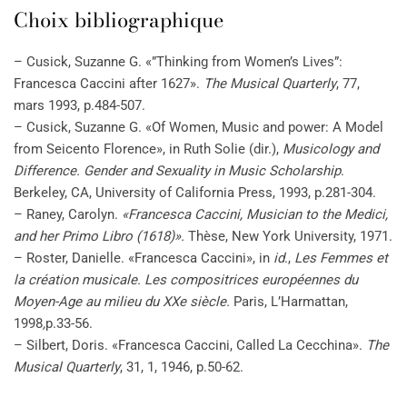
Choix bibliographique
– Cusick, Suzanne G. «”Thinking from Women’s Lives”:
Francesca Caccini after 1627».
The Musical Quarterly
, 77,
mars 1993, p.484-507.
– Cusick, Suzanne G. «Of Women, Music and power: A Model
from Seicento Florence», in Ruth Solie (dir.),
Musicology and
Difference. Gender and Sexuality in Music Scholarship
.
Berkeley, CA, University of California Press, 1993, p.281-304.
– Raney, Carolyn.
«Francesca Caccini, Musician to the Medici,
and her Primo Libro (1618)».
Thèse, New York University, 1971.
– Roster, Danielle. «Francesca Caccini», in
id
.,
Les Femmes et
la création musicale. Les compositrices européennes du
Moyen-Age au milieu du XXe siècle.
Paris, L’Harmattan,
1998
,
p.33-56.
– Silbert, Doris. «Francesca Caccini, Called La Cecchina».
The
Musical Quarterly
, 31, 1, 1946, p.50-62.