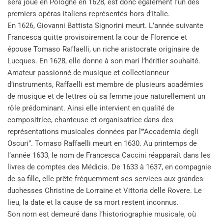
sera joué en Pologne en 1628, est donc également l’un des
premiers opéras italiens représentés hors d’Italie.
En 1626, Giovanni Battista Signorini meurt. L’année suivante
Francesca quitte provisoirement la cour de Florence et
épouse Tomaso Raffaelli, un riche aristocrate originaire de
Lucques. En 1628, elle donne à son mari l’héritier souhaité.
Amateur passionné de musique et collectionneur
d’instruments, Raffaelli est membre de plusieurs académies
de musique et de lettres où sa femme joue naturellement un
rôle prédominant. Ainsi elle intervient en qualité de
compositrice, chanteuse et organisatrice dans des
représentations musicales données par l”’Accademia degli
Oscuri”. Tomaso Raffaelli meurt en 1630. Au printemps de
l’année 1633, le nom de Francesca Caccini réapparaît dans les
livres de comptes des Médicis. De 1633 à 1637, en compagnie
de sa fille, elle prête fréquemment ses services aux grandes-
duchesses Christine de Lorraine et Vittoria delle Rovere. Le
lieu, la date et la cause de sa mort restent inconnus.
Son nom est demeuré dans l’historiographie musicale, où