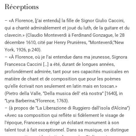
Réceptions
– «A Florence, [j’ai entendu] la fille de Signor Giulio Caccini,
qui a chanté admirablement et joué du luth, de la guitare et du
clavecin.» (Claudio Monteverdi à Ferdinand Gonzague, le 28
décembre 1610, cité par Henry Prunières, ”Monteverdi,”New
York, 1926, p.240).
– «À Florence, où je l’ai entendue dans ma jeunesse, Signora
Francesca Caccini […] a été, durant de longues années,
profondément admirée, tant pour ses capacités musicales en
matière de chant et de composition que pour les poèmes
qu’elle écrivait non seulement en latin mais en toscan.»
(Pietro della Valle, ”Della musica dell’ età nostra” [1640], in
”Lyra Barberina,”Florence, 1763).
– (à propos de ”La Liberazione di Ruggiero dall’isola d’Alcina”)
«Avec sa composition qui reflète si fidèlement le visage de
l’époque, Francesca a érigé un éclatant monument à son
talent tout à fait exceptionnel. Dans sa musique, on distingue