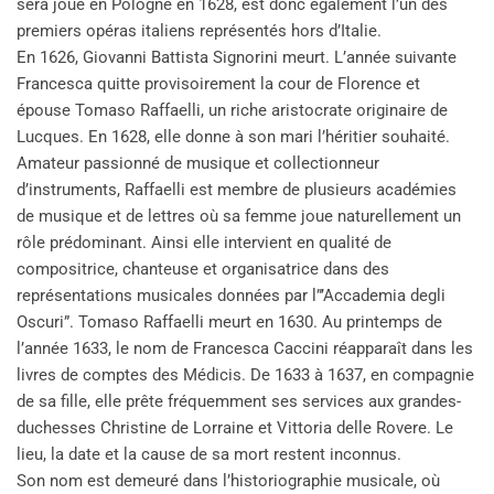
sera joué en Pologne en 1628, est donc également l’un des
premiers opéras italiens représentés hors d’Italie.
En 1626, Giovanni Battista Signorini meurt. L’année suivante
Francesca quitte provisoirement la cour de Florence et
épouse Tomaso Raffaelli, un riche aristocrate originaire de
Lucques. En 1628, elle donne à son mari l’héritier souhaité.
Amateur passionné de musique et collectionneur
d’instruments, Raffaelli est membre de plusieurs académies
de musique et de lettres où sa femme joue naturellement un
rôle prédominant. Ainsi elle intervient en qualité de
compositrice, chanteuse et organisatrice dans des
représentations musicales données par l”’Accademia degli
Oscuri”. Tomaso Raffaelli meurt en 1630. Au printemps de
l’année 1633, le nom de Francesca Caccini réapparaît dans les
livres de comptes des Médicis. De 1633 à 1637, en compagnie
de sa fille, elle prête fréquemment ses services aux grandes-
duchesses Christine de Lorraine et Vittoria delle Rovere. Le
lieu, la date et la cause de sa mort restent inconnus.
Son nom est demeuré dans l’historiographie musicale, où