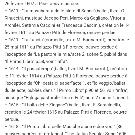
26 février 1607 à Pise, oeuvre perdue.
– 1611 : ”La mascherata delle ninfe di Senna”(ballet, livret O.
Rinuccini, musique Jacopo Peri, Marco da Gagliano, Vittoria
Archilei, Settimia Caccini et Francesca Caccini), création le 14
février 1611 au Palazzo Pitti de Florence, oeuvre perdue.
– 1611 : ”La Tancia”(comédie, texte M. Buonarroti), création le
25 mai 1611 au Palazzo Pitti à Florence, oeuvre perdue à
l’exception de ”La pastorella mia,”acte 2, scène 5, publié dans
”Il Primo Libro” p.58, voir ”infra”.
– 1614 : ”Il passatempo”(ballet, livret M. Buonarroti), création
le 11 février 1614 au Palazzo Pitti à Florence, oeuvre perdue à
l’exception de ”Chi desia di saper,”acte 1, et ”Io veggio,”ballet
du 3e acte, publiés dans ”Il Primo Libro” p.90 et 56, voir ”infra”,
ainsi que ”Egloga pastorale Tirsi e Filli”, acte 2 scène 1, inédit.
– 1615 : ”Il ballo delle Zingane”'(ballet, livret F. Saracinelli),
création le 24 février 1615 au Palazzo Pitti à Florence, oeuvre
perdue.
– 1618 : ”Il Primo Libro delle Musiche a una e due voci” [36
oeuvres sacrées et profanes], ”The Italian Secular Song 1606-