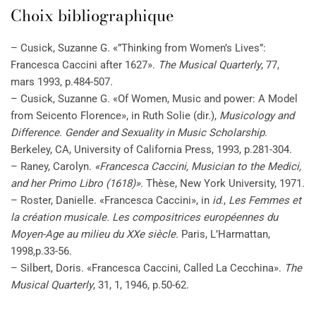
Choix bibliographique
– Cusick, Suzanne G. «”Thinking from Women’s Lives”:
Francesca Caccini after 1627».
The Musical Quarterly
, 77,
mars 1993, p.484-507.
– Cusick, Suzanne G. «Of Women, Music and power: A Model
from Seicento Florence», in Ruth Solie (dir.),
Musicology and
Difference. Gender and Sexuality in Music Scholarship
.
Berkeley, CA, University of California Press, 1993, p.281-304.
– Raney, Carolyn.
«Francesca Caccini, Musician to the Medici,
and her Primo Libro (1618)».
Thèse, New York University, 1971.
– Roster, Danielle. «Francesca Caccini», in
id
.,
Les Femmes et
la création musicale. Les compositrices européennes du
Moyen-Age au milieu du XXe siècle.
Paris, L’Harmattan,
1998
,
p.33-56.
– Silbert, Doris. «Francesca Caccini, Called La Cecchina».
The
Musical Quarterly
, 31, 1, 1946, p.50-62.