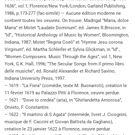
1636”, vol.1, Florence/New York/London, Garland Publishing,
1986, p.173-277 (fac-similé) — Aucune édition moderne ne
contient toutes les oeuvres. On trouve: Madrigal ”Maria, dolce
Maria” et Motet ”Laudate Dominum”, éd. James R.Briscoe, in
”Id”., ”Historical Anthology of Music by Women”, Bloomington,
Indiana, 1987; Motet ”Regina Coeli” et ”Hymne Jesu corona
Virginum”, éd. Martha Schleifer et Sylvia Glickman, in ”Id”.,
”Women Composers. Music Through the Ages”, vol.1, New
York, G.K. Hall, 1996; ”The Secular Songs from Il primo libro
delle musiche”, éd. Ronald Alexander et Richard Savino,
Indiana University Press, 1997.
– 1619 : ”La Fiera” (comédie, texte M. Buonarroti), création le
11 février 1619 au Palazzo Pitti à Florence, oeuvre perdue.
– 1621 : ”Dove io credea” (aria), in ”Ghirlandetta Amorosa”,
Orvieto, F. Constantini.
– 1622 : ”Il martirio di S Agata” (intermède, livret J. Cicognini,
musique de F. Caccini et Giovan Battista da Gagliano),
création le 23 janvier 1622 à Florence, oeuvre perdue.