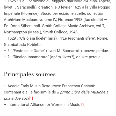
– 1625 : ”La Liberazione di Ruggiero dall’isola d’Alcina” (opéra,
livret F. Saracinelli), création le 3 février 1625 à la Villa Poggio
Imperiale (Florence), Studio per edizione scelte, collection
Archivium Musicum volume IV, Florence 1998 (fac-similé) —
Éd. Doris Silbert, coll. Smith College Music Archives, vol.7,
Northampton (Mass.), Smith College, 1945.
– 1629 : ”Ch’io sia fidele” (aria), in”Le Risonanti sfere”, Rome,
Giambattista Robletti.
– ? : ”Feste delle Dame” (livret M. Buonarroti), oeuvre perdue.
– ? : ”Rinaldo innamorato” (opéra, livret?), oeuvre perdue.
Principales sources
– Acadia Early Music Resources: Francesca Caccini:
contenant e.a. le fac-similé de
Il primo Libro delle Musiche a
una e due voci
[1]
– International Alliance for Women in Music
[2]