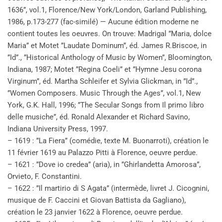
1636”, vol.1, Florence/New York/London, Garland Publishing,
1986, p.173-277 (fac-similé) — Aucune édition moderne ne
contient toutes les oeuvres. On trouve: Madrigal ”Maria, dolce
Maria” et Motet ”Laudate Dominum”, éd. James R.Briscoe, in
”Id”., ”Historical Anthology of Music by Women”, Bloomington,
Indiana, 1987; Motet ”Regina Coeli” et ”Hymne Jesu corona
Virginum”, éd. Martha Schleifer et Sylvia Glickman, in ”Id”.,
”Women Composers. Music Through the Ages”, vol.1, New
York, G.K. Hall, 1996; ”The Secular Songs from Il primo libro
delle musiche”, éd. Ronald Alexander et Richard Savino,
Indiana University Press, 1997.
– 1619 : ”La Fiera” (comédie, texte M. Buonarroti), création le
11 février 1619 au Palazzo Pitti à Florence, oeuvre perdue.
– 1621 : ”Dove io credea” (aria), in ”Ghirlandetta Amorosa”,
Orvieto, F. Constantini.
– 1622 : ”Il martirio di S Agata” (intermède, livret J. Cicognini,
musique de F. Caccini et Giovan Battista da Gagliano),
création le 23 janvier 1622 à Florence, oeuvre perdue.