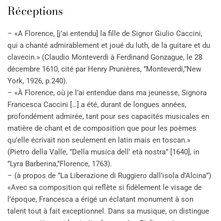
Réceptions
– «A Florence, [j’ai entendu] la fille de Signor Giulio Caccini,
qui a chanté admirablement et joué du luth, de la guitare et du
clavecin.» (Claudio Monteverdi à Ferdinand Gonzague, le 28
décembre 1610, cité par Henry Prunières, ”Monteverdi,”New
York, 1926, p.240).
– «À Florence, où je l’ai entendue dans ma jeunesse, Signora
Francesca Caccini […] a été, durant de longues années,
profondément admirée, tant pour ses capacités musicales en
matière de chant et de composition que pour les poèmes
qu’elle écrivait non seulement en latin mais en toscan.»
(Pietro della Valle, ”Della musica dell’ età nostra” [1640], in
”Lyra Barberina,”Florence, 1763).
– (à propos de ”La Liberazione di Ruggiero dall’isola d’Alcina”)
«Avec sa composition qui reflète si fidèlement le visage de
l’époque, Francesca a érigé un éclatant monument à son
talent tout à fait exceptionnel. Dans sa musique, on distingue