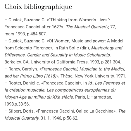
Choix bibliographique
– Cusick, Suzanne G. «”Thinking from Women’s Lives”:
Francesca Caccini after 1627».
The Musical Quarterly
, 77,
mars 1993, p.484-507.
– Cusick, Suzanne G. «Of Women, Music and power: A Model
from Seicento Florence», in Ruth Solie (dir.),
Musicology and
Difference. Gender and Sexuality in Music Scholarship
.
Berkeley, CA, University of California Press, 1993, p.281-304.
– Raney, Carolyn.
«Francesca Caccini, Musician to the Medici,
and her Primo Libro (1618)».
Thèse, New York University, 1971.
– Roster, Danielle. «Francesca Caccini», in
id
.,
Les Femmes et
la création musicale. Les compositrices européennes du
Moyen-Age au milieu du XXe siècle.
Paris, L’Harmattan,
1998
,
p.33-56.
– Silbert, Doris. «Francesca Caccini, Called La Cecchina».
The
Musical Quarterly
, 31, 1, 1946, p.50-62.