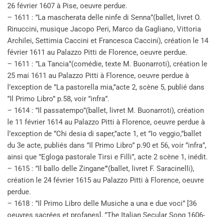
26 février 1607 à Pise, oeuvre perdue.
– 1611 : ”La mascherata delle ninfe di Senna”(ballet, livret O.
Rinuccini, musique Jacopo Peri, Marco da Gagliano, Vittoria
Archilei, Settimia Caccini et Francesca Caccini), création le 14
février 1611 au Palazzo Pitti de Florence, oeuvre perdue.
– 1611 : ”La Tancia”(comédie, texte M. Buonarroti), création le
25 mai 1611 au Palazzo Pitti à Florence, oeuvre perdue à
l’exception de ”La pastorella mia,”acte 2, scène 5, publié dans
”Il Primo Libro” p.58, voir ”infra”.
– 1614 : ”Il passatempo”(ballet, livret M. Buonarroti), création
le 11 février 1614 au Palazzo Pitti à Florence, oeuvre perdue à
l’exception de ”Chi desia di saper,”acte 1, et ”Io veggio,”ballet
du 3e acte, publiés dans ”Il Primo Libro” p.90 et 56, voir ”infra”,
ainsi que ”Egloga pastorale Tirsi e Filli”, acte 2 scène 1, inédit.
– 1615 : ”Il ballo delle Zingane”'(ballet, livret F. Saracinelli),
création le 24 février 1615 au Palazzo Pitti à Florence, oeuvre
perdue.
– 1618 : ”Il Primo Libro delle Musiche a una e due voci” [36
oeuvres sacrées et profanes], ”The Italian Secular Song 1606-