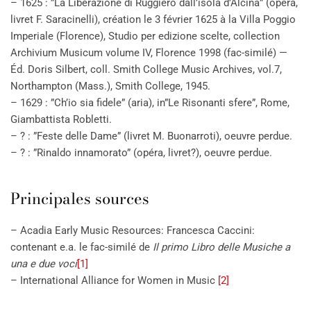
– 1625 : ”La Liberazione di Ruggiero dall’isola d’Alcina” (opéra,
livret F. Saracinelli), création le 3 février 1625 à la Villa Poggio
Imperiale (Florence), Studio per edizione scelte, collection
Archivium Musicum volume IV, Florence 1998 (fac-similé) —
Éd. Doris Silbert, coll. Smith College Music Archives, vol.7,
Northampton (Mass.), Smith College, 1945.
– 1629 : ”Ch’io sia fidele” (aria), in”Le Risonanti sfere”, Rome,
Giambattista Robletti.
– ? : ”Feste delle Dame” (livret M. Buonarroti), oeuvre perdue.
– ? : ”Rinaldo innamorato” (opéra, livret?), oeuvre perdue.
Principales sources
– Acadia Early Music Resources: Francesca Caccini:
contenant e.a. le fac-similé de
Il primo Libro delle Musiche a
una e due voci
[1]
– International Alliance for Women in Music
[2]