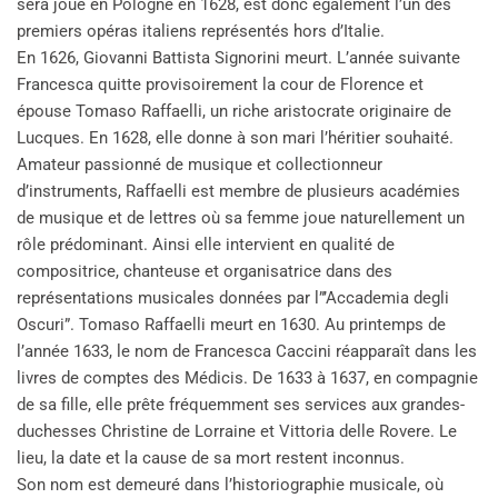
sera joué en Pologne en 1628, est donc également l’un des
premiers opéras italiens représentés hors d’Italie.
En 1626, Giovanni Battista Signorini meurt. L’année suivante
Francesca quitte provisoirement la cour de Florence et
épouse Tomaso Raffaelli, un riche aristocrate originaire de
Lucques. En 1628, elle donne à son mari l’héritier souhaité.
Amateur passionné de musique et collectionneur
d’instruments, Raffaelli est membre de plusieurs académies
de musique et de lettres où sa femme joue naturellement un
rôle prédominant. Ainsi elle intervient en qualité de
compositrice, chanteuse et organisatrice dans des
représentations musicales données par l”’Accademia degli
Oscuri”. Tomaso Raffaelli meurt en 1630. Au printemps de
l’année 1633, le nom de Francesca Caccini réapparaît dans les
livres de comptes des Médicis. De 1633 à 1637, en compagnie
de sa fille, elle prête fréquemment ses services aux grandes-
duchesses Christine de Lorraine et Vittoria delle Rovere. Le
lieu, la date et la cause de sa mort restent inconnus.
Son nom est demeuré dans l’historiographie musicale, où